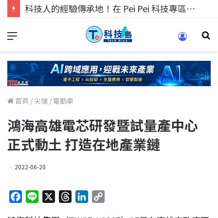
科技人的經驗傳承地！在 Pei Pei 科技專區，與學弟妹交流最硬核的技術
首頁
/
尖端
/
電動車
鴻海高雄電芯研發暨試量產中心
正式動土 打造在地產業鏈
2022-06-20
F
L
X
T
L
C
a
i
h
i
o