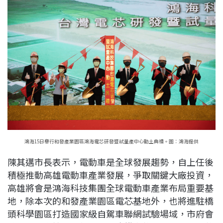
鴻海15日舉行和發產業園區鴻海電芯研發暨試量產中心動土典禮。圖：鴻海提供
陳其邁市長表示，電動車是全球發展趨勢，自上任後
積極推動高雄電動車產業發展，爭取關鍵大廠投資，
高雄將會是鴻海科技集團全球電動車產業布局重要基
地，除本次的和發產業園區電芯基地外，也將進駐橋
頭科學園區打造國家級自駕車聯網試驗場域，市府會