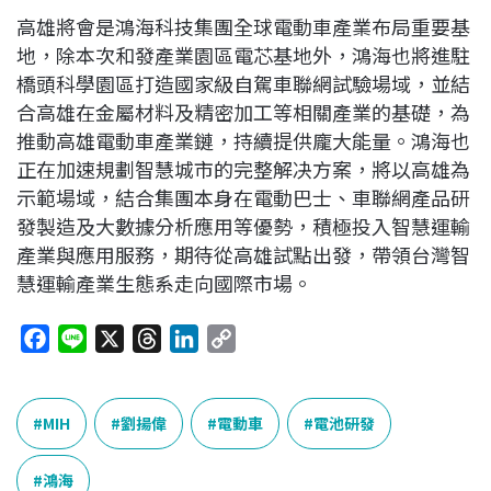
高雄將會是鴻海科技集團全球電動車產業布局重要基
地，除本次和發產業園區電芯基地外，鴻海也將進駐
橋頭科學園區打造國家級自駕車聯網試驗場域，並結
合高雄在金屬材料及精密加工等相關產業的基礎，為
推動高雄電動車產業鏈，持續提供龐大能量。鴻海也
正在加速規劃智慧城市的完整解决方案，將以高雄為
示範場域，結合集團本身在電動巴士、車聯網產品研
發製造及大數據分析應用等優勢，積極投入智慧運輸
產業與應用服務，期待從高雄試點出發，帶領台灣智
慧運輸產業生態系走向國際市場。
F
L
X
T
L
C
a
i
h
i
o
c
n
r
n
p
e
e
e
k
y
MIH
劉揚偉
電動車
電池研發
b
a
e
L
o
d
d
i
鴻海