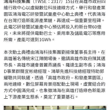
鴻海科技集團
（TWSE：2317）15日在高雄市政府四
c
n
r
n
p
維行政中心以虛擬數位科技連線方式，舉行和發產業
e
e
e
k
y
園區鴻海電芯研發暨試量產中心動土典禮，代表鴻海
b
a
e
L
在台灣打造新能源產業鏈，再達成一個重要里程碑。
o
d
d
i
此電芯研發暨試量產中心預估將投入約新台幣60億
o
s
I
n
元，未來將提供電動巴士、乘用車及儲能電芯等應用
k
n
k
所需，產能可達到1GWh。
本次動土典禮由鴻海科技集團劉揚偉董事長主持，在
高雄著名傳統宋江陣開場後，邀請高雄市政府陳其邁
市長、高雄市議會曾麗燕議長、羅達生副市長；鴻海
D事業群簡宜彬總經理、鴻華先進科技總經理特助郭
耀聰共同執鏟，透過「高雄市政府 – 和發產業園區」
兩地連線，數位屏幕背景搭配動土現場，虛實結合的
方式中圓滿完成，也象徵鴻海在高雄打造綠色新能源
上下游產業生態系，奠定了重要基石。