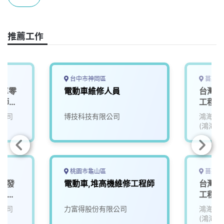
o
s
I
n
k
n
k
推薦工作
台中市神岡區
苗栗縣
汽車零
電動車維修人員
台灣電
程師
工程師(
RD00
公司
博技科技有限公司
鴻海精
(鴻海)
桃園市龜山區
苗栗縣
體研發
電動車,堆高機維修工程師
台灣電
車系統
工程師(
RD00
公司
力富得股份有限公司
鴻海精
(鴻海)