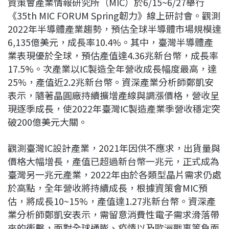
資策會產業情報研究所（MIC）於6/15~6/27舉行
c
n
r
n
p
《35th MIC FORUM Spring韌力》線上研討會。觀測
e
e
e
k
y
2022年半導體產業趨勢，預估全球半導體市場規模達
b
a
e
L
6,135億美元，成長率10.4%。其中，臺灣半導體產
o
d
d
i
業表現優於全球，預估產值達4.36兆新台幣，成長率
o
s
I
n
17.5%。次產業以IC製造全年營收成長幅度最高，達
k
n
k
25%，產值近2.2兆新台幣。資深產業分析師鄭凱安
表示，隨著晶圓廠持續擴增產線與調漲價格，營收呈
現逐季成長，使2022年臺灣IC製造產業季營收穩定突
破200億美元大關。
觀測臺灣IC設計產業，2021年因供不應求，出貨量與
價格大幅增長，產值已超過新台幣一兆元，正式成為
臺灣另一兆元產業，2022年由於各類型晶片需求仍處
於高點，全年營收將持續成長，根據資策會MIC預
估，將成長10~15%，產值達1.27兆新台幣。資深產
業分析師鄭凱安表示，需留意消費性電子需求滑落帶
來的衝擊，面對全球通膨、疫情以及歐洲戰事等負面