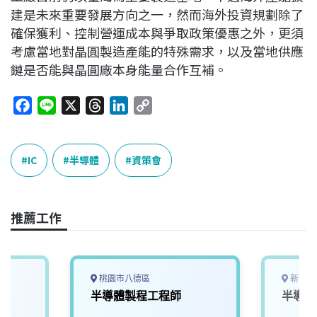
建是未來重要發展方向之一，然而海外投資規劃除了
確保獲利、控制營運成本與爭取政策優惠之外，更須
考慮當地對晶圓製造產能的特殊需求，以及當地供應
鏈是否能與晶圓廠本身能量合作互補。
F
L
X
T
L
C
a
i
h
i
o
c
n
r
n
p
e
e
e
k
y
IC
半導體
資策會
b
a
e
L
o
d
d
i
o
s
I
n
推薦工作
k
n
k
桃園市八德區
新竹縣
工
半導體製程工程師
半導體