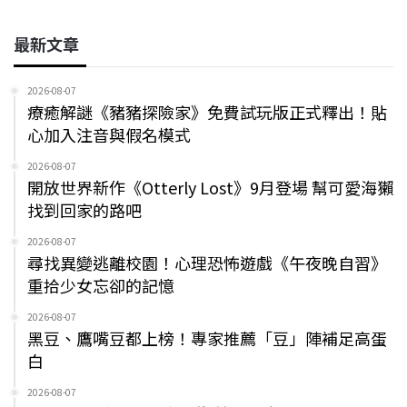
最新文章
2026-08-07
療癒解謎《豬豬探險家》免費試玩版正式釋出！貼
心加入注音與假名模式
2026-08-07
開放世界新作《Otterly Lost》9月登場 幫可愛海獺
找到回家的路吧
2026-08-07
尋找異變逃離校園！心理恐怖遊戲《午夜晚自習》
重拾少女忘卻的記憶
2026-08-07
黑豆、鷹嘴豆都上榜！專家推薦「豆」陣補足高蛋
白
2026-08-07