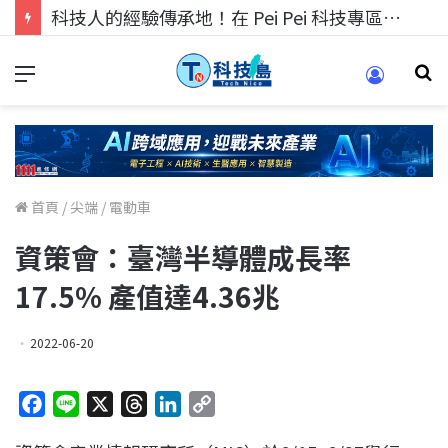
科技人的經驗傳承地！在 Pei Pei 科技專區，與學弟妹交流最硬核的技術
首頁
/
尖端
/
電動車
資策會：臺灣半導體成長率
17.5% 產值達4.36兆
2022-06-20
F
L
X
T
L
C
a
i
h
i
o