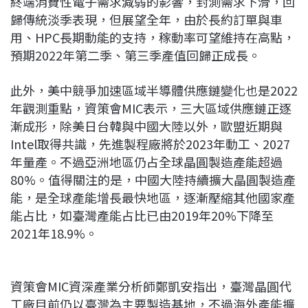
終端消費性電子需求減弱的影響，封測需求下滑，回
歸傳統淡季表現，但展望全年，由於長約訂單與車
用、HPC長期動能的支持，稼動率可望維持在高點，
預期2022年第二季、第三季產值回歸正成長。
此外，美中競爭加速區域半導體供應鏈變化也是2022
年觀測重點，資策會MIC表示，三大區域供應鏈正逐
漸成形，除美日台韓與中國大陸以外，歐盟近期與
Intel取得共識，先進製程廠將於2023年動工、2027
年量產。不過亞洲地區仍占全球晶圓製造產能超過
80%。值得關注的是，中國大陸持續擴大晶圓製造產
能，是全球產能增長最快地區，逐漸壓縮其他國家產
能占比，如臺灣產能占比已由2019年20%下降至
2021年18.9%。
資策會MIC資深產業分析師鄭凱安指出，臺灣晶圓代
工廠目前仍以臺灣為主要製造基地，不過海外產能擴