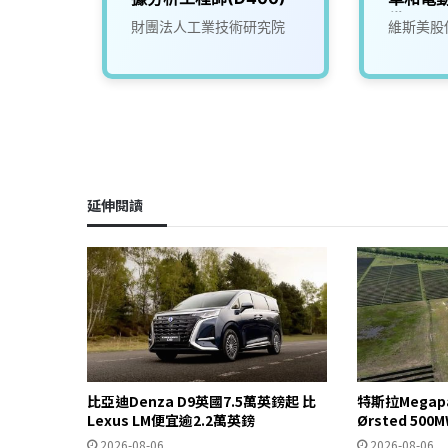
備)
財團法人工業技術研究院
維斯美股
延伸閱讀
比亞迪Denza D9英國7.5萬英鎊起 比
特斯拉Mega
Lexus LM便宜逾2.2萬英鎊
Ørsted 5
2026-08-06
2026-08-06