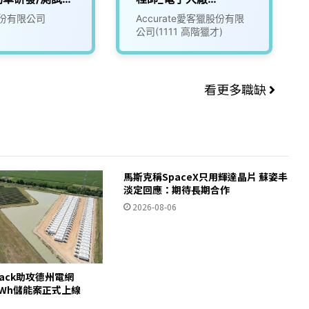
(3010016)
份有限公司
Accurate愛客獵股份有限
公司(1111 高階獵才)
看更多職缺
馬斯克稱SpaceX只用輝達晶片 蘇姿丰
淡定回應：期待長期合作
2026-08-06
pack助攻德州電網
00MWh儲能案正式上線