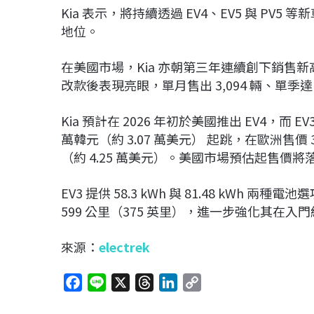
Kia 表示，將持續透過 EV4、EV5 與 P
地位。
在美國市場，Kia 亦朝第三年連續創下銷售新高邁
改款後表現亮眼，單月售出 3,094 輛、單季達 
Kia 預計在 2026 年初於美國推出 EV4，而 
萬韓元（約 3.07 萬美元） 起跳，在歐洲售價 3.
（約 4.25 萬美元）。美國市場預估起售價將落在
EV3 提供 58.3 kWh 與 81.48 kWh 兩
599 公里（375 英里），進一步強化其在入門
來源：
electrek
F
L
X
T
L
C
a
i
h
i
o