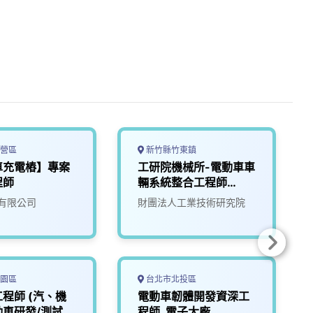
營區
新竹縣竹東鎮
車充電樁】專案
工研院機械所-電動車車
程師
輛系統整合工程師
(D400)
有限公司
財團法人工業技術研究院
園區
台北市北投區
程師 (汽、機
電動車韌體開發資深工
動車研發/測試設
程師_電子大廠