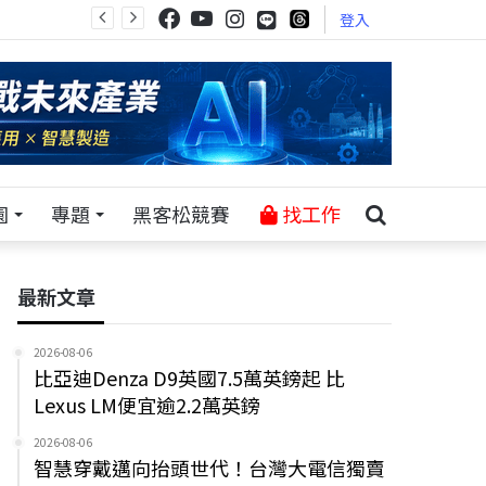
登入
園
專題
黑客松競賽
找工作
最新文章
2026-08-06
比亞迪Denza D9英國7.5萬英鎊起 比
Lexus LM便宜逾2.2萬英鎊
2026-08-06
智慧穿戴邁向抬頭世代！台灣大電信獨賣