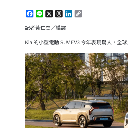
F
L
X
T
L
C
a
i
h
i
o
記者黃仁杰／編譯
c
n
r
n
p
e
e
e
k
y
Kia 的小型電動 SUV EV3 今年表現驚人，
b
a
e
L
o
d
d
i
o
s
I
n
k
n
k