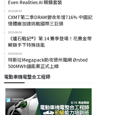
Even Realities AI 眼鏡套裝
2026-08-06
CXMT第二季DRAM營收年增716% 中國記
憶體廠加速挑戰國際三巨頭
2026-08-06
《爐石戰記®》第 14 賽季登場！花費金幣
解鎖手下特殊技能
2026-08-06
特斯拉Megapack助攻德州電網 Ørsted
500MWh儲能案正式上線
電動車機電整合工程師