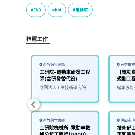
c
n
r
n
p
e
e
e
k
y
EV3
KIA
電動車
b
a
e
L
o
d
d
i
o
s
I
n
推薦工作
k
n
k
新竹縣竹東鎮
高雄市左
動車硬
工研院-電動車研發工程
【電動
師
師(含研發替代役)
規劃工
究院
財團法人工業技術研究院
鋥承股份
新竹縣竹東鎮
桃園市桃
】專案
工研院機械所-電動車數
技術部工
據分析工程師(D400)
車和電