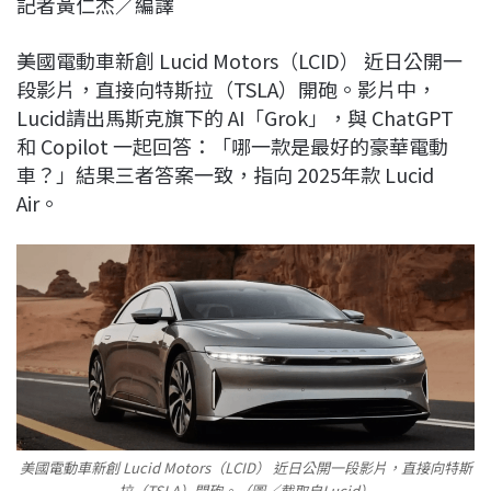
記者黃仁杰／編譯
c
n
r
n
p
e
e
e
k
y
美國電動車新創 Lucid Motors（LCID） 近日公開一
b
a
e
L
段影片，直接向特斯拉（TSLA）開砲。影片中，
o
d
d
i
Lucid請出馬斯克旗下的 AI「Grok」，與 ChatGPT
o
s
I
n
和 Copilot 一起回答：「哪一款是最好的豪華電動
k
n
k
車？」結果三者答案一致，指向 2025年款 Lucid
Air。
美國電動車新創 Lucid Motors（LCID） 近日公開一段影片，直接向特斯
拉（TSLA）開砲。（圖／截取自Lucid）