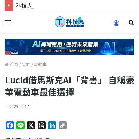
科技人找工作，就到TECH+ 科技專區!
首頁
/
尖端
/
電動車
Lucid借馬斯克AI「背書」 自稱豪
華電動車最佳選擇
2025-10-14
F
L
X
T
L
C
a
i
h
i
o