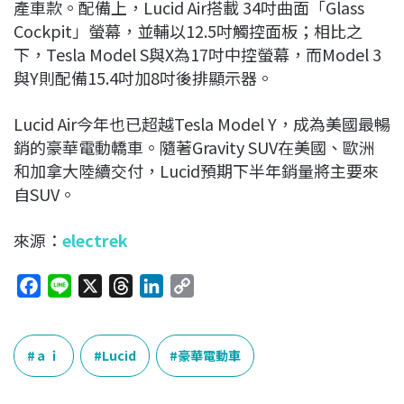
產車款。配備上，Lucid Air搭載 34吋曲面「Glass
Cockpit」螢幕，並輔以12.5吋觸控面板；相比之
下，Tesla Model S與X為17吋中控螢幕，而Model 3
與Y則配備15.4吋加8吋後排顯示器。
Lucid Air今年也已超越Tesla Model Y，成為美國最暢
銷的豪華電動轎車。隨著Gravity SUV在美國、歐洲
和加拿大陸續交付，Lucid預期下半年銷量將主要來
自SUV。
來源：
electrek
F
L
X
T
L
C
a
i
h
i
o
c
n
r
n
p
e
e
e
k
y
ａｉ
Lucid
豪華電動車
b
a
e
L
o
d
d
i