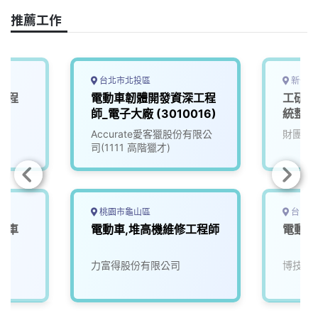
o
s
I
n
推薦工作
k
n
k
台北市北投區
新竹縣
工程
電動車韌體開發資深工程
工研院
師_電子大廠 (3010016)
統整合
(D400
院
Accurate愛客獵股份有限公
財團法
司(1111 高階獵才)
桃園市龜山區
台中市
車車
電動車,堆高機維修工程師
電動車
院
力富得股份有限公司
博技科