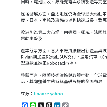
同時，電池回收、綠能充電與永續製造等完整
區域發展方面，亞太地區仍為全球最大電動車
度、日本、南韓及東協市場也快速成長，受惠
歐洲則為第二大市場，由德國、挪威、法國與
電動車普及。
產業競爭方面，各大車廠持續推出新產品與技術
Rivian則加速R2電動SUV交付，通用汽車（C
型車款並進軍Robotaxi市場。
整體而言，隨著技術演進與政策推動，全球電
品，轉向整體生態系與基礎設施的全面布局。
來源：
finance yahoo
F
L
X
T
L
C