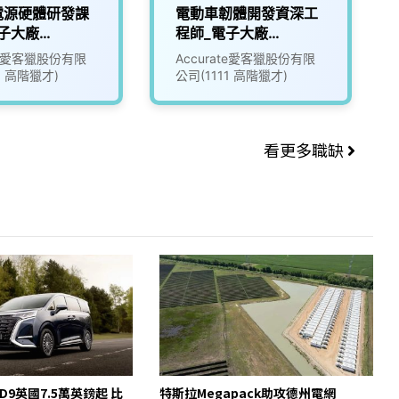
電源硬體研發課
電動車韌體開發資深工
子大廠
程師_電子大廠
17)
(3010016)
ate愛客獵股份有限
Accurate愛客獵股份有限
1 高階獵才)
公司(1111 高階獵才)
看更多職缺
 D9英國7.5萬英鎊起 比
特斯拉Megapack助攻德州電網