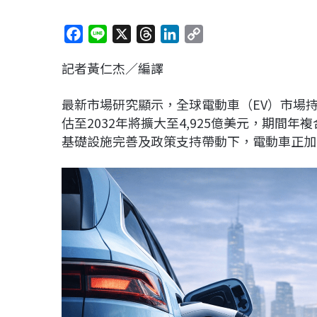
F
L
X
T
L
C
a
i
h
i
o
記者黃仁杰／編譯
c
n
r
n
p
e
e
e
k
y
最新市場研究顯示，全球電動車（EV）市場持續
b
a
e
L
估至2032年將擴大至4,925億美元，期間年
o
d
d
i
基礎設施完善及政策支持帶動下，電動車正加
o
s
I
n
k
n
k