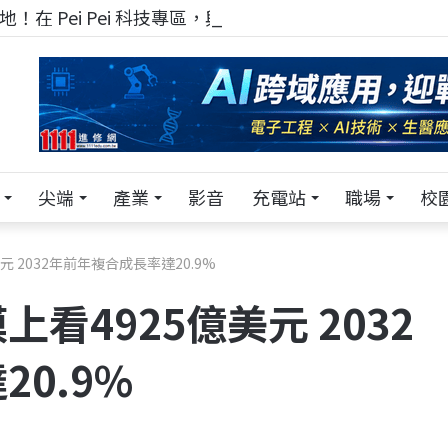
！在 Pei Pei 科技專區，與學弟妹交流最硬核的技術
尖端
產業
影音
充電站
職場
校
 2032年前年複合成長率達20.9%
看4925億美元 2032
0.9%