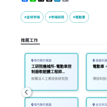
a
i
h
i
o
c
n
r
n
p
e
e
e
k
y
全球市場
市場研究
電動車
b
a
e
L
o
d
d
i
o
s
I
n
推薦工作
k
n
k
新竹縣竹東鎮
高雄市湖
動車車
工研院機械所-電動車控
電動車
師
制器軟韌體工程師
(D400)
究院
財團法人工業技術研究院
博技科技
新竹縣竹東鎮
台北市北