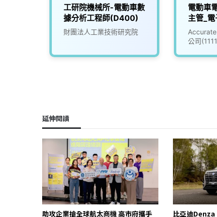
幹班】
工研院機械所-電動車數
電動車
據分析工程師(D400)
主管_電
(30100
限公司
財團法人工業技術研究院
Accur
公司(111
延伸閱讀
助攻企業搶全球航太商機 高市府攜手
比亞迪Denza