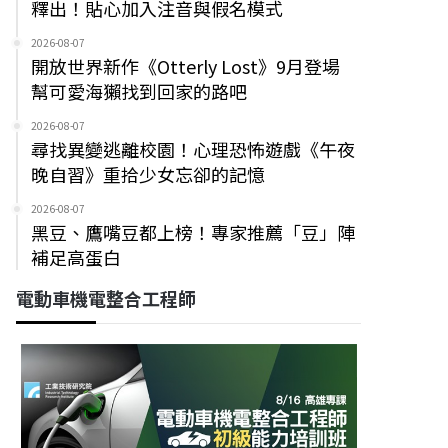
釋出！貼心加入注音與假名模式
2026-08-07
開放世界新作《Otterly Lost》9月登場
幫可愛海獺找到回家的路吧
2026-08-07
尋找異變逃離校園！心理恐怖遊戲《午夜
晚自習》重拾少女忘卻的記憶
2026-08-07
黑豆、鷹嘴豆都上榜！專家推薦「豆」陣
補足高蛋白
電動車機電整合工程師