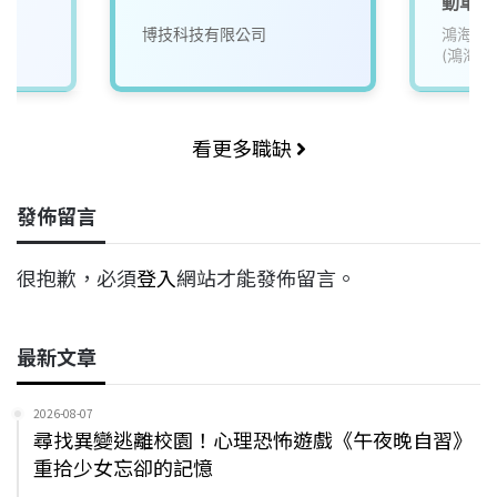
動車類El
(EV)
博技科技有限公司
鴻海精
(鴻海)
看更多職缺
發佈留言
很抱歉，必須
登入
網站才能發佈留言。
最新文章
2026-08-07
尋找異變逃離校園！心理恐怖遊戲《午夜晚自習》
重拾少女忘卻的記憶