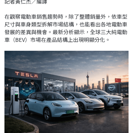
記者黃仁杰／編譯
c
n
r
n
p
e
e
e
k
y
在觀察電動車銷售趨勢時，除了整體銷量外，依車型
b
a
e
L
尺寸與車身類型拆解市場結構，也能看出各地電動車
o
d
d
i
發展的差異與機會。最新分析顯示，全球三大純電動
o
s
I
n
車（BEV）市場在產品結構上出現明顯分化。
k
n
k