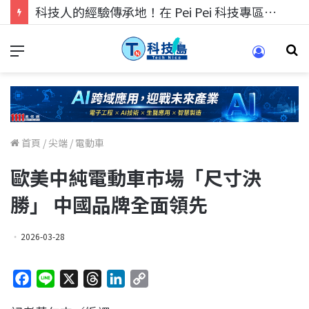
科技人的經驗傳承地！在 Pei Pei 科技專區，與學弟妹交流最硬核的技術
首頁
/
尖端
/
電動車
歐美中純電動車市場「尺寸決
勝」 中國品牌全面領先
2026-03-28
F
L
X
T
L
C
a
i
h
i
o