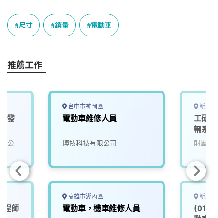
a
i
h
i
o
c
n
r
n
p
e
e
e
k
y
尺寸
銷量
電動車
b
a
e
L
o
d
d
i
o
s
I
n
推薦工作
k
n
k
台中市神岡區
新竹縣
體研發
電動車維修人員
工研院
輛系統
(D400
有限公
博技科技有限公司
財團法
高雄市湖內區
新北市
工程師
電動車，機車維修人員
(01)