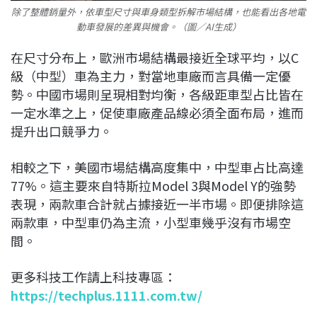
除了整體銷量外，依車型尺寸與車身類型拆解市場結構，也能看出各地電
動車發展的差異與機會。（圖／AI生成）
在尺寸分布上，歐洲市場結構最接近全球平均，以C
級（中型）車為主力，對當地車廠而言具備一定優
勢。中國市場則呈現相對均衡，各級距車型占比皆在
一定水準之上，促使車廠產品線必須全面布局，進而
提升出口競爭力。
相較之下，美國市場結構高度集中，中型車占比高達
77%。這主要來自
特斯拉
Model 3與Model Y的強勢
表現，兩款車合計就占據接近一半市場。即便排除這
兩款車，中型車仍為主流，小型車幾乎沒有市場空
間。
更多科技工作請上科技專區：
https://techplus.1111.com.tw/