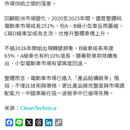
市場供給之間的落差。
回顧歐洲市場變化，2020至2025年間，儘管整體純
電動車市場成長251%，但A、B級小型車反而萎縮，
C與D級車型成為主流，也推升整體車價上升。
不過2026年開始出現轉變跡象，B級車成長率達
65%，A級車也有約10%增長，隨著新車款陸續推
出，小型電動車市場有望再度回溫。
整體而言，電動車市場已進入「產品結構競爭」階
段，不僅比技術與價格，更比產品線完整度與市場適
配能力，中國車廠在這一波競爭中已搶得先機。
來源：
CleanTechnica
F
L
X
T
L
C