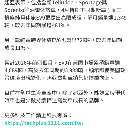
起亞表示，包括全新
Telluride
、
Sportage
與
Sorento
等油電休旅車，4月皆創下同期新高；而三
排座純電休旅
EV9
更繳出亮眼成績，單月銷量達1,349
輛，較去年同期暴增481%。
另一款純電跨界休旅
EV6
也賣出728輛，較去年同期
成長11%。
累計2026年前四個月，EV9在美國市場累積銷量達
4,089輛，高於去年同期的3,988輛，顯示即使美國政
策環境出現變化，起亞電動車銷售仍持續向上。
目前在全球主流車廠中，除了起亞外，姊妹品牌
現代
汽車
也是少數持續押注電動車成長的品牌。
更多科技工作請上科技專區：
https://techplus.1111.com.tw/