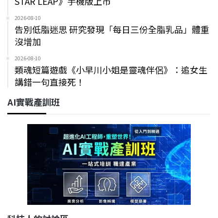
STAR LEAP》手機版上市
2026-08-10
告別低脂迷思 研究發現「每日三份全脂乳品」體重
沒增加
2026-08-10
類魂短篇遊戲《小早川小姐是靈魂伴侶》：追女生
講錯一句直接死！
AI實戰產訓班