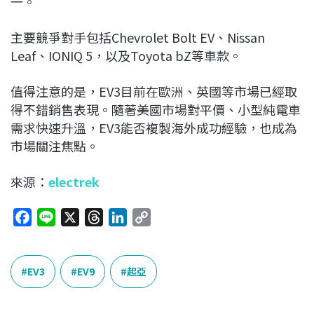
一。
主要競爭對手包括
Chevrolet Bolt EV
、
Nissan
Leaf
、
IONIQ 5
，以及
Toyota bZ
等車款。
值得注意的是，EV3目前在
歐洲
、
英國
等市場已經取
得不錯銷售表現。隨著美國市場對平價、小型純電車
需求快速升溫，EV3能否複製海外成功經驗，也成為
市場關注焦點。
來源：
electrek
F
L
X
T
L
C
a
i
h
i
o
c
n
r
n
p
e
e
e
k
y
EV3
EV9
起亞
b
a
e
L
o
d
d
i