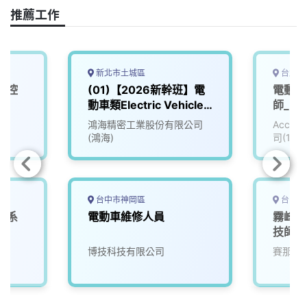
o
s
I
n
推薦工作
k
n
k
新北市土城區
台北市
車控
(01)【2026新幹班】電
電動車
動車類Electric Vehicle
師_電子
(EV)
院
鴻海精密工業股份有限公司
Accu
(鴻海)
司(111
台中市神岡區
台中市
車系
電動車維修人員
霧峰高
技師
院
博技科技有限公司
賽那美