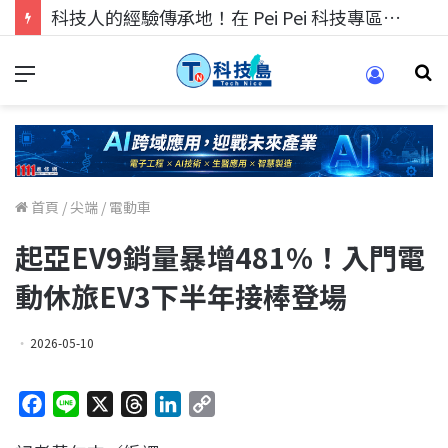
科技人的經驗傳承地！在 Pei Pei 科技專區，與學弟妹交流最硬核的技術
首頁
/
尖端
/
電動車
起亞EV9銷量暴增481%！入門電
動休旅EV3下半年接棒登場
2026-05-10
F
L
X
T
L
C
a
i
h
i
o