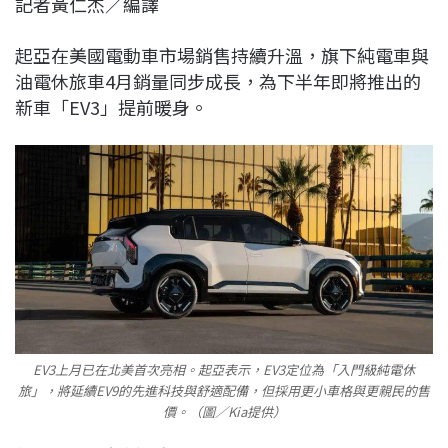
記者黃仁杰／編譯
c
n
r
n
p
e
e
e
k
y
起亞
在美國電動車市場銷售持續升溫，旗下純電車與
b
a
e
L
油電休旅車4月銷量同步成長，為下半年即將推出的
o
d
d
i
新車「EV3」提前暖身。
o
s
I
n
k
n
k
EV3上月已在北美首次亮相。起亞表示，EV3定位為「入門級純電休
旅」，將延續EV9的先進科技與舒適配備，但採用更小車格與更親民的售
價。（圖／Kia提供）