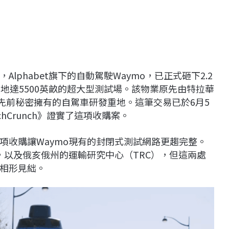
phabet旗下的自動駕駛Waymo，已正式砸下2.2
地達5500英畝的超大型測試場。該物業原先由特拉華
）先前秘密擁有的自駕車研發重地。這筆交易已於6月5
hCrunch》證實了這項收購案。
項收購讓Waymo現有的封閉式測試網路更趨完整。
，以及俄亥俄州的運輸研究中心（TRC），但這兩處
相形見絀。