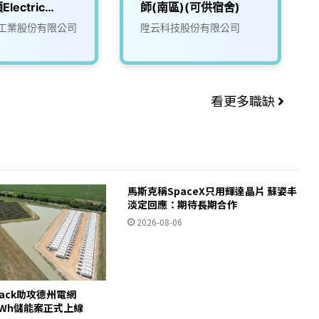
lectric
師(南區)(可供宿舍)
 (EV)
工業股份有限公司
陞云科技股份有限公司
看更多職缺
馬斯克稱SpaceX只用輝達晶片 蘇姿丰
淡定回應：期待長期合作
2026-08-06
pack助攻德州電網
00MWh儲能案正式上線