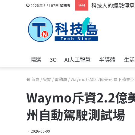
科技人的經驗傳承地
2026年 8 月 07日 星期五
快訊
精選
3C
AI人工智慧
半導體
生活
首頁
/
尖端
/
電動車
/
Waymo斥資2.2億美元 買下蘋
Waymo斥資2.2
州自動駕駛測試場
2026-06-09