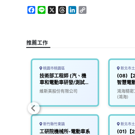
F
L
X
T
L
C
a
i
h
i
o
c
n
r
n
p
e
e
e
k
y
b
a
e
L
推薦工作
o
d
d
i
o
s
I
n
k
n
k
桃園市桃園區
新北市土
】專案
技術部工程師 (汽、機
(08)
車和電動車研發/測試設
智慧電動
備)
EV
維斯美股份有限公司
鴻海精密
(鴻海)
新竹縣竹東鎮
新北市土
研發課
工研院機械所-電動車系
(01)【