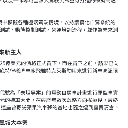
環境中模擬各種極端駕駛情境，以持續優化自駕系統的
測試、動態控制測試、營運培訓流程，並作為未來測
來新主人
1.25億美元的價格正式買下，而在買下之前，蘋果已向
底特律老牌車廠飛雅特克萊斯勒用來進行新車高溫環
代號為「泰坦專案」的電動自駕車計畫進行原型車實
元的造車大夢，在經歷無數次戰略方向搖擺後，最終
產，這座曾寄託蘋果汽車夢的基地也隨之遭到變賣清倉。
鳳凰城大本營