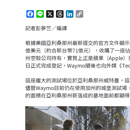
F
L
X
T
L
C
a
i
h
i
o
記者彭夢竺／編譯
c
n
r
n
p
e
e
e
k
y
根據美國亞利桑那州最新提交的官方文件顯示，Al
b
a
e
L
億美元（約合新台幣71億元），收購了一座佔
o
d
d
i
州空殼公司持有，實質上正是蘋果（Apple
o
s
I
n
日正式完成登記，Waymo隨後也向外媒《Tec
k
n
k
這座龐大的測試場位於亞利桑那州威特曼，這
儘管Waymo目前仍在使用加州的城堡測試場
的面積在亞利桑那州新落成的基地面前都顯得