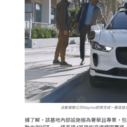
自動駕駛公司Waymo即將完成一筆高達1
據了解，該基地內部設施極為奢華且專業，包含
動力測試區、一條長達4英里的高速橢圓賽道