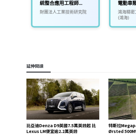
統整合應用工程師
電動車類E
(D400)
Vehicle
份有限
財團法人工業技術研究院
鴻海精密
(鴻海)
延伸閱讀
比亞迪Denza D9英國7.5萬英鎊起 比
特斯拉Mega
Lexus LM便宜逾2.2萬英鎊
Ørsted 5