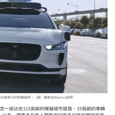
60億美元的新輪融資。（圖／截取自Waymo官網）
一座佔地115英畝的模擬城市道路、35英畝的車輛
，以及一條專為全無人駕駛測試量身打造的模擬高速