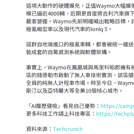
這項大動作的硬體擴充，正值Waymo大幅擴
模已逼近4000輛，近期更首度將吉利汽車旗
載客營運。Waymo先前明確喊出戰略目標
極氪廂型車以及現代汽車的Ioniq 5。
這群自地端進口的極氪車輛，都會被統一運送
裝成套的自駕感測系統與軟體架構。
事實上，Waymo在鳳凰城與馬里科帕郡擁有極
區的錢德勒市啟動了無人車技術實測，該區隨
全員的純無人計程車市場。時至今日，Way
斯汀以及亞特蘭大等全美10個核心城市。
「AI履歷健檢」看見自己優勢：
https://camp
更多科技工作請上科技專區：
https://techpl
資料來源：
Techcrunch