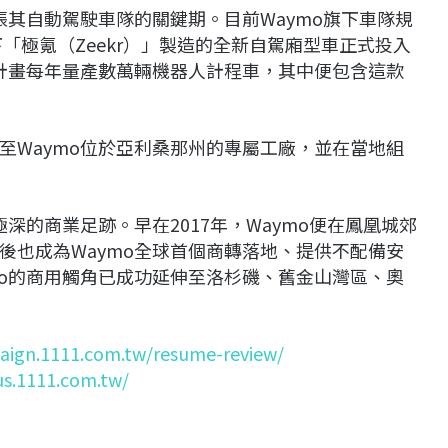
張其自動駕駛車隊的關鍵期。目前Waymo旗下車隊規
下「極氪（Zeekr）」製造的全新自駕廂型車正式投入
，計畫每年量產數萬輛機器人計程車，其中便包含這款
至Waymo位於亞利桑那州的專屬工廠，並在當地組
深的商業足跡。早在2017年，Waymo便在鳳凰城郊
後也成為Waymo全球首個商轉落地、提供不配備安
mo的商用觸角已成功延伸至洛杉磯、舊金山灣區、奧
aign.1111.com.tw/resume-review/
us.1111.com.tw/