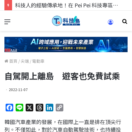
科技人找工作，就到TECH+ 科技專區!
首頁
/
尖端
/
電動車
自駕開上離島 遊客也免費試乘
2022-11-07
F
L
X
T
L
C
a
i
h
i
o
韓國汽車產業的發展，在國際上一直是排在頂尖行
c
n
r
n
p
列。不僅如此，對於汽車自動駕駛技術，也持續投
e
e
e
k
y