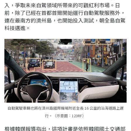
入，爭取未來自駕領域所帶來的可觀紅利市場。日
b
a
e
L
前，除了已經在首都首爾開始運行自動駕駛服務外，
o
d
d
i
連在最南方的濟州島，也開始投入測試，朝全島自駕
o
s
I
n
科技邁進。
k
n
k
自動駕駛車輛也將在濟州島國際機場附近全長 16 公里的沿海道路上運
行。（示意圖：123RF）
根據韓媒報導指出，這項計畫是依照韓國國土交通部