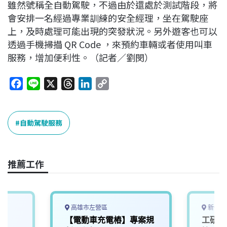
雖然號稱全自動駕駛，不過由於還處於測試階段，將
會安排一名經過專業訓練的安全經理，坐在駕駛座
上，及時處理可能出現的突發狀況。另外遊客也可以
透過手機掃描 QR Code ，來預約車輛或者使用叫車
服務，增加便利性。（記者／劉閔）
F
L
X
T
L
C
a
i
h
i
o
c
n
r
n
p
e
e
e
k
y
自動駕駛服務
b
a
e
L
o
d
d
i
o
s
I
n
推薦工作
k
n
k
高雄市左營區
新竹縣
【電動車充電樁】專案規
工研院