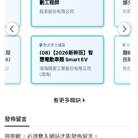
劃工程師
據分析
鋥承股份有限公司
財團法
新北市土城區
台中市
深工程
(08)【2026新幹班】智
霧峰高
016)
慧電動車類 Smart EV
技師
有限公
鴻海精密工業股份有限公司
賽那美
(鴻海)
看更多職缺
發佈留言
很抱歉，必須
登入
網站才能發佈留言。