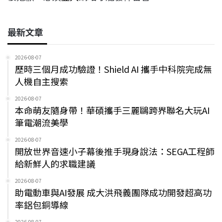
最新文章
2026-08-07
歷時三個月成功驗證！Shield AI 攜手中科院完成無
人機自主搜索
2026-08-07
本命萌友隨身帶！華碩攜手三麗鷗跨界聯名大玩AI
筆電潮流美學
2026-08-07
開放世界音速小子幕後推手現身說法：SEGA工程師
給新鮮人的求職建議
2026-08-07
助電動車與AI發展 成大洪飛義團隊成功開發超高功
率鋁包銅導線
2026-08-07