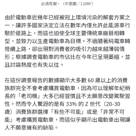
必須克服。（示意圖／123RF）
由於電動車近幾年已經被冠上環境污染的解套方案之
一，讓許多國家決定立法在數年內僅允許此能源車行
駛於道路上，而這也迫使全球主要傳統車廠競相轉
型，並致力以生產電動車為目標。不過隨著純電車輛
陸續上路，卻出現對消費者的吸引力越來越薄弱情
形；根據調查電動車的市佔比在今年已呈現萎縮，並
且討論熱度也有失以往。
在這份調查報告的數據顯示大多數 60 歲以上的消費
族群完全不會考慮購買電動車，因為可以理解年紀稍
長的「老司機」大多已經習慣且不太願意改變駕駛習
性。然而令人驚訝的是有 33% 的 Z 世代（20-30
歲）消費族群選擇「有些不可能」或是「非常不可
能」考慮購買電動車，而這似乎顯示出電動車出現讓
人不願意擁有的缺陷。