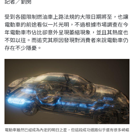
記者／劉閔
c
n
r
n
p
e
e
e
k
y
受到各國限制燃油車上路法規的大限日期將至，也讓
b
a
e
L
電動車的前途看似一片光明，不過根據市場調查在今
o
d
d
i
年電動車市佔比卻意外呈現萎縮現象，並且其熱度也
o
s
I
n
不如以往。而追究其原因發現對消費者來說電動車仍
k
n
k
存在不少隱憂。
電動車雖然已經成為內定的明日之星，但這段成功道路似乎還有很多崎嶇