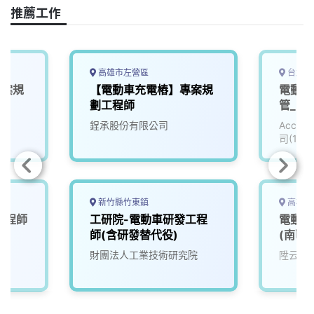
o
s
I
n
推薦工作
k
n
k
高雄市左營區
台北市
專案規
【電動車充電樁】專案規
電動車
劃工程師
管_電子
鋥承股份有限公司
Accu
司(111
新竹縣竹東鎮
高雄市
工程師
工研院-電動車研發工程
電動車
師(含研發替代役)
(南區)
財團法人工業技術研究院
陞云科