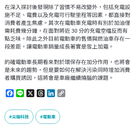
在深入探討後發現除了習慣不易改變外，包括充電設
施不足、電費以及充電可行駛里程等因素，都直接對
消費者產生焦慮。其次在電動車充電時有別於加油僅
需耗費幾分鐘，在面對將近 30 分的充電空檔反而有
點乏味。除此之外目前電動車的售價與燃油車存在一
段差距，讓電動車銷量成長著實是雪上加霜。
的確電動車長期看來對於環保存在加分作用，也將會
是未來的趨勢，但是要如何在解決污染同時增加消費
者購買誘因，這將會是車廠繼續燒腦的課題。
F
L
X
T
L
C
a
i
h
i
o
c
n
r
n
p
e
e
e
k
y
尖端科技
電動車
b
a
e
L
o
d
d
i