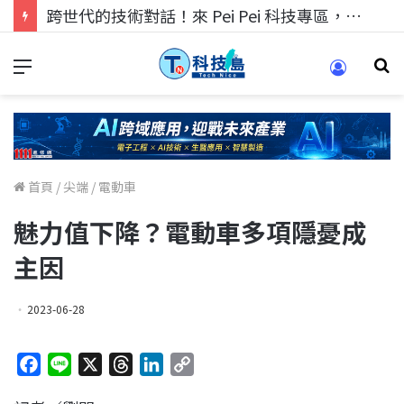
跨世代的技術對話！來 Pei Pei 科技專區，用專業洞察引領學弟妹成長
首頁
/
尖端
/
電動車
魅力值下降？電動車多項隱憂成
主因
2023-06-28
F
L
X
T
L
C
a
i
h
i
o