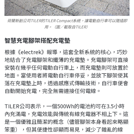
荷蘭新創公司TILER的TILER Compact系統，讓電動自行車可以隨插即
用。（圖／截取自TILER）
智慧充電腳架搭配充電墊
根據《electrek》報導，這套全新系統的核心，巧妙
地結合了充電腳架和纖薄的充電墊。充電腳架可直接
安裝在幾乎任何電動自行車上，而充電墊則可放置於
地面。當使用者將電動自行車停妥，並放下腳架使其
落在充電墊上時，透過感應式傳輸技術，自行車便會
自動開始充電，完全無需連接任何電線。
TILER公司表示，一個500Wh的電池約可在3.5小時
內充滿電，充電效能與傳統有線充電器不相上下。這
是一個優雅且簡潔的概念（儘管腳架本身看起來略顯
笨重），但其便捷性卻顯而易見，減少了雜亂的線