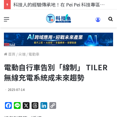
科技人的經驗傳承地！在 Pei Pei 科技專區，與學弟妹交流最硬核的技術
首頁
/
尖端
/
電動車
電動自行車告別「線制」 TILER
無線充電系統成未來趨勢
2025-07-14
F
L
X
T
L
C
a
i
h
i
o