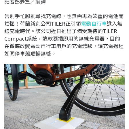
記者彭夢竺／編譯
c
n
r
n
p
e
e
e
k
y
告別手忙腳亂尋找充電線，也無需再為笨重的電池而
b
a
e
L
煩惱！荷蘭新創公司TILER正引領
電動自行車
進入無
o
d
d
i
線充電時代。該公司近日推出了備受期待的TILER
o
s
I
n
Compact系統，這款隨插即用的無線充電器，目的
k
n
k
在徹底改變電動自行車用戶的充電體驗，讓充電過程
如同停車般順暢無縫。