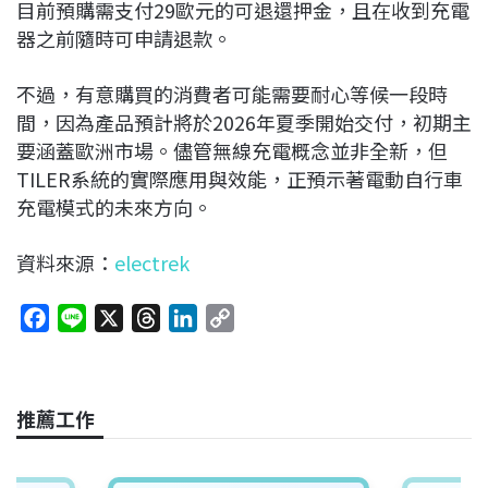
目前預購需支付29歐元的可退還押金，且在收到充電
器之前隨時可申請退款。
不過，有意購買的消費者可能需要耐心等候一段時
間，因為產品預計將於2026年夏季開始交付，初期主
要涵蓋歐洲市場。儘管無線充電概念並非全新，但
TILER系統的實際應用與效能，正預示著電動自行車
充電模式的未來方向。
資料來源：
electrek
F
L
X
T
L
C
a
i
h
i
o
c
n
r
n
p
e
e
e
k
y
推薦工作
b
a
e
L
o
d
d
i