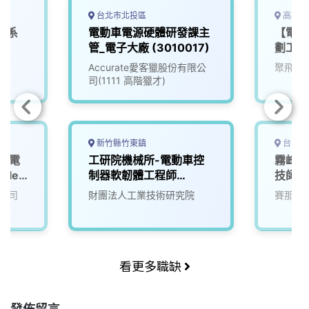
o
s
I
n
k
n
k
台北市北投區
高雄市
車系
電動車電源硬體研發課主
【電動
管_電子大廠 (3010017)
劃工程
院
Accurate愛客獵股份有限公
聚飛科
司(1111 高階獵才)
新竹縣竹東鎮
台中市
班】電
工研院機械所-電動車控
霧峰高
icle
制器軟韌體工程師
技師
(D400)
公司
財團法人工業技術研究院
賽那美
看更多職缺
發佈留言