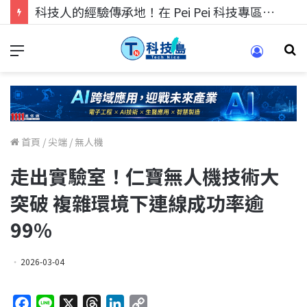
科技人找工作，就到TECH+ 科技專區!
首頁
/
尖端
/
無人機
走出實驗室！仁寶無人機技術大
突破 複雜環境下連線成功率逾
99%
2026-03-04
F
L
X
T
L
C