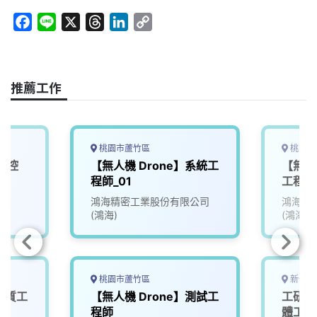
F
L
X
T
L
C
a
i
h
i
o
c
n
r
n
p
e
e
e
k
y
推薦工作
b
a
e
L
o
d
d
i
o
s
I
n
k
n
k
桃園市蘆竹區
桃園市
機控
【無人機 Drone】系統工
【無人機
程師_01
工程師
院
鴻海精密工業股份有限公司
鴻海精
(鴻海)
(鴻海)
桃園市蘆竹區
新竹縣
】品質工
【無人機 Drone】測試工
工研院
程師
體工程師