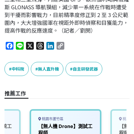
斯 GLONASS 導航獏組，減少單一系統在作戰時遭受
到干擾而影響戰力，目前精準度修正到 2 至 3 公尺範
圍內，大大增強國軍在視距外即時偵察和目獲能力，
提高作戰的反應速度。（記者／劉閔）
F
L
X
T
L
C
a
i
h
i
o
c
n
r
n
p
e
e
e
k
y
中科院
無人直升機
自主研發武器
b
a
e
L
o
d
d
i
o
s
I
n
推薦工作
k
n
k
桃園市蘆竹區
桃園市
】系統工
【無人機 Drone】測試工
【無人
程師
程師_0