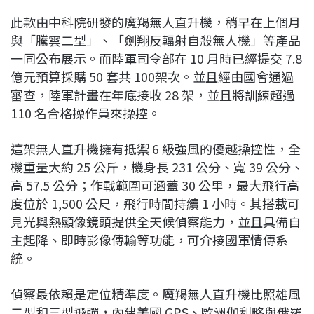
此款由中科院研發的魔羯無人直升機，稍早在上個月
與「騰雲二型」、「劍翔反輻射自殺無人機」等產品
一同公布展示。而陸軍司令部在 10 月時已經提交 7.8
億元預算採購 50 套共 100架次。並且經由國會通過
審查，陸軍計畫在年底接收 28 架，並且將訓練超過
110 名合格操作員來操控。
這架無人直升機擁有抵禦 6 級強風的優越操控性，全
機重量大約 25 公斤，機身長 231 公分、寬 39 公分、
高 57.5 公分；作戰範圍可涵蓋 30 公里，最大飛行高
度位於 1,500 公尺，飛行時間持續 1 小時。其搭載可
見光與熱顯像鏡頭提供全天候偵察能力，並且具備自
主起降、即時影像傳輸等功能，可介接國軍情傳系
統。
偵察最依賴是定位精準度。魔羯無人直升機比照雄風
二型和三型飛彈，內建美國 GPS、歐洲伽利略與俄羅