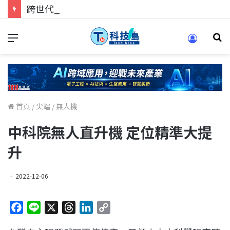
跨世代的技術對話！來 Pei Pei 科技專區，用專業洞察引領學弟妹成長
首頁
/
尖端
/
無人機
中科院無人直升機 定位精準大提
升
2022-12-06
F
L
X
T
L
C
a
i
h
i
o