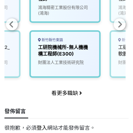
公司
鴻海精密工業股份有限公司
鴻海精
(鴻海)
(鴻海)
新竹縣竹東鎮
新竹縣
12_
工研院機械所-無人機機
工研院
構工程師(E300)
軟體工
公司
財團法人工業技術研究院
財團法
看更多職缺
發佈留言
很抱歉，必須
登入
網站才能發佈留言。