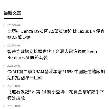
最新文章
2026-08-06
比亞迪Denza D9英國7.5萬英鎊起 比Lexus LM便宜
逾2.2萬英鎊
2026-08-06
智慧穿戴邁向抬頭世代！台灣大電信獨賣 Even
Realities AI 眼鏡套裝
2026-08-06
CXMT第二季DRAM營收年增716% 中國記憶體廠加
速挑戰國際三巨頭
2026-08-06
《爐石戰記®》第 14 賽季登場！花費金幣解鎖手下
特殊技能
2026-08-06