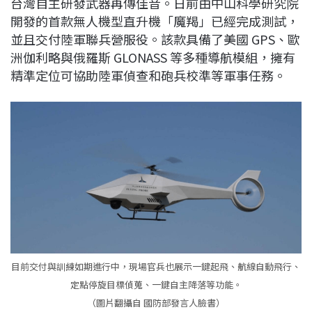
台灣自主研發武器再傳佳音。日前由中山科學研究院
c
n
r
n
p
開發的首款無人機型直升機「魔羯」已經完成測試，
e
e
e
k
y
並且交付陸軍聯兵營服役。該款具備了美國 GPS、歐
b
a
e
L
洲伽利略與俄羅斯 GLONASS 等多種導航模組，擁有
o
d
d
i
精準定位可協助陸軍偵查和砲兵校準等軍事任務。
o
s
I
n
k
n
k
目前交付與訓練如期進行中，現場官兵也展示一鍵起飛、航線自動飛行、
定點停旋目標偵蒐、一鍵自主降落等功能。
（圖片翻攝自 國防部發言人臉書）