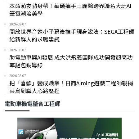
本命萌友隨身帶！華碩攜手三麗鷗跨界聯名大玩AI
筆電潮流美學
2026-08-07
開放世界音速小子幕後推手現身說法：SEGA工程師
給新鮮人的求職建議
2026-08-07
助電動車與AI發展 成大洪飛義團隊成功開發超高功
率鋁包銅導線
2026-08-07
把「喜歡」變成職業！日商Aiming遊戲工程師親揭
菜鳥到職人心路歷程
電動車機電整合工程師