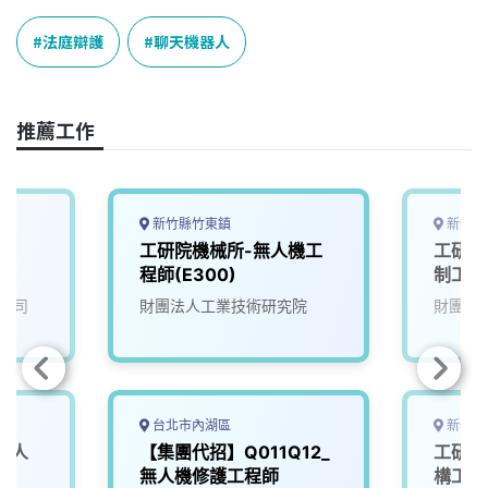
c
n
r
n
p
e
e
e
k
y
法庭辯護
聊天機器人
b
a
e
L
o
d
d
i
o
s
I
n
推薦工作
k
n
k
新竹縣竹東鎮
新竹縣
工研院機械所-無人機工
工研院
程師(E300)
制工程師
公司
財團法人工業技術研究院
財團法
台北市內湖區
新竹縣
無人
【集團代招】Q011Q12_
工研院
無人機修護工程師
構工程師