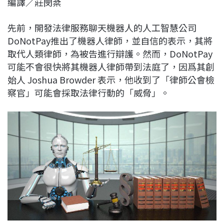
編譯／莊閔棻
c
n
r
n
p
e
e
e
k
y
先前，開發法律服務聊天機器人的人工智慧公司
b
a
e
L
DoNotPay推出了機器人律師，並自信的表示，其將
o
d
d
i
取代人類律師，為被告進行辯護。然而，DoNotPay
o
s
I
n
可能不會很快將其機器人律師帶到法庭了，因爲其創
k
n
k
始人 Joshua Browder 表示，他收到了「律師公會檢
察官」可能會採取法律行動的「威脅」。