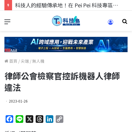
科技人的經驗傳承地！在 Pei Pei 科技專區，與學弟妹交流最硬核的技術
首頁
/
尖端
/
無人機
律師公會檢察官控訴機器人律師
違法
2023-01-26
F
L
X
T
L
C
a
i
h
i
o