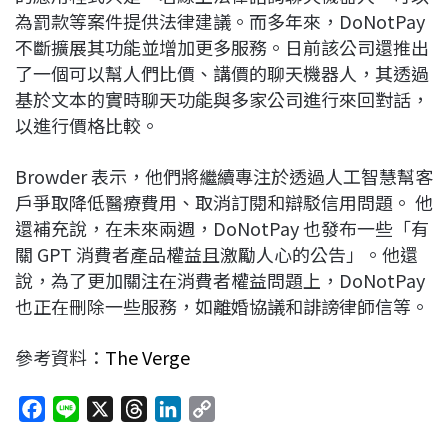
為罰款等案件提供法律建議。而多年來，DoNotPay
不斷擴展其功能並增加更多服務。日前該公司還推出
了一個可以幫人們比價、講價的聊天機器人，其透過
基於文本的實時聊天功能與多家公司進行來回對話，
以進行價格比較。
Browder 表示，他們將繼續專注於透過人工智慧幫客
戶爭取降低醫療費用、取消訂閱和辯駁信用問題。 他
還補充說，在未來兩週，DoNotPay 也發布一些「有
關 GPT 消費者產品權益且激勵人心的公告」。他還
說，為了更加關注在消費者權益問題上，DoNotPay
也正在刪除一些服務，如離婚協議和誹謗律師信等。
參考資料：
The Verge
F
L
X
T
L
C
a
i
h
i
o