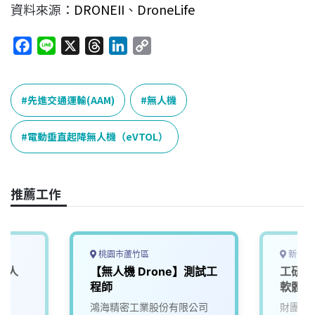
資料來源：
DRONEII
、
DroneLife
F
L
X
T
L
C
a
i
h
i
o
c
n
r
n
p
e
e
e
k
y
先進交通運輸(AAM)
無人機
b
a
e
L
o
d
d
i
電動垂直起降無人機（eVTOL）
o
s
I
n
k
n
k
推薦工作
桃園市蘆竹區
新竹縣
無人
【無人機 Drone】測試工
工研院
程師
軟體工
院
鴻海精密工業股份有限公司
財團法