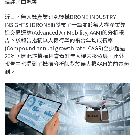
編譯／曲姵蓉
c
n
r
n
p
e
e
e
k
y
近日，無人機產業研究機構DRONE INDUSTRY
b
a
e
L
INSIGHTS (DRONEII)發布了一篇關於無人機產業先
o
d
d
i
進交通運輸(Advanced Air Mobility, AAM)的分析報
o
s
I
n
告。該報告指稱無人機行業的複合年均成長率
k
n
k
(Compound annual growth rate, CAGR)至少超過
20%，因此該機構相當看好無人機未來發展。此外，
報告中也提到了機構分析師對於無人機AAM的前景預
測。