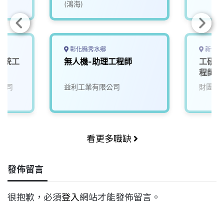
(鴻海)
彰化縣秀水鄉
新竹縣
】系統工
無人機-助理工程師
工研院
程師(E
公司
益利工業有限公司
財團法
看更多職缺
發佈留言
很抱歉，必須
登入
網站才能發佈留言。