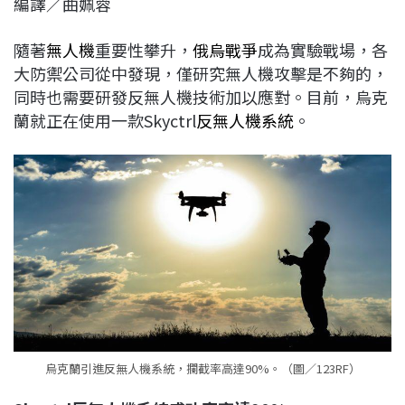
編譯／曲姵蓉
c
n
r
n
p
e
e
e
k
y
隨著
無人機
重要性攀升，
俄烏戰爭
成為實驗戰場，各
b
a
e
L
大防禦公司從中發現，僅研究無人機攻擊是不夠的，
o
d
d
i
同時也需要研發反無人機技術加以應對。目前，烏克
o
s
I
n
蘭就正在使用一款Skyctrl
反無人機系統
。
k
n
k
烏克蘭引進反無人機系統，攔截率高達90%。（圖／123RF）