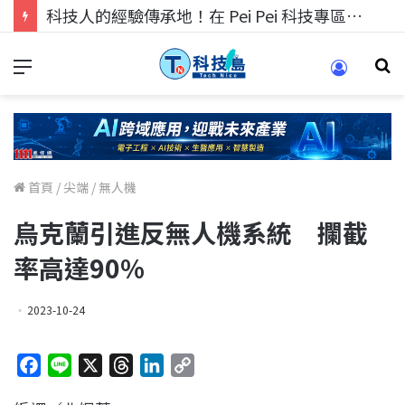
科技人找工作，就到TECH+ 科技專區!
首頁
/
尖端
/
無人機
烏克蘭引進反無人機系統 攔截
率高達90%
2023-10-24
F
L
X
T
L
C
a
i
h
i
o