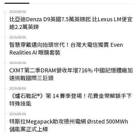
2026-08-06
比亞迪Denza D9英國7.5萬英鎊起 比Lexus LM便宜
逾2.2萬英鎊
2026-08-06
智慧穿戴邁向抬頭世代！台灣大電信獨賣 Even
Realities AI 眼鏡套裝
2026-08-06
CXMT第二季DRAM營收年增716% 中國記憶體廠加
速挑戰國際三巨頭
2026-08-06
《爐石戰記®》第 14 賽季登場！花費金幣解鎖手下
特殊技能
2026-08-06
特斯拉Megapack助攻德州電網 Ørsted 500MWh
儲能案正式上線