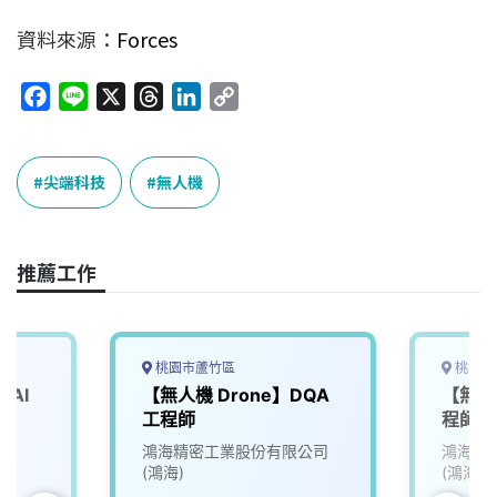
資料來源：
Forces
F
L
X
T
L
C
a
i
h
i
o
c
n
r
n
p
e
e
e
k
y
尖端科技
無人機
b
a
e
L
o
d
d
i
o
s
I
n
推薦工作
k
n
k
桃園市蘆竹區
桃園市
AI
【無人機 Drone】DQA
【無人
工程師
程師_0
院
鴻海精密工業股份有限公司
鴻海精
(鴻海)
(鴻海)