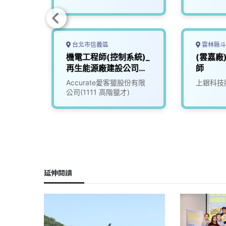
台北市信義區
雲林縣斗
硬體研
機電工程師(控制系統)_
(雲嘉廠
(北
再生能源廠建設公司
師
(3010274)
司
Accurate愛客獵股份有限
上銀科技
公司(1111 高階獵才)
延伸閱讀