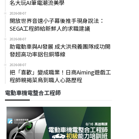
名大玩AI筆電潮流美學
2026-08-07
開放世界音速小子幕後推手現身說法：
SEGA工程師給新鮮人的求職建議
2026-08-07
助電動車與AI發展 成大洪飛義團隊成功開
發超高功率鋁包銅導線
2026-08-07
把「喜歡」變成職業！日商Aiming遊戲工
程師親揭菜鳥到職人心路歷程
電動車機電整合工程師