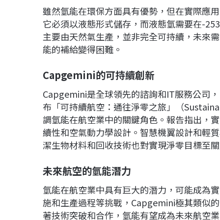
雖然氫能在環保方面具有優勢，但在實際應用
它必須以液態形式儲存，而液態氫需要在-2
主要由天然氣生產，並非完全可持續，未來需
能的補給變得困難。
Capgemini
的可持續創新
Capgemini是全球領先的諮詢和IT服務公
布「可持續航空：通往淨零之旅」（Sustainable Avi
調氫能在航空業中的關鍵角色。報告指出，實
續性和空氣動力學設計。智慧機翼設計和輕質
潔生物材料和回收技術也對實現淨零目標至關
未來航空的氫能潛力
氫能在航空業中具有巨大的潛力，可能成為實
施和生產過程等挑戰，Capgemini極其
著技術突破和合作，氫能有望成為未來航空業