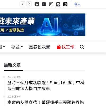
登入
園
專題
黑客松競賽
找工作
最新文章
2026-08-07
歷時三個月成功驗證！Shield AI 攜手中科
院完成無人機自主搜索
2026-08-07
本命萌友隨身帶！華碩攜手三麗鷗跨界聯