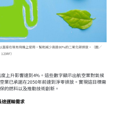
以直接在現有飛機上使用，幫助減少高達80%的二氧化碳排放。（圖／
123RF）
溫度上升影響達到4%。這些數字顯示出航空業對氣候
空業已承諾在2050年前達到淨零排放。實現這目標需
保的燃料以及推動技術創新。
長途運輸需求