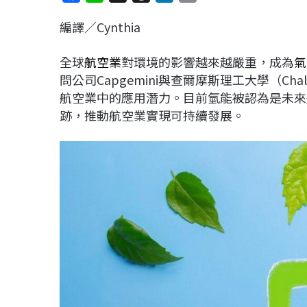
a
i
h
i
o
編譯／Cynthia
c
n
r
n
p
e
e
e
k
y
全球
航空業
對環境的影響越來越嚴重，成為
氣
b
a
e
L
問公司Capgemini與查爾摩斯理工大學（Chalmers
o
d
d
i
航空業中的應用潛力。目前氫能被認為是未來
o
s
I
n
跡，推動航空業實現可持續發展。
k
n
k