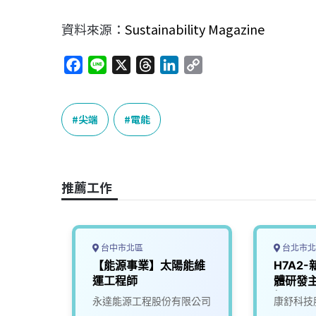
資料來源：
Sustainability Magazine
F
L
X
T
L
C
a
i
h
i
o
c
n
r
n
p
e
e
e
k
y
尖端
電能
b
a
e
L
o
d
d
i
o
s
I
n
推薦工作
k
n
k
台中市北區
台北市北
(建築
【能源事業】太陽能維
H7A2
運工程師
體研發主
投)
限公司
永達能源工程股份有限公司
康舒科技