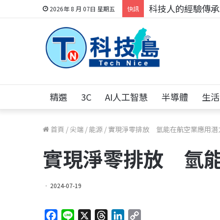
科技人的經驗傳承地
2026年 8 月 07日 星期五
快訊
精選
3C
AI人工智慧
半導體
生活
首頁
/
尖端
/
能源
/
實現淨零排放 氫能在航空業應用潛
實現淨零排放 氫
2024-07-19
F
L
X
T
L
C