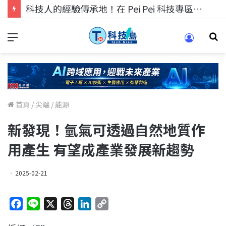
科技人的經驗傳承地！在 Pei Pei 科技專區，與學弟妹交流最硬核的技術
首頁
/
尖端
/
能源
新發現！氫氣可透過自然地質作
用產生 有望成產業發展新趨勢
2025-02-21
F
L
X
T
L
C
a
i
h
i
o