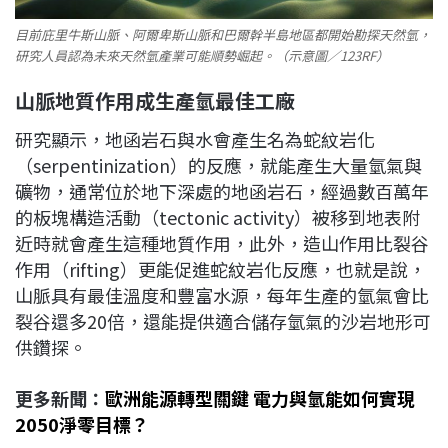
目前庇里牛斯山脈、阿爾卑斯山脈和巴爾幹半島地區都開始勘探天然氫，
研究人員認為未來天然氫產業可能順勢崛起。（示意圖／123RF）
山脈地質作用成生產氫最佳工廠
研究顯示，地函岩石與水會產生名為蛇紋岩化
（serpentinization）的反應，就能產生大量氫氣與
礦物，通常位於地下深處的地函岩石，經過數百萬年
的板塊構造活動（tectonic activity）被移到地表附
近時就會產生這種地質作用，此外，造山作用比裂谷
作用（rifting）更能促進蛇紋岩化反應，也就是說，
山脈具有最佳溫度和豐富水源，每年生產的氫氣會比
裂谷還多20倍，還能提供適合儲存氫氣的沙岩地形可
供鑽探。
更多新聞：
歐洲能源轉型關鍵 電力與氫能如何實現
2050淨零目標？