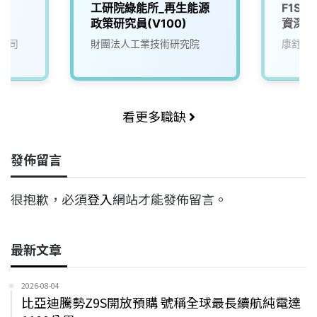
師
工研院綠能所_再生能源
F1S
政策研究員(V100)
資深工
公司
財團法人工業技術研究院
康舒科
看更多職缺
發佈留言
很抱歉，必須
登入
網站才能發佈留言。
最新文章
2026-08-04
比亞迪騰勢Z9S開放預購 號稱全球最長續航純電達