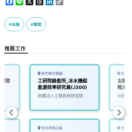
F
L
X
T
L
C
a
i
h
i
o
c
n
r
n
p
e
e
e
k
y
尖端
電能
b
a
e
L
o
d
d
i
o
s
I
n
推薦工作
k
n
k
新竹縣竹東鎮
桃園市
體研發
工研院綠能所_冰水機組
太陽能
)
能源效率研究員(J300)
程/簡
財團法人工業技術研究院
旭創能
台北市松山區
台北市