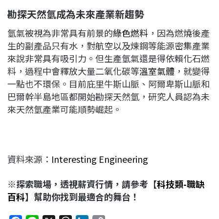
勘探天然氫成為未來產業新趨勢
氫氣被視為非常具有前景的
綠色燃料
，因為燃燒後產
生的副產品只有水，對航空以及煉鋼等能源密集產業
來說非常具有吸引力。但生產氫氣還是得依賴化石燃
料，過程中會釋放大量二氧化碳等
溫室氣體
，就變得
一點也不環保。目前庇里牛斯山脈、阿爾卑斯山脈和
巴爾幹半島地區都開始勘探天然氫，研究人員認為未
來天然氫產業可能順勢崛起。
資料來源：
Interesting Engineering
※探索職場，透視薪資行情，請參考【
科技類-
職缺
百科
】幫助你找到最適合的舞台！