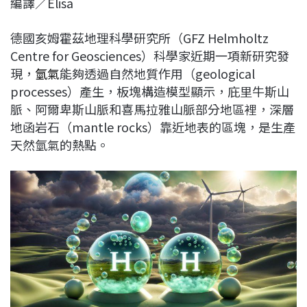
編譯／Elisa
c
n
r
n
p
e
e
e
k
y
德國亥姆霍茲地理科學研究所（GFZ Helmholtz
b
a
e
L
Centre for Geosciences）科學家近期一項新研究發
o
d
d
i
現，
氫氣
能夠透過自然地質作用（geological
o
s
I
n
processes）產生，板塊構造模型顯示，庇里牛斯山
k
n
k
脈、阿爾卑斯山脈和喜馬拉雅山脈部分地區裡，深層
地函岩石（mantle rocks）靠近地表的區塊，是生產
天然氫氣的熱點。