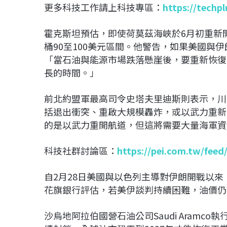
更多科技工作請上科技專區：
https://techp
霍克斯坦預估，即使荷莫茲海峽於6月初重新開
桶90至100美元區間。他警告，如果美國與
「當石油與能源市場跌落懸崖後，要重新恢復
長的時間。」
前北約盟軍最高司令史塔夫里迪斯則表示，川
括退出衝突、重啟大規模轟炸，或以武力重新
的是以武力重開航道，但這將需要大量海軍資
科技社群討論區：
https://pei.com.tw/feed
自2月28日美國與以色列主導對伊朗開戰以來
花旗銀行評估，若美伊談判持續困難，油價仍
沙烏地阿拉伯國營石油公司Saudi Aram