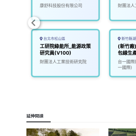
Engineer (AI)(北投)
究院
康舒科技股份有限公司
財團法人
台北市松山區
新竹縣湖
/能源
工研院綠能所_能源政策
(新竹廠
護
研究員(V100)
包線生
財團法人工業技術研究院
台一國際
一國際)
延伸閱讀