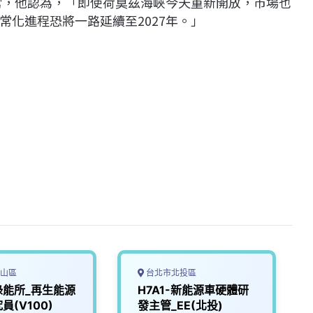
正常，他認為，「即使荷莫茲海峽今天重新開放，市場也
化進程恐將一路延續至2027年。」
山區
台北市北投區
綠能所_再生能源
H7A1-新能源車硬體研
員(V100)
發主管_EE(北投)