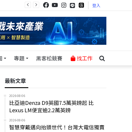
登入
園
專題
黑客松競賽
找工作
最新文章
2026-08-06
比亞迪Denza D9英國7.5萬英鎊起 比
Lexus LM便宜逾2.2萬英鎊
2026-08-06
智慧穿戴邁向抬頭世代！台灣大電信獨賣