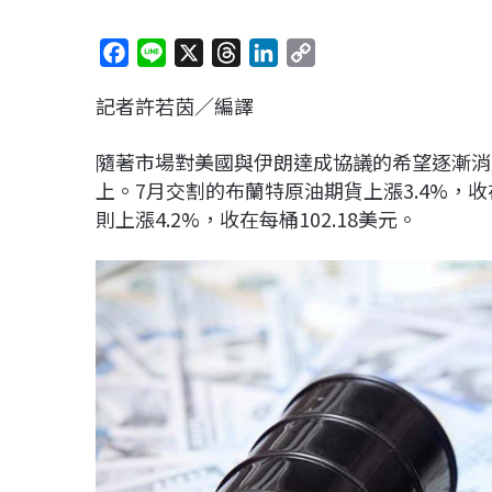
F
L
X
T
L
C
a
i
h
i
o
記者許若茵／編譯
c
n
r
n
p
e
e
e
k
y
隨著市場對美國與伊朗達成協議的希望逐漸消
b
a
e
L
上。7月交割的布蘭特原油期貨上漲3.4%，收
o
d
d
i
則上漲4.2%，收在每桶102.18美元。
o
s
I
n
k
n
k