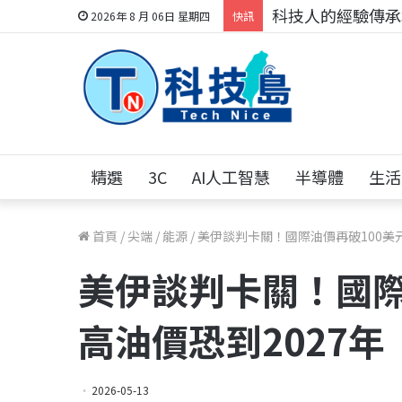
科技人的經驗傳承地
2026年 8 月 06日 星期四
快訊
精選
3C
AI人工智慧
半導體
生活
首頁
/
尖端
/
能源
/
美伊談判卡關！國際油價再破100美元
美伊談判卡關！國際
高油價恐到2027年
2026-05-13