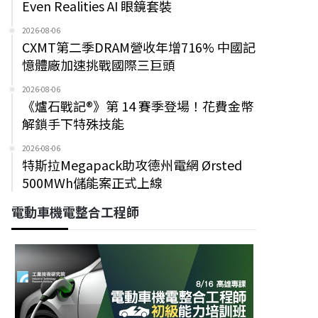
Even Realities AI 眼鏡套裝
2026-08-06
CXMT第二季DRAM營收年增716% 中國記
憶體廠加速挑戰國際三巨頭
2026-08-06
《爐石戰記®》第 14 賽季登場！花費金幣
解鎖手下特殊技能
2026-08-06
特斯拉Megapack助攻德州電網 Ørsted
500MWh儲能案正式上線
電動車機電整合工程師