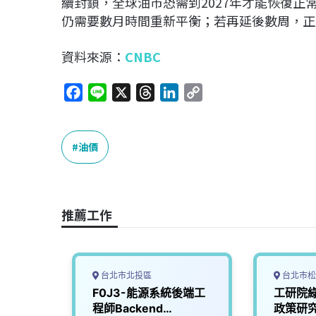
續封鎖，全球油市恐需到2027年才能恢復
仍需要數月時間重新平衡；若再延後數周，正常
資料來源：
CNBC
F
L
X
T
L
C
a
i
h
i
o
c
n
r
n
p
e
e
e
k
y
油價
b
a
e
L
o
d
d
i
o
s
I
n
推薦工作
k
n
k
台北市北投區
台北市松
水機組
F0J3-能源系統後端工
工研院
300)
程師Backend
政策研究