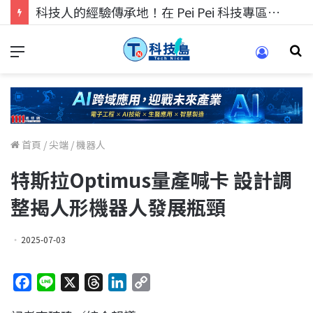
科技人的經驗傳承地！在 Pei Pei 科技專區，與學弟妹交流最硬核的技術
首頁
/
尖端
/
機器人
特斯拉Optimus量產喊卡 設計調
整揭人形機器人發展瓶頸
2025-07-03
F
L
X
T
L
C
a
i
h
i
o