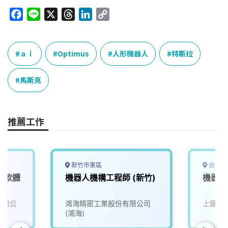
F
L
X
T
L
C
a
i
h
i
o
c
n
r
n
p
e
e
e
k
y
ａｉ
Optimus
人形機器人
特斯拉
b
a
e
L
o
d
d
i
馬斯克
o
s
I
n
k
n
k
推薦工作
新竹市東區
台中市
機器人軟體
機器人機構工程師 (新竹)
機器人
份有限公
鴻海精密工業股份有限公司
上銀科
(鴻海)