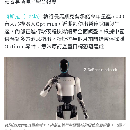
記者李琦瑋／綜合報導
c
n
r
n
p
e
e
e
k
y
特斯拉（Tesla）
執行長馬斯克曾承諾今年量產5,000
b
a
e
L
台人形機器人Optimus，近期卻傳出暫停採購與生
o
d
d
i
產，內部正進行軟硬體技術細節全面調整。根據中國
o
s
I
n
供應鏈多方消息指出，特斯拉半個月前開始暫停採購
k
n
k
Optimus零件，意味原訂產量目標恐難達成。
特斯拉Optimus量產喊卡，內部正進行軟硬體技術細節全面調整。（圖／