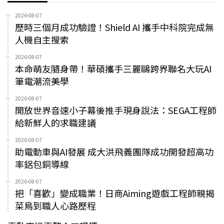
2026-08-07
歷時三個月成功驗證！Shield AI 攜手中科院完成無
人機自主搜索
2026-08-07
本命萌友隨身帶！華碩攜手三麗鷗跨界聯名大玩AI
筆電潮流美學
2026-08-07
開放世界音速小子幕後推手現身說法：SEGA工程師
給新鮮人的求職建議
2026-08-07
助電動車與AI發展 成大洪飛義團隊成功開發超高功
率鋁包銅導線
2026-08-07
把「喜歡」變成職業！日商Aiming遊戲工程師親揭
菜鳥到職人心路歷程