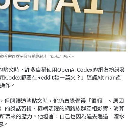
現如今的社群平台已被機器人（bots）充斥。
版塊的貼文時，許多自稱使用OpenAI Codex的網友紛紛發
dex都要在Reddit發一篇文？」這讓Altman產
操作。
長，但閱讀這些貼文時，他仍直覺覺得「很假」。原因
M）的說話習慣、極端活躍的網路族群互相影響、演算
所帶來的壓力。他坦言，自己也因為過去遇過「灌水
敏感。