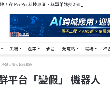
！在 Pei Pei 科技專區，與學弟妹交流最硬核的技術
尖端
產業
影音
充電站
職場
校
」 機器人讓人難辨真偽
社群平台「變假」 機器人