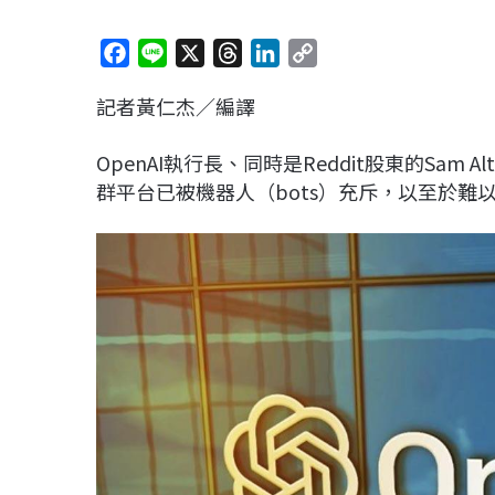
F
L
X
T
L
C
a
i
h
i
o
記者黃仁杰／編譯
c
n
r
n
p
e
e
e
k
y
OpenAI執行長、同時是Reddit股東的Sa
b
a
e
L
群平台已被機器人（bots）充斥，以至於難
o
d
d
i
o
s
I
n
k
n
k