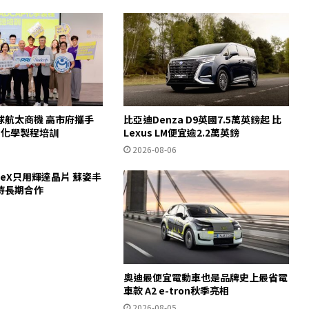
球航太商機 高市府攜手
比亞迪Denza D9英國7.5萬英鎊起 比
AP化學製程培訓
Lexus LM便宜逾2.2萬英鎊
2026-08-06
ceX只用輝達晶片 蘇姿丰
待長期合作
奧迪最便宜電動車也是品牌史上最省電
車款 A2 e-tron秋季亮相
2026-08-05