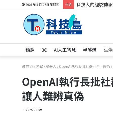
科技人的經驗傳承地
2026年 8 月 07日 星期五
快訊
精選
3C
AI人工智慧
半導體
生活
首頁
/
尖端
/
機器人
/
OpenAI執行長批社群平台「變假
OpenAI執行長批
讓人難辨真偽
2025-09-09