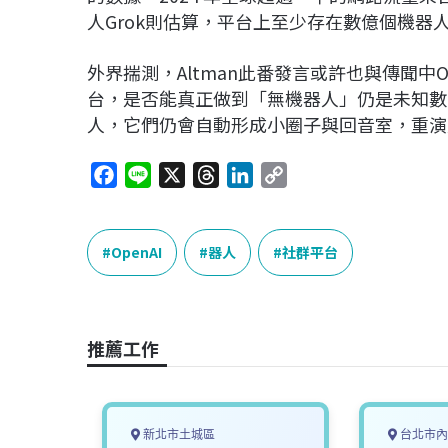
人Grok則估算，平台上至少存在數億個機器
外界揣測，Altman此番發言或許也與傳聞中
台，是否能真正做到「無機器人」仍是未知數
人，它們仍會自動形成小圈子與回音室，重演
F
L
X
T
L
C
a
i
h
i
o
c
n
r
n
p
e
e
e
k
y
OpenAI
器人
社群平台
b
a
e
L
o
d
d
i
o
s
I
n
推薦工作
k
n
k
新北市土城區
台北市內