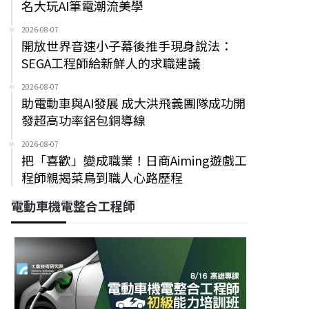
名大玩AI筆電潮流美學
2026-08-07
開放世界音速小子幕後推手現身說法：
SEGA工程師給新鮮人的求職建議
2026-08-07
助電動車與AI發展 成大洪飛義團隊成功開
發超高功率鋁包銅導線
2026-08-07
把「喜歡」變成職業！日商Aiming遊戲工
程師親揭菜鳥到職人心路歷程
電動車機電整合工程師