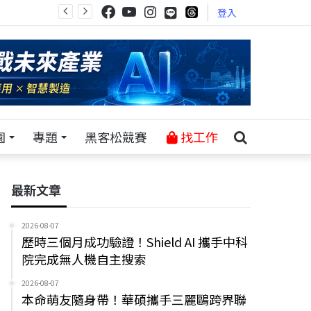
登入
園
專題
黑客松競賽
找工作
最新文章
2026-08-07
歷時三個月成功驗證！Shield AI 攜手中科
院完成無人機自主搜索
2026-08-07
本命萌友隨身帶！華碩攜手三麗鷗跨界聯