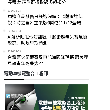
長壽命 這族群攝取過多超扣分
2026-08-03
周邊商品發售日疑遭洩露：《薩爾達傳
說：時之笛》重製版傳將於11/12登場
2026-08-03
AI解析睡眠電波訊號 「腦齡越老失智風險
越高」助攻早期預測
2026-08-03
台灣盃火箭競賽屏東旭海圓滿落幕 蕭美琴
見證青年逐夢太空
電動車機電整合工程師