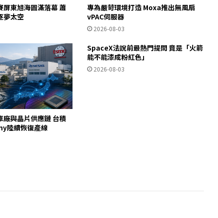
賽屏東旭海圓滿落幕 蕭
專為嚴苛環境打造 Moxa推出無風扇
逐夢太空
vPAC伺服器
2026-08-03
SpaceX法說前最熱門提問 竟是「火箭
能不能漆成粉紅色」
2026-08-03
車廠與晶片供應鏈 台積
ny陸續恢復產線