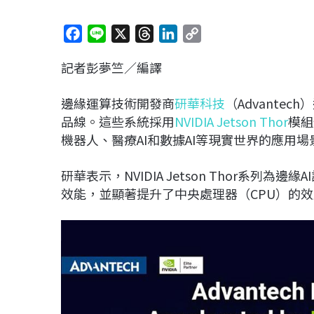
F
L
X
T
L
C
a
i
h
i
o
記者彭夢竺／編譯
c
n
r
n
p
e
e
e
k
y
邊緣運算技術開發商
研華科技
（Advante
b
a
e
L
品線。這些系統採用
NVIDIA Jetson Thor
模組
o
d
d
i
機器人、醫療AI和數據AI等現實世界的應用場
o
s
I
n
k
n
k
研華表示，NVIDIA Jetson Thor系列為邊緣
效能，並顯著提升了中央處理器（CPU）的