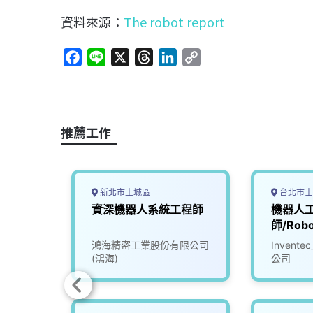
資料來源：
The robot report
F
L
X
T
L
C
a
i
h
i
o
c
n
r
n
p
e
e
e
k
y
b
a
e
L
推薦工作
o
d
d
i
o
s
I
n
k
n
k
新北市土城區
台北市士
工程師
資深機器人系統工程師
機器人
師/Robo
司
鴻海精密工業股份有限公司
Inven
(鴻海)
公司