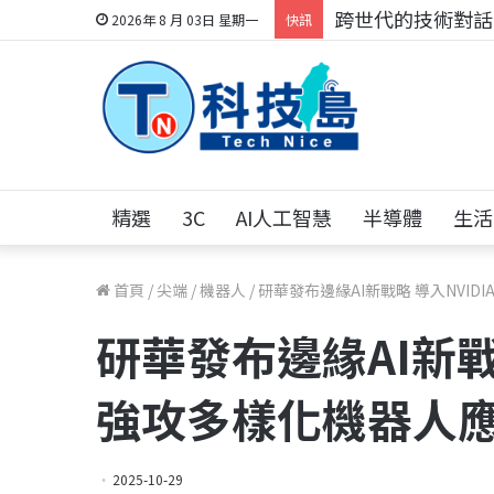
跨世代的技術對話！
2026年 8 月 03日 星期一
快訊
精選
3C
AI人工智慧
半導體
生活
首頁
/
尖端
/
機器人
/
研華發布邊緣AI新戰略 導入NVI
研華發布邊緣AI新戰
強攻多樣化機器人
2025-10-29