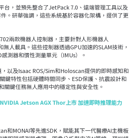
，並預先整合了JetPack 7.0、遠端管理工具以及
io等垂直軟體套件。研華強調，這些系統基於容器化架構，提供了更
E-A702兩款機器人控制器，主要針對人形機器人
s）和無人載具。這些控制器透過GPU加速的SLAM技術，
3D感測器和慣性測量單元（IMUs）。
，以及Isaac ROS/Sim和Holoscan提供的即時感知和
關鍵特性包括硬體時間同步、ESD保護、抗震設計和
人和關鍵任務無人應用中的穩定性與安全性。
IA Jetson AGX Thor上市 加速即時推理能力
oloscan和MONAI等先進SDK，賦能其下一代醫療AI主機板