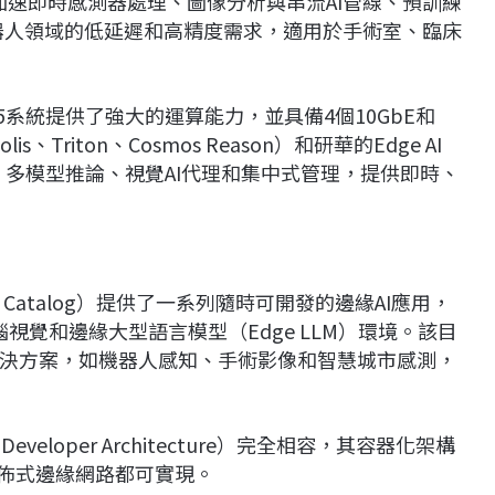
台能夠加速即時感測器處理、圖像分析與串流AI管線、預訓練
器人領域的低延遲和高精度需求，適用於手術室、臨床
75系統提供了強大的運算能力，並具備4個10GbE和
is、Triton、Cosmos Reason）和研華的Edge AI
融合、多模型推論、視覺AI代理和集中式管理，提供即時、
iner Catalog）提供了一系列隨時可開發的邊緣AI應用，
端電腦視覺和邊緣大型語言模型（Edge LLM）環境。該目
決方案，如機器人感知、手術影像和智慧城市感測，
veloper Architecture）完全相容，其容器化架構
分佈式邊緣網路都可實現。