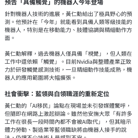
預告「具備觸覺」的機器人今年登場
針對機器人技術的進展，黃仁勳給出了極具野心的預
測。他預計在「今年」就能看到具備人類等級技能的
機器人，特別是在移動能力、肢體協調與精細動作方
面。
黃仁勳解釋，過去機器人僅具備「視覺」，但人類在
工作中還依賴「觸覺」。目前Nvidia與整體產業正致
力於研發觸覺感測技術，一旦精細動作技能成熟，機
器人的應用範圍將大幅擴張。
社會衝擊：藍領與白領職涯的重新定位
黃仁勳的「AI移民」論點在現場並未引發媒體驚呼，
但隨即在網路上激起辯論。雖然他安撫大眾「有許多
工作在很長一段時間內都不會被AI取代」，但其暗示
體力勞動、製造業等藍領職缺將由機器人接手的說
法，仍讓不少技術人員感到不安。