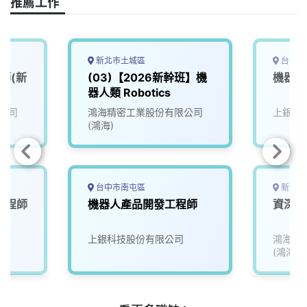
推薦工作
b
a
e
L
o
d
d
i
o
s
I
n
k
n
k
新北市土城區
台中市
師(新
(03)【2026新幹班】機
機器人
器人類 Robotics
公司
鴻海精密工業股份有限公司
上銀科
(鴻海)
台中市南屯區
新北市
統工程師
機器人產品開發工程師
資深機
上銀科技股份有限公司
鴻海精
(鴻海)