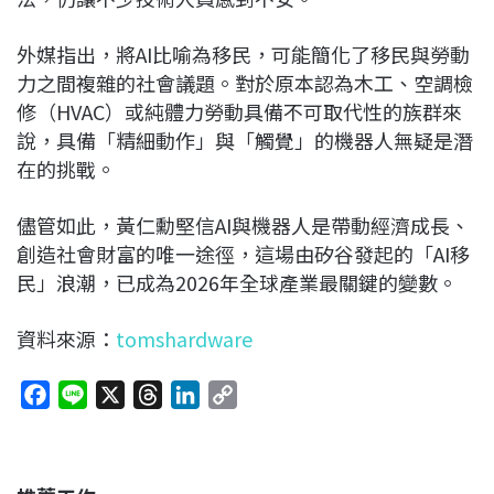
外媒指出，將AI比喻為移民，可能簡化了移民與勞動
力之間複雜的社會議題。對於原本認為木工、空調檢
修（HVAC）或純體力勞動具備不可取代性的族群來
說，具備「精細動作」與「觸覺」的機器人無疑是潛
在的挑戰。
儘管如此，黃仁勳堅信AI與機器人是帶動經濟成長、
創造社會財富的唯一途徑，這場由矽谷發起的「AI移
民」浪潮，已成為2026年全球產業最關鍵的變數。
資料來源：
tomshardware
F
L
X
T
L
C
a
i
h
i
o
c
n
r
n
p
e
e
e
k
y