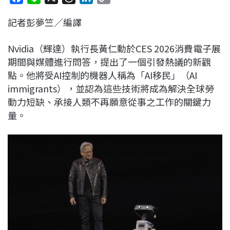
a
i
h
i
o
記者彭夢竺／編譯
c
n
r
n
p
e
e
e
k
y
Nvidia（輝達）執行長黃仁勳於CES 2026消費電子展
b
a
e
L
期間與媒體進行問答，提出了一個引發熱議的新觀
o
d
d
i
點。他將受AI控制的機器人稱為「AI移民」（AI
o
s
I
n
immigrants），並認為這些技術將成為解決全球勞
k
n
k
動力短缺、承接人類不再願意從事之工作的關鍵力
量。