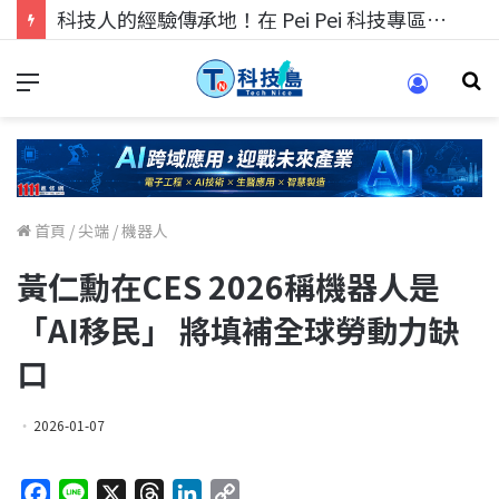
科技人的經驗傳承地！在 Pei Pei 科技專區，與學弟妹交流最硬核的技術
首頁
/
尖端
/
機器人
黃仁勳在CES 2026稱機器人是
「AI移民」 將填補全球勞動力缺
口
2026-01-07
F
L
X
T
L
C