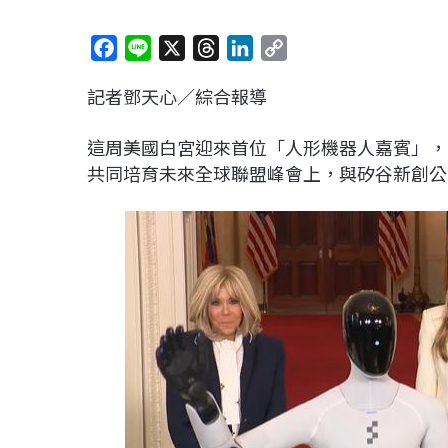
F
L
X
T
L
C
a
i
h
i
o
記者鄧天心／綜合報導
c
n
r
n
p
e
e
e
k
y
這周美國白宮迎來首位「人形機器人嘉賓」，美國
b
a
e
L
共同培育未來全球聯盟峰會上，與矽谷新創公司Fig
o
d
d
i
o
s
I
n
k
n
k