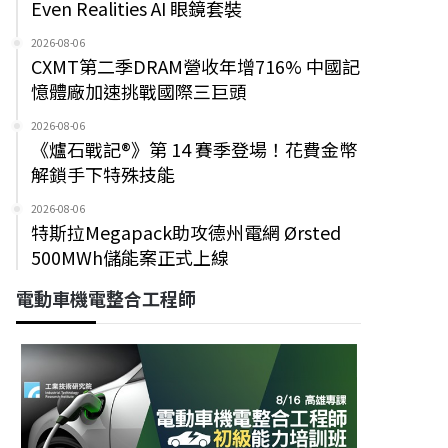
Even Realities AI 眼鏡套裝
2026-08-06
CXMT第二季DRAM營收年增716% 中國記
憶體廠加速挑戰國際三巨頭
2026-08-06
《爐石戰記®》第 14 賽季登場！花費金幣
解鎖手下特殊技能
2026-08-06
特斯拉Megapack助攻德州電網 Ørsted
500MWh儲能案正式上線
電動車機電整合工程師