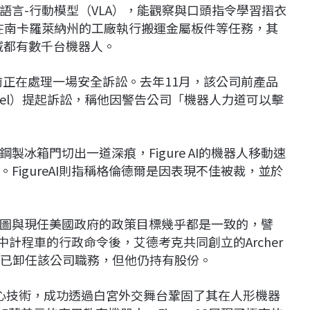
具備視覺-語言-行動模型（VLA），能觀察與口頭指令學習摺衣
在南卡羅萊納州的工廠執行搬運金屬板件等任務，其
域都有數千台機器人。
 AI目前正在處理一場安全訴訟。去年11月，該公司前產品
endel）提起訴訟，稱他因警告公司「機器人力道可以擊
冰箱門切出一道深痕，Figure AI的機器人移動速
igureAI則指稱格倫德爾是因表現不佳被裁，並於
圖與現任美國政府的政策目標幾乎都是一致的，譬
中計程車的行政命令後，艾德考克共同創立的Archer
德考克已卸任該公司職務，但他仍持有股份。
ixAI核心技術，成功透過白宮外交舞台鞏固了其在人形機器