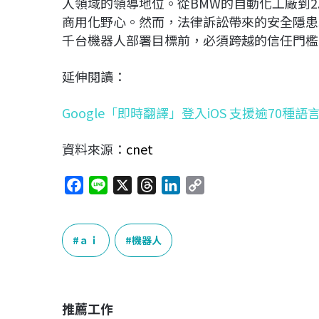
人領域的領導地位。從BMW的自動化工廠到2.
商用化野心。然而，法律訴訟帶來的安全隱患
千台機器人部署目標前，必須跨越的信任門檻
延伸閱讀：
Google「即時翻譯」登入iOS 支援逾70種
資料來源：
cnet
F
L
X
T
L
C
a
i
h
i
o
c
n
r
n
p
e
e
e
k
y
ａｉ
機器人
b
a
e
L
o
d
d
i
o
s
I
n
推薦工作
k
n
k