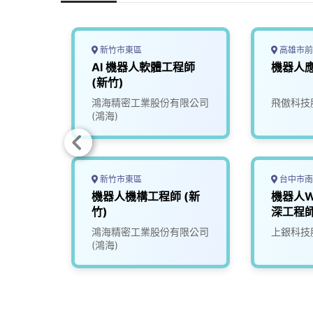
新竹市東區
高雄市前
工程師
AI 機器人軟體工程師
機器人
(新竹)
司
鴻海精密工業股份有限公司
飛傲科技
(鴻海)
新竹市東區
台中市南
工程師
機器人機構工程師 (新
機器人W
竹)
深工程師
司
鴻海精密工業股份有限公司
上銀科技
(鴻海)