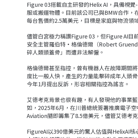
Figure 03搭載自主研發的Helix AI，
服或搬運物體。目前該公司已與BMW合作，
每台售價約2.5萬美元，目標是家庭與物流領
儘管白宮極力稱讚Figure 03，但Figure
安全主管羅伯特·格倫德爾（Robert Gru
碎人類頭蓋骨」而遭非法解僱。
格倫德爾甚至指控，曾有機器人在故障期間將鋼製
度比一般人快，產生的力量能擊碎成年人頭骨。F
今年1月提出反訴，形容相關指控為謠言。
艾德考克背景也很有趣，有人發現他的事業藍
如，2025年6月，在川普總統簽署推廣電子空
Aviation隨即籌集了8.5億美元，儘管艾
FigureAI以390億美元的驚人估值與Hel