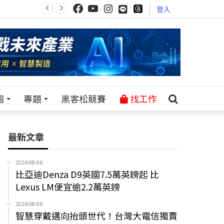
登入
園
專題
黑客松競賽
找工作
最新文章
2026-08-06
比亞迪Denza D9英國7.5萬英鎊起 比
Lexus LM便宜逾2.2萬英鎊
2026-08-06
智慧穿戴邁向抬頭世代！台灣大電信獨賣