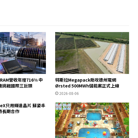
RAM營收年增716% 中
特斯拉Megapack助攻德州電網
速挑戰國際三巨頭
Ørsted 500MWh儲能案正式上線
2026-08-06
ceX只用輝達晶片 蘇姿丰
待長期合作