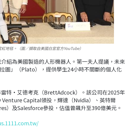
白宮紅地毯。（圖／擷取自美國白宮官方YouTube）
並自我介紹為美國製造的人形機器人。第一夫人提議，未來
圖」（Plato），提供學生24小時不間斷的個人化
布雷特·艾德考克（BrettAdcock）。該公司在2025年
enture Capital領投，輝達（Nvidia）、英特爾
ntures）及Salesforce參投，估值曾飆升至390億美元。
us.1111.com.tw/