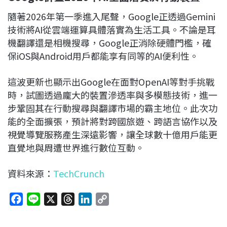
隨著2026年第一季進入尾聲，Google正透過Gemini
技術將AI從雲端運算具體落實為生活工具。不論是耳
機翻譯還是相機搜尋，Google正消除硬體門檻，確
保iOS與Android用戶都能享有同等的AI便利性。
這波更新也顯示出Google在面對OpenAI等對手挑戰
時，試圖透過龐大的裝置滲透率與多模態技術，進一
步鞏固其在行動搜尋與翻譯市場的霸主地位。此次功
能的全面擴張，預計將對跨國旅遊、跨語言協作以及
視覺導覽服務產生深遠影響，讓全球數十億用戶能更
直覺地與周遭世界進行數位互動。
資料來源：
TechCrunch
F
L
X
T
L
C
a
i
h
i
o
c
n
r
n
p