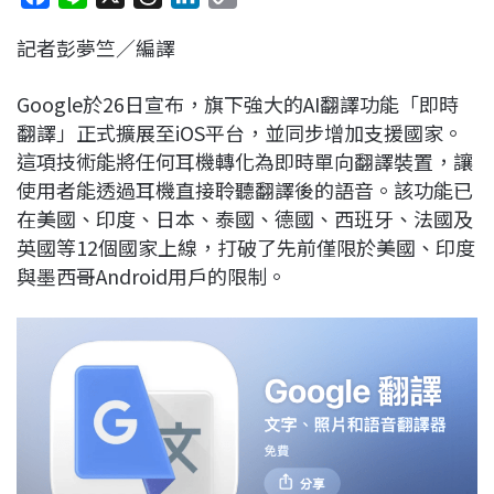
a
i
h
i
o
記者彭夢竺／編譯
c
n
r
n
p
e
e
e
k
y
Google於26日宣布，旗下強大的AI翻譯功能「即時
b
a
e
L
翻譯」正式擴展至iOS平台，並同步增加支援國家。
o
d
d
i
這項技術能將任何耳機轉化為即時單向翻譯裝置，讓
o
s
I
n
使用者能透過耳機直接聆聽翻譯後的語音。該功能已
k
n
k
在美國、印度、日本、泰國、德國、西班牙、法國及
英國等12個國家上線，打破了先前僅限於美國、印度
與墨西哥Android用戶的限制。