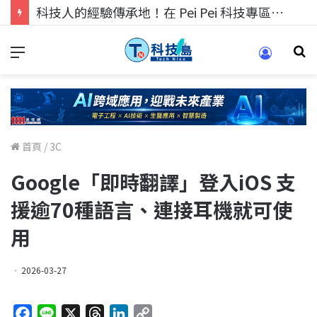
科技人的經驗傳承地！在 Pei Pei 科技專區，與學弟妹交流最硬核的技術
首頁
/
3C
Google「即時翻譯」登入iOS 支
援逾70種語言、連接耳機就可使
用
2026-03-27
F
L
X
T
L
C