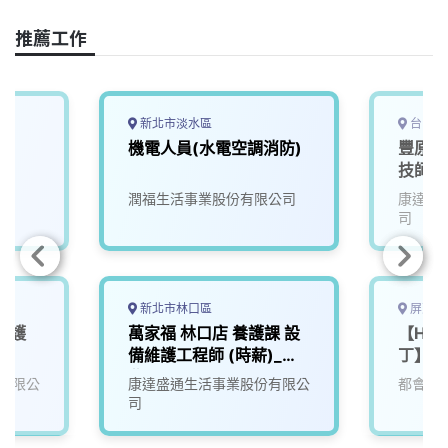
e
e
e
k
y
推薦工作
b
a
e
L
o
d
d
i
o
s
I
n
k
n
k
新北市淡水區
台中市
機電人員(水電空調消防)
豐原店
技師&
潤福生活事業股份有限公司
康達盛
司
新北市林口區
屏東縣
維護
萬家福 林口店 養護課 設
【Hote
備維護工程師 (時薪)_新
丁】機
北
有限公
康達盛通生活事業股份有限公
都會生
司