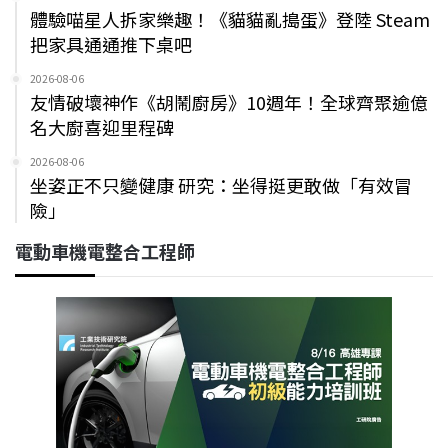
體驗喵星人拆家樂趣！《貓貓亂搗蛋》登陸 Steam
把家具通通推下桌吧
2026-08-06
友情破壞神作《胡鬧廚房》10週年！全球齊聚逾億
名大廚喜迎里程碑
2026-08-06
坐姿正不只變健康 研究：坐得挺更敢做「有效冒
險」
電動車機電整合工程師