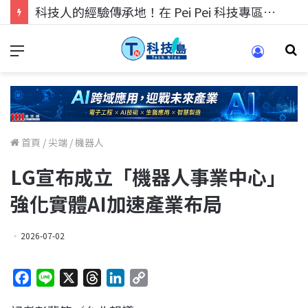
科技人找工作，就到TECH+ 科技專區!
首頁
/
尖端
/
機器人
LG宣布成立「機器人事業中心」
強化實體AI加速產業布局
2026-07-02
F
L
X
T
L
C
a
i
h
i
o