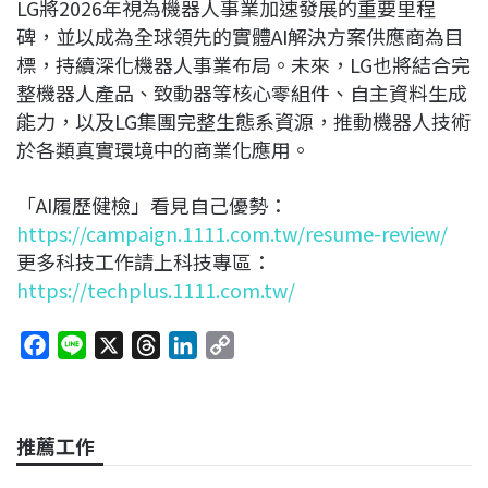
LG將2026年視為機器人事業加速發展的重要里程
碑，並以成為全球領先的實體AI解決方案供應商為目
標，持續深化機器人事業布局。未來，LG也將結合完
整機器人產品、致動器等核心零組件、自主資料生成
能力，以及LG集團完整生態系資源，推動機器人技術
於各類真實環境中的商業化應用。
「AI履歷健檢」看見自己優勢：
https://campaign.1111.com.tw/resume-review/
更多科技工作請上科技專區：
https://techplus.1111.com.tw/
F
L
X
T
L
C
a
i
h
i
o
c
n
r
n
p
e
e
e
k
y
推薦工作
b
a
e
L
o
d
d
i