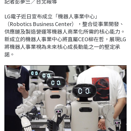
記者彭夢竺／台北報導
c
n
r
n
p
e
e
e
k
y
LG電子近日宣布成立「機器人事業中心」
b
a
e
L
（Robotics Business Center），整合從事業開發、
o
d
d
i
供應鏈及製造營運等機器人商業化所需的核心能力。
o
s
I
n
新成立的機器人事業中心將直屬CEO柳在哲，展現LG
k
n
k
將機器人事業視為未來核心成長動能之一的堅定承
諾。