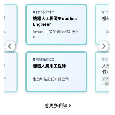
o
s
I
n
k
n
k
台北市士林區
台中市
程師
機器人工程師/Robotics
機器人
Engineer
公司
Inventec_英業達股份有限公
上銀科
司
高雄市前鎮區
新竹市
程師
機器人應用工程師
人形機
竹)
公司
飛傲科技股份有限公司
鴻海精
(鴻海)
看更多職缺