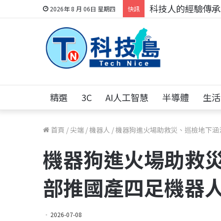
科技人的經驗傳承地
2026年 8 月 06日 星期四
快訊
精選
3C
AI人工智慧
半導體
生活
首頁
/
尖端
/
機器人
/
機器狗進火場助救災、巡檢地下涵
機器狗進火場助救
部推國產四足機器
2026-07-08