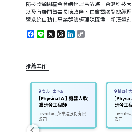
防技術顧問基金會總經理呂清海、台灣科技大
以及所羅門董事長陳政隆、仁寶電腦副總經理
暨系統自動化事業群總經理陳恆偉、新漢暨創
F
L
X
T
L
C
a
i
h
i
o
c
n
r
n
p
e
e
e
k
y
b
a
e
L
推薦工作
o
d
d
i
o
s
I
n
k
n
k
台北市士林區
桃園市大
室振動與
[Physical AI] 機器人軟
[Physi
大溪)
體研發工程師
研發工
股份有限
Inventec_英業達股份有限
Inven
公司
公司