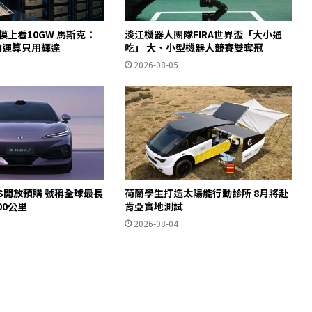
規模上看10GW 馬斯克：
淡江機器人團隊FIRA世界盃「大小通
AI運算只用輝達
吃」 大、小型機器人競賽雙奪冠
2026-08-05
S開放預購 號稱全球最長
荷蘭學生打造太陽能行動診所 8月將赴
00公里
肯亞實地測試
2026-08-04