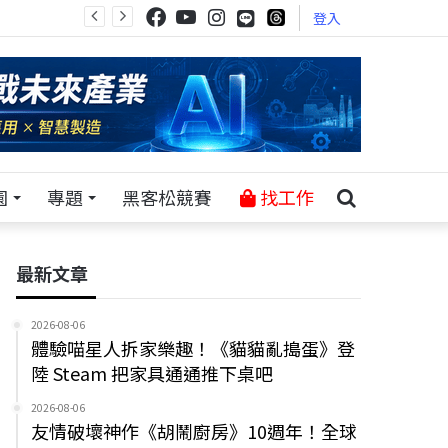
登入
園
專題
黑客松競賽
找工作
最新文章
2026-08-06
體驗喵星人拆家樂趣！《貓貓亂搗蛋》登
陸 Steam 把家具通通推下桌吧
2026-08-06
友情破壞神作《胡鬧廚房》10週年！全球