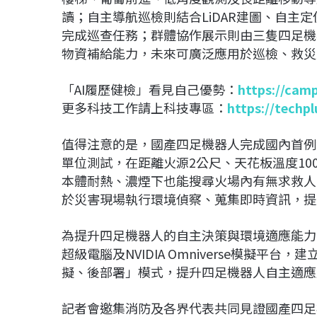
讀；自主導航巡檢則結合LiDAR建圖、自主
完成巡查任務；群體協作展示則由三隻四足機
物資補給能力，未來可廣泛應用於巡檢、救災
「AI履歷健檢」看見自己優勢：
https://cam
更多科技工作請上科技專區：
https://techp
值得注意的是，國產四足機器人完成國內首例
單位測試，在距離火源2公尺、天花板溫度1
本體耐熱、濃煙下也能搜尋火場內有無求救人
於災害現場執行環境偵察、蒐集即時資訊，提
為提升四足機器人的自主決策與環境適應能力，平台
超級電腦及NVIDIA Omniverse模擬平
擬、後部署」模式，提升四足機器人自主適應
記者會邀集消防及各界代表共同見證國產四足