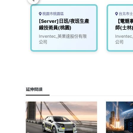
桃園市桃園區
台北市士
源設計驗
[Server]日班/夜班生產
【電競
線技術員(桃園)
師(士林
股份有限
Inventec_英業達股份有限
Inven
公司
公司
延伸閱讀