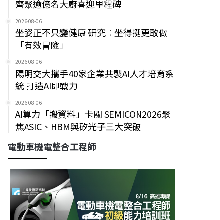
齊聚逾億名大廚喜迎里程碑
2026-08-06
坐姿正不只變健康 研究：坐得挺更敢做
「有效冒險」
2026-08-06
陽明交大攜手40家企業共製AI人才培育系
統 打造AI即戰力
2026-08-06
AI算力「搬資料」卡關 SEMICON2026聚
焦ASIC、HBM與矽光子三大突破
電動車機電整合工程師