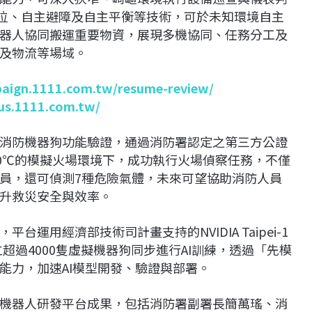
定位、自主避障及自主平衡等技術，可於未知環境自主
器人協同搬運重要物資，展現多機協同、任務分工及
及物流等場域。
paign.1111.com.tw/resume-review/
lus.1111.com.tw/
消防機器狗功能驗證，通過消防署認定之第三方公證
00℃的模擬火場環境下，成功執行火場偵察任務，不僅
員，還可偵測7種危險氣體，未來可望協助消防人員
升救災安全與效率。
運用經濟部技術司計畫支持的NVIDIA Taipei-1
台，建立超過4000隻虛擬機器狗同步進行AI訓練，透過「先模
能力，加速AI模型開發、驗證與部署。
機器人研發平台成果，包括消防署副署長簡萬瑤、消