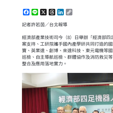
F
L
X
T
L
C
a
i
h
i
o
記者許若茵／台北報導
c
n
r
n
p
e
e
e
k
y
經濟部產業技術司今（8）日舉辦「經濟部四
b
a
e
L
案支持、工研院攜手國內產學研共同打造的國
o
d
d
i
寶、英業達、創博、來達科技、東元電機等國
o
s
I
n
巡檢、自主導航巡檢、群體協作及消防救災等
k
n
k
整合及應用落地實力。