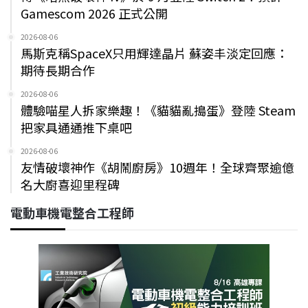
Gamescom 2026 正式公開
2026-08-06
馬斯克稱SpaceX只用輝達晶片 蘇姿丰淡定回應：
期待長期合作
2026-08-06
體驗喵星人拆家樂趣！《貓貓亂搗蛋》登陸 Steam
把家具通通推下桌吧
2026-08-06
友情破壞神作《胡鬧廚房》10週年！全球齊聚逾億
名大廚喜迎里程碑
電動車機電整合工程師