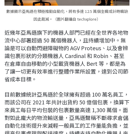
數據顯示亞馬遜在積極推動自動化，將有多達 12.5 萬個全職或計時職缺
因此裁減。（圖片翻攝自 techxplore）
近幾年亞馬遜旗下的機器人部門已經在全世界各地物
流中心部署超過 50 萬個機器人，且持續增加中。無
論是可以自動閃避障礙物的 AGV Proteus、以及會辨
識包裹形狀的分類機器人 Cardinal 和 Robin、甚至
在倉庫自由移動的小型載貨機器人 Bert 等，都是為
了讓一切更有效率進行整體作業所設置，達到公司節
省成本目標。
目前數據統計亞馬遜於全球擁有超過 100 萬名員工，
而該公司在 2021 年共計出貨約 50 億個包裹，換算下
來員工每日平均包裝的包裹數量高達 1,300 萬個。面
對如此龐大的物流輸送量，亞馬遜聲稱不斷尋求倉儲
自動化技術提升來減輕一般員工的工作量能負擔，並
提高包裹處理與配送速度，持續支持自動化機器人來