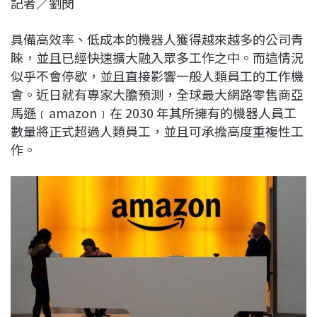
記者／劉閔
c
n
r
n
p
e
e
e
k
y
具備高效率、低成本的機器人獲得越來越多的公司青
b
a
e
L
睞，並且已經快速擴大融入眾多工作之中。而這情況
o
d
d
i
似乎不會停歇，並且直接影響一般人類員工的工作機
o
s
I
n
會。近日就有專家大膽預測，全球最大網路零售商亞
k
n
k
馬遜﹝amazon﹞在 2030 年其所擁有的機器人員工
數量將正式超過人類員工，並且可承擔高度重複性工
作。