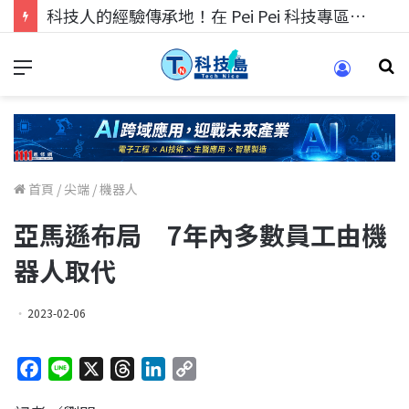
科技人找工作，就到TECH+ 科技專區!
首頁
/
尖端
/
機器人
亞馬遜布局 7年內多數員工由機
器人取代
2023-02-06
F
L
X
T
L
C
a
i
h
i
o