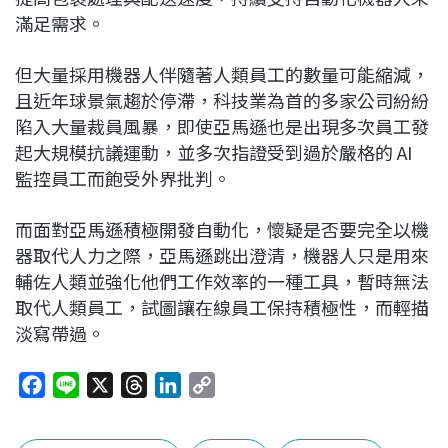
滿足需求。
但大量採用機器人伴隨著人類員工的數量可能縮減，
且近年球景氣趨於停滯，科技業為首的多家公司紛紛
陷入大量裁員風暴，即使亞馬遜也是出現多次員工發
起大規模抗議運動，並多次指證受到過於嚴格的 AI
監控員工而飽受外界批判。
而面對亞馬遜積極開發自動化，懷疑是否要完全以機
器取代人力之際，亞馬遜跳出澄清，機器人只是用來
輔佐人類並強化他們工作效率的一種工具，暫時無法
取代人類員工，試圖讓在線員工保持積極性，而輕描
淡寫帶過。
F
L
X
T
L
C
a
i
h
i
o
c
n
r
n
p