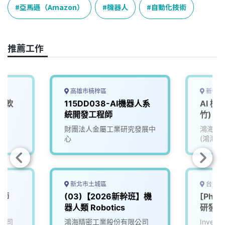
e
e
e
k
y
亞馬遜（Amazon）
機器人
自動化技術
b
a
e
L
o
d
d
i
o
s
I
n
推薦工作
k
n
k
高雄市楠梓區
新竹市
人軟
115DD038-AI機器人系
AI 
統開發工程師
竹)
院
財團法人金屬工業研究發展中
鴻海精
心
(鴻海)
新北市土城區
台北市
程師
(03)【2026新幹班】機
[Phys
器人類 Robotics
研發工
公司
鴻海精密工業股份有限公司
Inve