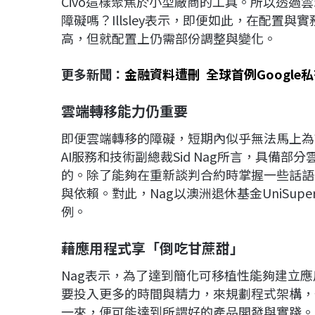
Civo這樣聚焦於小型廠商的工具。所以透過雲端原
障礙嗎？Illsley表示，即便如此，在配置
高，但就配置上仍需部份調整與變化。
更多新聞：
金融資料遭刪 全球首例Google
雲端轉移能力仍重要
即便雲端轉移的障礙，短期內似乎無法馬上為市
AI服務和技術副總裁Sid Nag所言，具備
的。除了能夠在重新談判合約時掌握一些話語
與依賴。對此，Nag以澳洲退休基金UniSupe
例。
藉應用程式享「倒吃甘蔗甜」
Nag表示，為了達到簡化可移植性能夠建立
要投入更多的時間與精力，來規劃程式架構，
一來，便可能達到所謂好的產品開發與實踐。