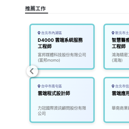
o
s
I
n
推薦工作
k
n
k
台北市內湖區
新北市土
D4000 雲端系統服務
智慧醫療
工程師
工程師
司
富邦媒體科技股份有限公司
鴻海精密
(富邦momo)
(鴻海)
台中市南屯區
台北市信
統架構
雲端程式設計師
雲端應
限公司
力冠國際資訊顧問股份有限
華南商業
公司