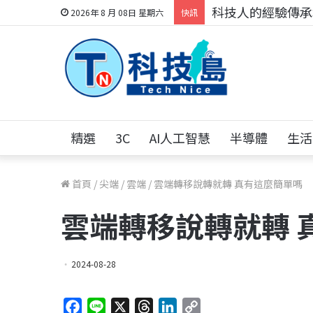
科技人的經驗傳承地
2026年 8 月 08日 星期六
快訊
精選
3C
AI人工智慧
半導體
生活
首頁
/
尖端
/
雲端
/
雲端轉移說轉就轉 真有這麼簡單嗎
雲端轉移說轉就轉 
2024-08-28
F
L
X
T
L
C