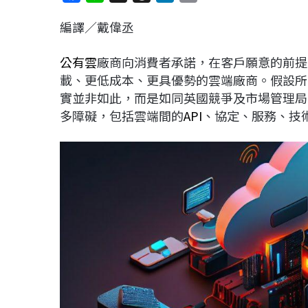
a
i
h
i
o
編譯／戴偉丞
c
n
r
n
p
e
e
e
k
y
公有雲
廠商向消費者承諾，在客戶願意的前提
b
a
e
L
載、更低成本、更具優勢的雲端廠商。假設所
o
d
d
i
實並非如此，而是如同英國競爭及市場管理局
o
s
I
n
多障礙，包括雲端間的
API
、協定、服務、技
k
n
k