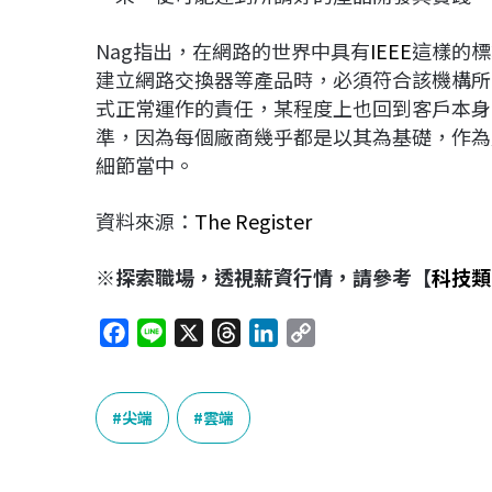
Nag指出，在網路的世界中具有
IEEE
這樣的標
建立網路交換器等產品時，必須符合該機構所
式正常運作的責任，某程度上也回到客戶本身。但
準，因為每個廠商幾乎都是以其為基礎，作為
細節當中。
資料來源：
The Register
※探索職場，透視薪資行情，請參考【
科技類
F
L
X
T
L
C
a
i
h
i
o
c
n
r
n
p
e
e
e
k
y
尖端
雲端
b
a
e
L
o
d
d
i