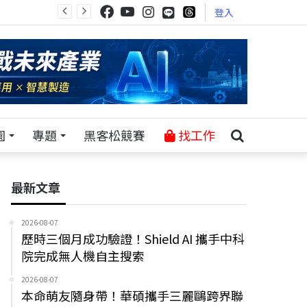
登入
園
專題
黑客松競賽
找工作
最新文章
2026-08-07
歷時三個月成功驗證！Shield AI 攜手中科
院完成無人機自主搜索
2026-08-07
本命萌友隨身帶！華碩攜手三麗鷗跨界聯