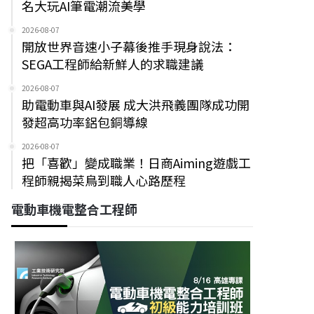
名大玩AI筆電潮流美學
2026-08-07
開放世界音速小子幕後推手現身說法：
SEGA工程師給新鮮人的求職建議
2026-08-07
助電動車與AI發展 成大洪飛義團隊成功開
發超高功率鋁包銅導線
2026-08-07
把「喜歡」變成職業！日商Aiming遊戲工
程師親揭菜鳥到職人心路歷程
電動車機電整合工程師