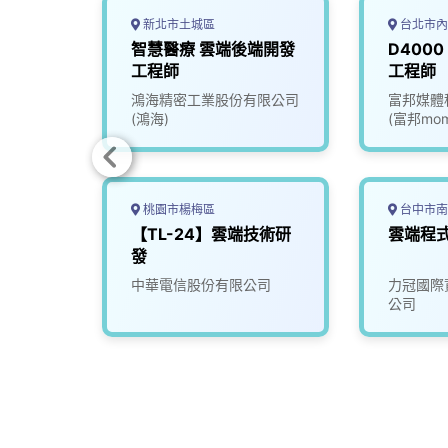
新北市土城區
台北市內
 (
智慧醫療 雲端後端開發
D400
)
工程師
工程師
司
鴻海精密工業股份有限公司
富邦媒體
(鴻海)
(富邦mom
桃園市楊梅區
台中市南
理工程
【TL-24】雲端技術研
雲端程
發
司
中華電信股份有限公司
力冠國際
公司