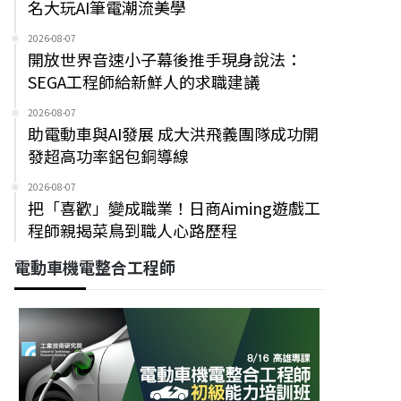
名大玩AI筆電潮流美學
2026-08-07
開放世界音速小子幕後推手現身說法：
SEGA工程師給新鮮人的求職建議
2026-08-07
助電動車與AI發展 成大洪飛義團隊成功開
發超高功率鋁包銅導線
2026-08-07
把「喜歡」變成職業！日商Aiming遊戲工
程師親揭菜鳥到職人心路歷程
電動車機電整合工程師