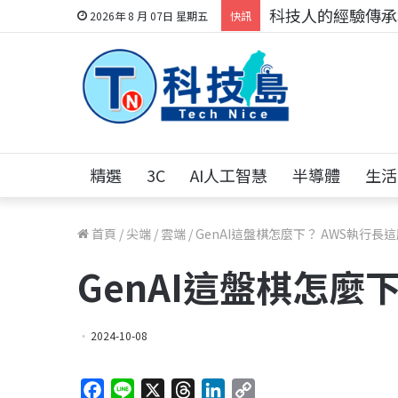
科技人的經驗傳承地
2026年 8 月 07日 星期五
快訊
精選
3C
AI人工智慧
半導體
生活
首頁
/
尖端
/
雲端
/
GenAI這盤棋怎麼下？ AWS執行長
GenAI這盤棋怎麼
2024-10-08
F
L
X
T
L
C