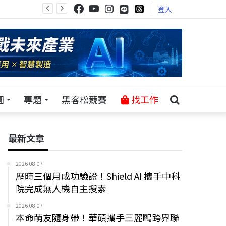
登入
園
專題
黑客松競賽
找工作
最新文章
2026-08-07
歷時三個月成功驗證！Shield AI 攜手中科
院完成無人機自主搜索
2026-08-07
本命萌友隨身帶！華碩攜手三麗鷗跨界聯