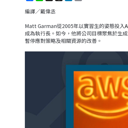
a
i
h
i
o
編譯／戴偉丞
c
n
r
n
p
e
e
e
k
y
Matt Garman從2005年以實習生的姿態投入
b
a
e
L
成為執行長。如今，他將公司目標聚焦於生成
o
d
d
i
暫停應對策略及相關資源的改善。
o
s
I
n
k
n
k