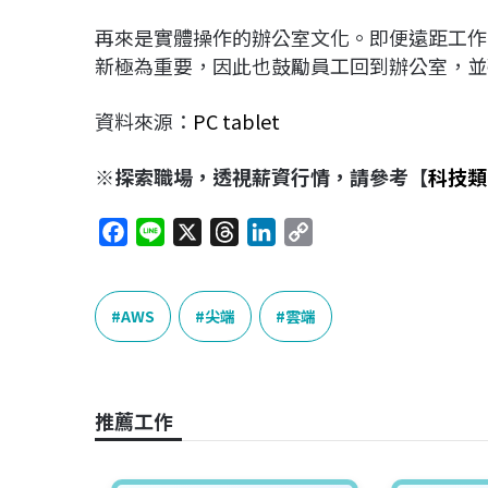
再來是實體操作的辦公室文化。即便遠距工作已
新極為重要，因此也鼓勵員工回到辦公室，並
資料來源：
PC tablet
※探索職場，透視薪資行情，請參考【
科技類
F
L
X
T
L
C
a
i
h
i
o
c
n
r
n
p
e
e
e
k
y
AWS
尖端
雲端
b
a
e
L
o
d
d
i
o
s
I
n
推薦工作
k
n
k