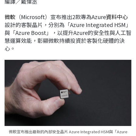
編譯／戴偉丞
c
n
r
n
p
e
e
e
k
y
微軟
（Microsoft）宣布推出2款專為Azure
資料中心
b
a
e
L
設計的客製晶片，分別為「Azure Integrated HSM」
o
d
d
i
與「Azure Boost」，以提升Azure的安全性與人工智
o
s
I
n
慧運算效能，彰顯微軟持續投資於客製化硬體的決
k
n
k
心。
微軟宣布推出最新的內部安全晶片 Azure Integrated HSM與「Azure