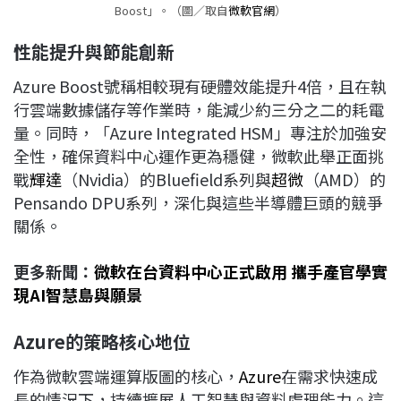
Boost」。（圖／取自
微軟官網
）
性能提升與節能創新
Azure Boost號稱相較現有硬體效能提升4倍，且在執
行雲端數據儲存等作業時，能減少約三分之二的耗電
量。同時，「Azure Integrated HSM」專注於加強安
全性，確保資料中心運作更為穩健，微軟此舉正面挑
戰
輝達
（Nvidia）的Bluefield系列與
超微
（AMD）的
Pensando DPU系列，深化與這些半導體巨頭的競爭
關係。
更多新聞：
微軟在台資料中心正式啟用 攜手產官學實
現AI智慧島與願景
Azure的策略核心地位
作為微軟雲端運算版圖的核心，
Azure
在需求快速成
長的情況下，持續擴展人工智慧與資料處理能力。這