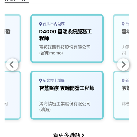
k
n
k
台北市內湖區
台中市
術研發
D4000 雲端系統服務工
雲端程
程師
富邦媒體科技股份有限公司
力冠國
(富邦momo)
司
新北市土城區
新北市
智慧醫療 雲端開發工程師
雲端網
公司
鴻海精密工業股份有限公司
赫普電
(鴻海)
看更多職缺