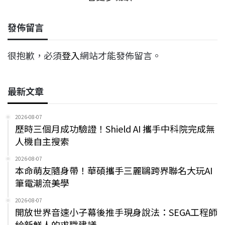
發佈留言
很抱歉，必須
登入
網站才能發佈留言。
最新文章
2026-08-07
歷時三個月成功驗證！Shield AI 攜手中科院完成無
人機自主搜索
2026-08-07
本命萌友隨身帶！華碩攜手三麗鷗跨界聯名大玩AI
筆電潮流美學
2026-08-07
開放世界音速小子幕後推手現身說法：SEGA工程師
給新鮮人的求職建議