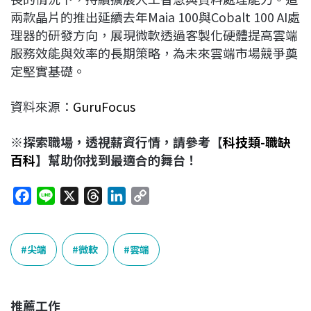
兩款晶片的推出延續去年Maia 100與Cobalt 100 AI處
理器的研發方向，展現微軟透過客製化硬體提高雲端
服務效能與效率的長期策略，為未來雲端市場競爭奠
定堅實基礎。
資料來源：
GuruFocus
※探索職場，透視薪資行情，請參考【
科技類-職缺
百科
】幫助你找到最適合的舞台！
F
L
X
T
L
C
a
i
h
i
o
c
n
r
n
p
e
e
e
k
y
尖端
微軟
雲端
b
a
e
L
o
d
d
i
o
s
I
n
推薦工作