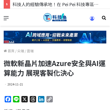
科技人的經驗傳承地！在 Pei Pei 科技專區，與學弟妹交流最硬核的技術
首頁
/
尖端
/
雲端
微軟新晶片加速Azure安全與AI運
算能力 展現客製化決心
2024-11-21
F
L
X
T
L
C
a
i
h
i
o