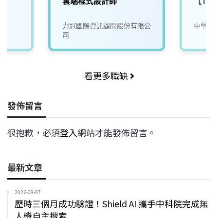
(
雲端程式設計師
【TL
力冠國際資訊顧問股份有限公
中華電
司
看更多職缺
發佈留言
很抱歉，必須
登入
網站才能發佈留言。
最新文章
2026-08-07
歷時三個月成功驗證！Shield AI 攜手中科院完成無
人機自主搜索