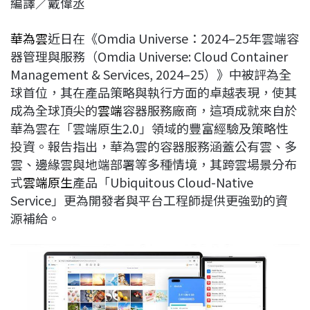
編譯／戴偉丞
c
n
r
n
p
e
e
e
k
y
華為雲
近日在《Omdia Universe：2024–25年雲端容
b
a
e
L
器管理與服務（Omdia Universe: Cloud Container
o
d
d
i
Management & Services, 2024–25）》中被評為全
o
s
I
n
球首位，其在產品策略與執行方面的卓越表現，使其
k
n
k
成為全球頂尖的
雲端
容器服務廠商，這項成就來自於
華為雲在「雲端原生2.0」領域的豐富經驗及策略性
投資。報告指出，華為雲的容器服務涵蓋公有雲、多
雲、邊緣雲與地端部署等多種情境，其跨雲場景分布
式
雲端原生
產品「Ubiquitous Cloud-Native
Service」更為開發者與平台工程師提供更強勁的資
源補給。