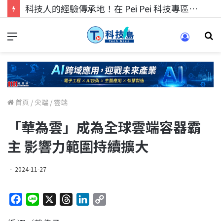
科技人的經驗傳承地！在 Pei Pei 科技專區，與學弟妹交流最硬核的技術
首頁
/
尖端
/
雲端
「華為雲」成為全球雲端容器霸
主 影響力範圍持續擴大
2024-11-27
F
L
X
T
L
C
a
i
h
i
o