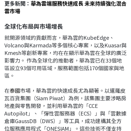
更多新聞：
華為雲端服務快速成長 未來持續強化混合
雲市場
全球化布局與市場增長
就開源領域的貢獻而言，華為雲的KubeEdge、
Volcano與Karmada等多個核心專案，以及Kuasar與
Kmesh等創新專案，均在在顯示華為雲在全球的廣泛
影響力。 作為全球化的推動者，華為雲已在33個地
區設立93個可用區域，服務範圍包括170個國家與地
區。
在
泰國
市場，華為雲的快速成長尤為顯著。以暹羅皮
瓦百貨集團（Siam Piwat）為例，該集團主要涉略房
地產與零售開發，並利用華為雲的「CCE
Autopilot」、「彈性雲服務器（ECS）」與「雲數據
倉庫GaussDB（DWS）」等工具，成功建構其全方
位服務應用程式「ONESIAM」。這些技術不僅支持