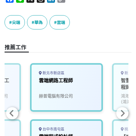
a
i
h
i
o
c
n
r
n
p
e
e
e
k
y
尖端
華為
雲端
b
a
e
L
o
d
d
i
o
s
I
n
推薦工作
k
n
k
新北市新店區
新北市
服務工
雲端網路工程師
智慧醫
程師
公司
赫普電腦有限公司
鴻海精
(鴻海)
台中市南屯區
桃園市