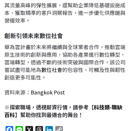
其流量高峰的彈性擴展，還幫助企業降低基礎設施成
本、獲取精準的客戶洞察報告，進一步優化供應鏈與
營運效率。
創新引領未來數位社會
華為雲計畫於未來將繼續與全球業者合作，推動雲端
原生技術的創新與應用，協助各產業進行數位轉型、
雲端轉型，透過不斷的技術突破與國際合作，該公司
嘗試盡可能地為
數位社會
的包容性、可觸及性與韌性
創造更多可能性。
資料來源：
Bangkok Post
※探索職場，透視薪資行情，請參考【
科技類-職缺
百科
】幫助你找到最適合的舞台！
F
L
X
T
L
C