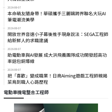
2026-08-07
本命萌友隨身帶！華碩攜手三麗鷗跨界聯名大玩AI
筆電潮流美學
2026-08-07
開放世界音速小子幕後推手現身說法：SEGA工程師
給新鮮人的求職建議
2026-08-07
助電動車與AI發展 成大洪飛義團隊成功開發超高功
率鋁包銅導線
2026-08-07
把「喜歡」變成職業！日商Aiming遊戲工程師親揭
菜鳥到職人心路歷程
電動車機電整合工程師