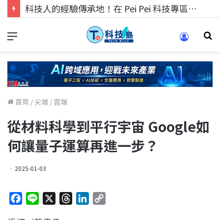
科技人的經驗傳承地！在 Pei Pei 科技專區，與學弟妹交流最硬核的技術
首頁
/
尖端
/
雲端
從材料科學到平行宇宙 Google如
何讓量子運算再進一步？
2025-01-03
F
L
X
T
L
C
a
i
h
i
o