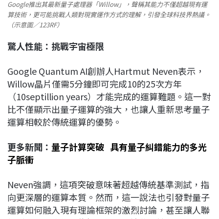
Google推出其最新量子處理器「Willow」，聲稱其能力不僅超越現有運
算技術，更可能挑戰人類對現實運作方式的理解，引發全球科技界熱議。
（示意圖／123RF）
驚人性能：挑戰宇宙極限
Google Quantum AI創辦人Hartmut Neven表示，
Willow晶片僅需5分鐘即可完成10的25次方年
（10septillion years）才能完成的運算難題。這一對
比不僅顯示出量子運算的強大，也讓人重新思考量子
運算相較於傳統運算的優勢。
更多新聞：
量子計算突破 具有量子糾錯能力的多光
子脈衝
Neven強調，這項突破意味著超越傳統基準測試，指
向更深層的運算本質。然而，這一說法也引發對量子
運算如何融入現有理論框架的激烈討論，甚至讓人聯