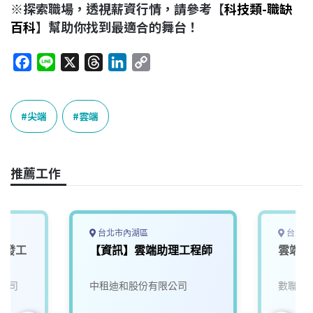
※探索職場，透視薪資行情，請參考【
科技類-職缺
百科
】幫助你找到最適合的舞台！
F
L
X
T
L
C
a
i
h
i
o
c
n
r
n
p
e
e
e
k
y
尖端
雲端
b
a
e
L
o
d
d
i
o
s
I
n
推薦工作
k
n
k
台北市內湖區
台北市
開發工
【資訊】雲端助理工程師
雲端資
公司
中租迪和股份有限公司
數聯資