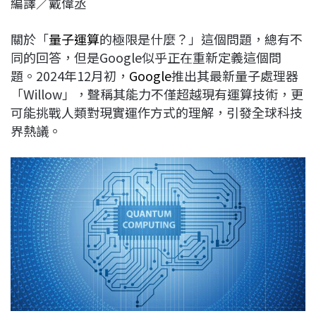
編譯／戴偉丞
c
n
r
n
p
e
e
e
k
y
關於「
量子運算
的極限是什麼？」這個問題，總有不
b
a
e
L
同的回答，但是Google似乎正在重新定義這個問
o
d
d
i
題。2024年12月初，
Google
推出其最新量子處理器
o
s
I
n
「Willow」，聲稱其能力不僅超越現有運算技術，更
k
n
k
可能挑戰人類對現實運作方式的理解，引發全球科技
界熱議。