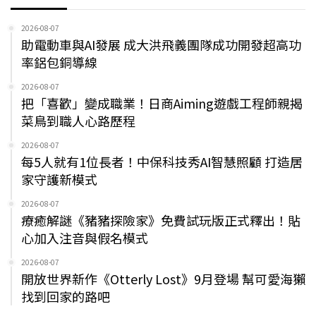
2026-08-07
助電動車與AI發展 成大洪飛義團隊成功開發超高功
率鋁包銅導線
2026-08-07
把「喜歡」變成職業！日商Aiming遊戲工程師親揭
菜鳥到職人心路歷程
2026-08-07
每5人就有1位長者！中保科技秀AI智慧照顧 打造居
家守護新模式
2026-08-07
療癒解謎《豬豬探險家》免費試玩版正式釋出！貼
心加入注音與假名模式
2026-08-07
開放世界新作《Otterly Lost》9月登場 幫可愛海獺
找到回家的路吧