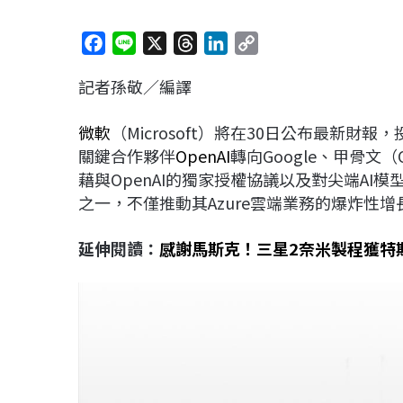
F
L
X
T
L
C
a
i
h
i
o
記者孫敬／編譯
c
n
r
n
p
e
e
e
k
y
微軟
（Microsoft）將在30日公布最新
b
a
e
L
關鍵合作夥伴
OpenAI
轉向Google、甲骨文（
o
d
d
i
藉與OpenAI的獨家授權協議以及對尖端AI
o
s
I
n
之一，不僅推動其Azure雲端業務的爆炸性
k
n
k
延伸閱讀：
感謝馬斯克！三星2奈米製程獲特