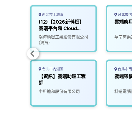
新北市土城區
台北市信
(12)【2026新幹班】
雲端應
雲端平台類 Cloud
Platform
鴻海精密工業股份有限公司
華南商業
(鴻海)
台北市內湖區
台北市南
【資訊】雲端助理工程
雲端架
師
司(中
中租迪和股份有限公司
科遠電腦