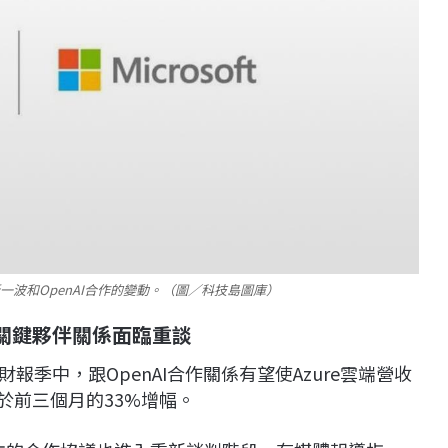
波和OpenAI合作的變動。（圖／科技島圖庫）
，關鍵夥伴關係面臨重談
月的財報季中，跟OpenAI合作關係有望使Azure雲端營收
於前三個月的33%增幅。