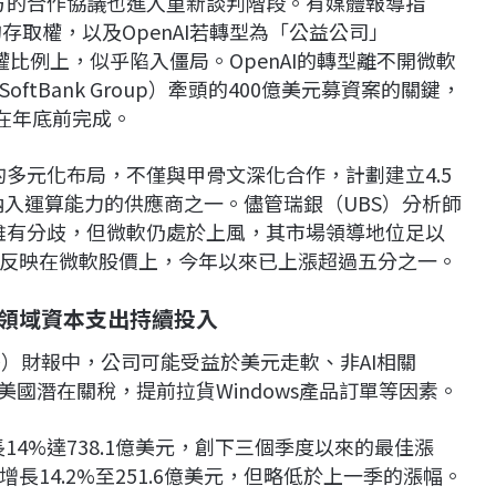
雙方的合作協議也進入重新談判階段。有媒體報導指
的存取權，以及OpenAI若轉型為「公益公司」
）後微軟的股權比例上，似乎陷入僵局。OpenAI的轉型離不開微軟
tBank Group）牽頭的400億美元募資案的關鍵，
在年底前完成。
的多元化布局，不僅與甲骨文深化合作，計劃建立4.5
ud納入運算能力的供應商之一。儘管瑞銀（UBS）分析師
法雖有分歧，但微軟仍處於上風，其市場領導地位足以
反映在微軟股價上，今年以來已上漲超過五分之一。
I領域資本支出持續投入
）財報中，公司可能受益於美元走軟、非AI相關
對美國潛在關稅，提前拉貨Windows產品訂單等因素。
14%達738.1億美元，創下三個季度以來的最佳漲
14.2%至251.6億美元，但略低於上一季的漲幅。