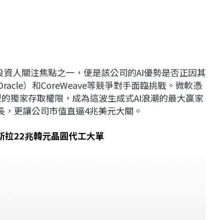
財報，投資人關注焦點之一，便是該公司的AI優勢是否正因其
Oracle）和CoreWeave等競爭對手面臨挑戰。微軟憑
模型的獨家存取權限，成為這波生成式AI浪潮的最大贏家
增長，更讓公司市值直逼4兆美元大關。
斯拉22兆韓元晶圓代工大單