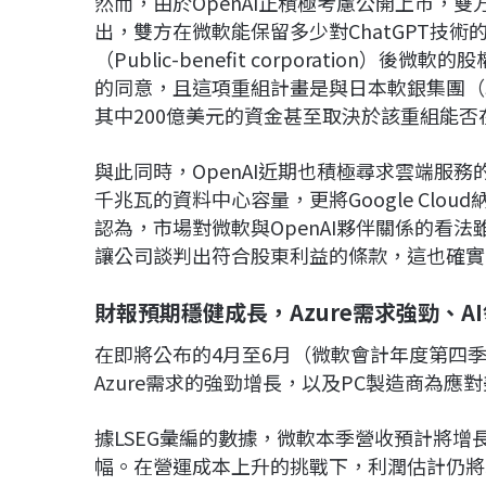
然而，由於OpenAI正積極考慮公開上市，
出，雙方在微軟能保留多少對ChatGPT技術
（Public-benefit corporation
的同意，且這項重組計畫是與日本軟銀集團（Sof
其中200億美元的資金甚至取決於該重組能否
與此同時，OpenAI近期也積極尋求雲端服務
千兆瓦的資料中心容量，更將Google Clo
認為，市場對微軟與OpenAI夥伴關係的看
讓公司談判出符合股東利益的條款，這也確實
財報預期穩健成長，Azure需求強勁、A
在即將公布的4月至6月（微軟會計年度第四季
Azure需求的強勁增長，以及PC製造商為應
據LSEG彙編的數據，微軟本季營收預計將增長
幅。在營運成本上升的挑戰下，利潤估計仍將增長