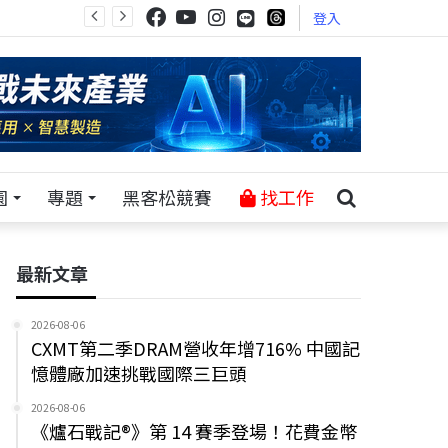
登入
園
專題
黑客松競賽
找工作
最新文章
2026-08-06
CXMT第二季DRAM營收年增716% 中國記
憶體廠加速挑戰國際三巨頭
2026-08-06
《爐石戰記®》第 14 賽季登場！花費金幣