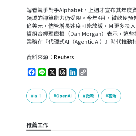
端看競爭對手Alphabet，上週才宣布其年
領域的運算能力仍受限。今年4月，微軟便預
億美元，儘管增長速度可能放緩，且更多投入於AI
資組合經理摩根（Dan Morgan）表示，
業務在『代理式AI（Agentic AI）』時代
資料來源：
Reuters
F
L
X
T
L
C
a
i
h
i
o
c
n
r
n
p
e
e
e
k
y
ａｉ
OpenAI
微軟
雲端
b
a
e
L
o
d
d
i
o
s
I
n
推薦工作
k
n
k