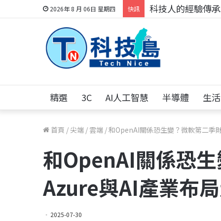
科技人的經驗傳承地
2026年 8 月 06日 星期四
快訊
精選
3C
AI人工智慧
半導體
生活
首頁
/
尖端
/
雲端
/
和OpenAI關係恐生變？微軟第二季財
和OpenAI關係
Azure與AI產業布
2025-07-30