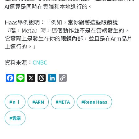
AI運算是同時在雲端和本地進行的。
Haas舉例說明：「例如，當你對著這些眼鏡說
『嘿，Meta』時，這個動作並不是在雲端發生的，
它實際上是發生在你的眼鏡內部，並且是在Arm晶片
上運行的。」
資料來源：
CNBC
F
L
X
T
L
C
a
i
h
i
o
c
n
r
n
p
e
e
e
k
y
ａｉ
ARM
META
Rene Haas
b
a
e
L
o
d
d
i
雲端
o
s
I
n
k
n
k