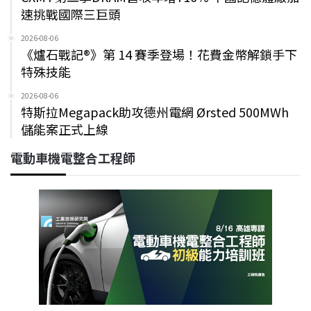
速挑戰國際三巨頭
2026-08-06
《爐石戰記®》第 14 賽季登場！花費金幣解鎖手下
特殊技能
2026-08-06
特斯拉Megapack助攻德州電網 Ørsted 500MWh
儲能案正式上線
電動車機電整合工程師