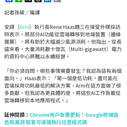
a
i
h
i
o
記者孫敬／編譯
c
n
r
n
p
e
e
e
k
y
安謀（
Arm
）執行長Rene Haas週三在接受外媒採訪
b
a
e
L
時表示，將部分AI功能從雲端轉移到地端裝置（邊緣
o
d
d
i
運算），將有助於大幅減少能源消耗。他指出，從長
o
s
I
n
遠來看，大量消耗數十億瓦（Multi-gigawatt）電力
k
n
k
的資料中心將難以永續經營。
「你必須自問，哪些事情需要發生？我認為這有兩個
面向。」Haas表示：「第一個是低功耗，盡可能在
雲端採用功耗最低的解決方案，Arm在這方面做了很
多貢獻。但我認為更具體的是，將這些AI工作負載從
雲端轉移到本地應用程式。」
延伸閱讀：
Chrome用戶急需更新！Google修補高
危險漏洞 駭客可遠端執行任意程式碼