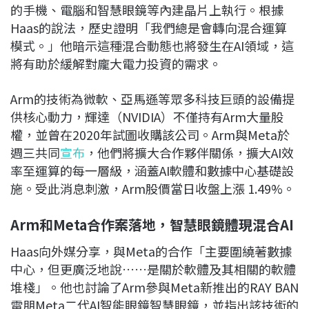
的手機、電腦和智慧眼鏡等內建晶片上執行。根據
Haas的說法，歷史證明「我們總是會轉向混合運算
模式。」他暗示這種混合動態也將發生在AI領域，這
將有助於緩解對龐大電力投資的需求。
Arm的技術為微軟、亞馬遜等眾多科技巨頭的設備提
供核心動力，輝達（NVIDIA）不僅持有Arm大量股
權，並曾在2020年試圖收購該公司。Arm與Meta於
週三共同
宣布
，他們將擴大合作夥伴關係，擴大AI效
率至運算的每一層級，涵蓋AI軟體和數據中心基礎設
施。受此消息刺激，Arm股價當日收盤上漲 1.49%。
Arm和Meta合作案落地，智慧眼鏡體現混合AI
Haas向外媒分享，與Meta的合作「主要圍繞著數據
中心，但更廣泛地說……是關於軟體及其相關的軟體
堆棧」。他也討論了Arm參與Meta新推出的RAY BAN
雷朋Meta二代AI智能眼鏡智慧眼鏡，並指出該技術的