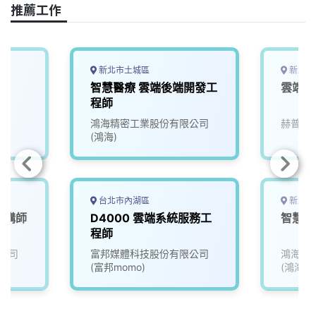
推薦工作
新北市土城區
新北市
(
智慧醫療 雲端後端開發工
雲端網
程師
鴻海精密工業股份有限公司
赫普電
(鴻海)
台北市內湖區
新北市
架構師
D4000 雲端系統服務工
智慧醫
程師
公司
富邦媒體科技股份有限公司
鴻海精
(富邦momo)
(鴻海)