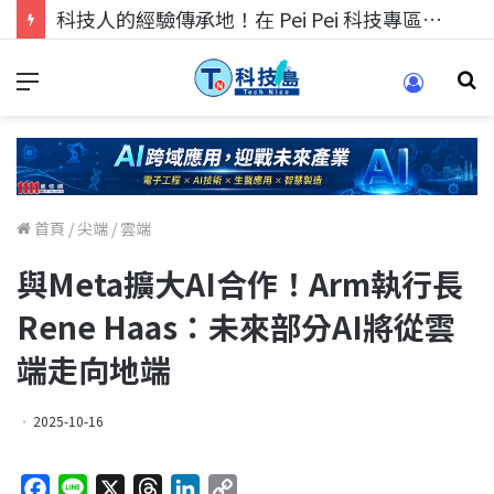
科技人的經驗傳承地！在 Pei Pei 科技專區，與學弟妹交流最硬核的技術
首頁
/
尖端
/
雲端
與Meta擴大AI合作！Arm執行長
Rene Haas：未來部分AI將從雲
端走向地端
2025-10-16
F
L
X
T
L
C