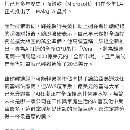
片已有多年歷史，而微軟（Microsoft）也在今年1月
正式推出了「Maia」AI晶片。
面對群狼環伺，輝達執行長黃仁勳上週在繳出創紀錄
的超強財報後，隨即強硬表示，自己早已做好全面捍
衛並擴大版圖的萬全準備。他高調宣稱，輝達全新推
出、專為AI打造的全新CPU晶片「Vera」，將為輝達
開闢一個高達2000億美元的「全新市場」，且目前光
是預售訂單就已輕鬆斬獲了20億美元。
雖然輝達絕不可能輕易將市佔率拱手讓給亞馬遜或任
何雲端供應商，但AWS這筆數十億美元的雲端大單，
已充分證實了AI狂潮正在全面推高其營運水準。無論
未來是哪一家公司在工作與家庭生活的AI普及化中受
益最多，這群掌握基礎建設的雲端巨頭，都注定將分
得一杯最豐厚的羹。