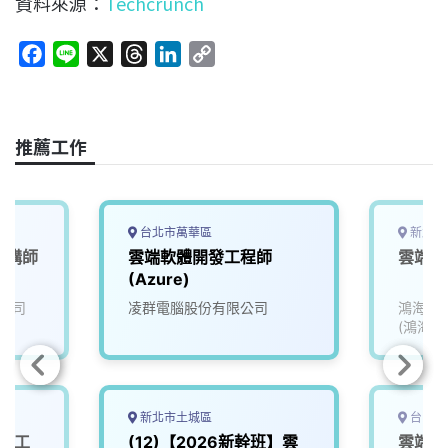
資料來源：
Techcrunch
F
L
X
T
L
C
a
i
h
i
o
c
n
r
n
p
e
e
e
k
y
推薦工作
b
a
e
L
o
d
d
i
o
s
I
n
k
n
k
台北市萬華區
新北市
架構師
雲端軟體開發工程師
雲端服
(Azure)
公司
凌群電腦股份有限公司
鴻海精
(鴻海)
新北市土城區
台中市
服務工
(12)【2026新幹班】雲
雲端程