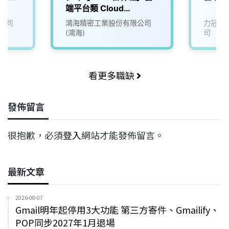
端平台類 Cloud
Platform
公司
鴻海精密工業股份有限公司
力冠國
(鴻海)
司
看更多職缺
發佈留言
很抱歉，必須
登入
網站才能發佈留言。
最新文章
2026-08-07
Gmail明年起停用3大功能 第三方寄件、Gmailify、
POP同步2027年1月退場