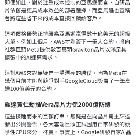
即便如此，對於注重成本控制的亞馬遜而言，自研晶
片依舊是更具成本效益的部署選擇，而亞馬遜也宣稱
會將這些省下來的成本直接回饋給客戶。
這項價格優勢正持續為亞馬遜贏得數十億美元的超級
大單。例如上個月，AWS才剛簽下一筆大合約，將向
社群巨頭Meta提供數百萬顆Graviton晶片以滿足其
擴張中的AI運算需求。
這對AWS來說無疑是一場漂亮的勝仗，因為Meta在
幾個月前才剛與競爭對手GoogleCloud簽署了一筆高
達100億美元的合約。
輝達黃仁勳推Vera晶片力保2000億防線
這些接踵而來的巨額訂單，無疑是在向晶片霸主輝達
發出公開警告，各大雲端巨頭正試圖用自家研發的競
爭性CPU來分一杯羹。事實上，Google研發自家AI晶