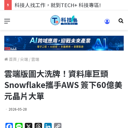
科技人找工作，就到TECH+ 科技專區!
首頁
/
尖端
/
雲端
雲端版圖大洗牌！資料庫巨頭
Snowflake攜手AWS 簽下60億美
元晶片大單
2026-05-28
F
L
X
T
L
C