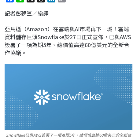
a
i
h
i
o
記者彭夢竺／編譯
c
n
r
n
p
e
e
e
k
y
亞馬遜（Amazon）在雲端與AI市場再下一城！雲端
b
a
e
L
資料儲存巨頭Snowflake於27日正式宣佈，已與AWS
o
d
d
i
簽署了一項為期5年、總價值高達60億美元的全新合
o
s
I
n
作協議。
k
n
k
Snowflake已與AWS簽署了一項為期5年、總價值高達60億美元的全新合