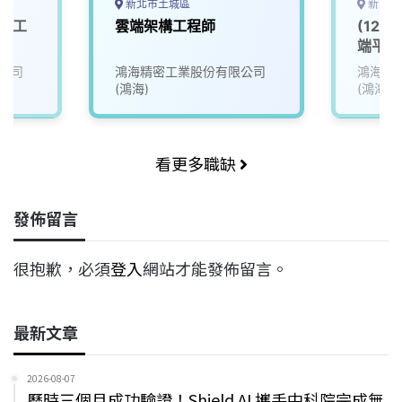
新北市土城區
新北市
服務工
雲端架構工程師
(12)
端平台類
Platf
公司
鴻海精密工業股份有限公司
鴻海精
(鴻海)
(鴻海)
看更多職缺
發佈留言
很抱歉，必須
登入
網站才能發佈留言。
最新文章
2026-08-07
歷時三個月成功驗證！Shield AI 攜手中科院完成無