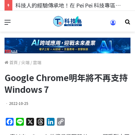
科技人找工作，就到TECH+ 科技專區!
首頁
/
尖端
/
雲端
Google Chrome明年將不再支持
Windows 7
2022-10-25
F
L
X
T
L
C
a
i
h
i
o