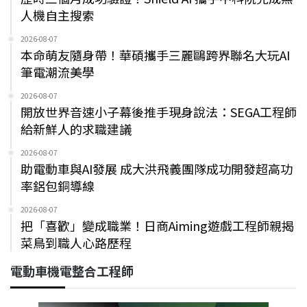
人機自主搜索
2026-08-07
本命萌友隨身帶！華碩攜手三麗鷗跨界聯名大玩AI
筆電潮流美學
2026-08-07
開放世界音速小子幕後推手現身說法：SEGA工程師
給新鮮人的求職建議
2026-08-07
助電動車與AI發展 成大洪飛義團隊成功開發超高功
率鋁包銅導線
2026-08-07
把「喜歡」變成職業！日商Aiming遊戲工程師親揭
菜鳥到職人心路歷程
電動車機電整合工程師