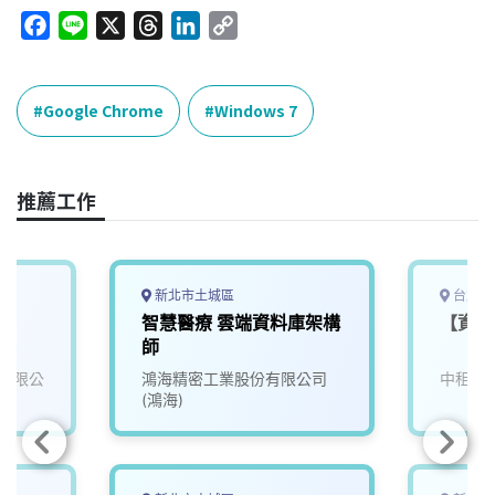
F
L
X
T
L
C
a
i
h
i
o
c
n
r
n
p
e
e
e
k
y
Google Chrome
Windows 7
b
a
e
L
o
d
d
i
o
s
I
n
推薦工作
k
n
k
新北市土城區
台北市
智慧醫療 雲端資料庫架構
【資訊
師
有限公
鴻海精密工業股份有限公司
中租迪
(鴻海)