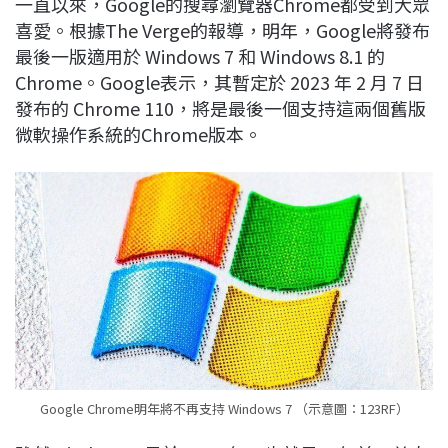
一直以來，Google的搜尋瀏覽器Chrome都受到大眾
c
n
r
n
p
喜愛。根據The Verge的報導，明年，Google將發布
e
e
e
k
y
最後一版適用於 Windows 7 和 Windows 8.1 的
b
a
e
L
Chrome。Google表示，其暫定於 2023 年 2 月 7 日
o
d
d
i
發布的 Chrome 110，將是最後一個支持這兩個舊版
o
s
I
n
微軟操作系統的Chrome版本。
k
n
k
Google Chrome明年將不再支持 Windows 7 （示意圖：123RF）