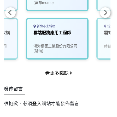
(富邦momo)
新北市土城區
新北市
庫架構
雲端服務應用工程師
雲端網
公司
鴻海精密工業股份有限公司
赫普電
(鴻海)
看更多職缺
發佈留言
很抱歉，必須
登入
網站才能發佈留言。