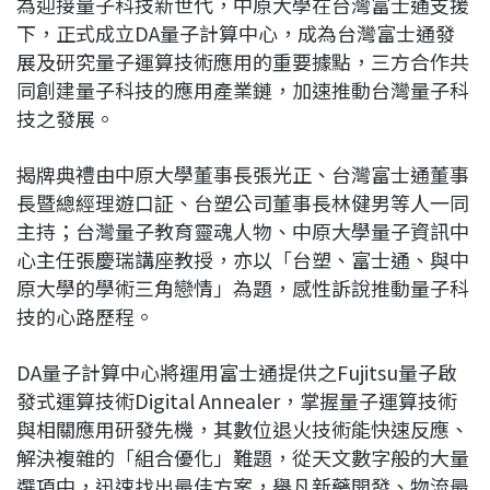
為迎接量子科技新世代，中原大學在台灣富士通支援
c
n
r
n
p
下，正式成立DA量子計算中心，成為台灣富士通發
e
e
e
k
y
展及研究量子運算技術應用的重要據點，三方合作共
b
a
e
L
同創建量子科技的應用產業鏈，加速推動台灣量子科
o
d
d
i
技之發展。
o
s
I
n
k
n
k
揭牌典禮由中原大學董事長張光正、台灣富士通董事
長暨總經理遊口証、台塑公司董事長林健男等人一同
主持；台灣量子教育靈魂人物、中原大學量子資訊中
心主任張慶瑞講座教授，亦以「台塑、富士通、與中
原大學的學術三角戀情」為題，感性訴說推動量子科
技的心路歷程。
DA量子計算中心將運用富士通提供之Fujitsu量子啟
發式運算技術Digital Annealer，掌握量子運算技術
與相關應用研發先機，其數位退火技術能快速反應、
解決複雜的「組合優化」難題，從天文數字般的大量
選項中，迅速找出最佳方案，舉凡新藥開發、物流最