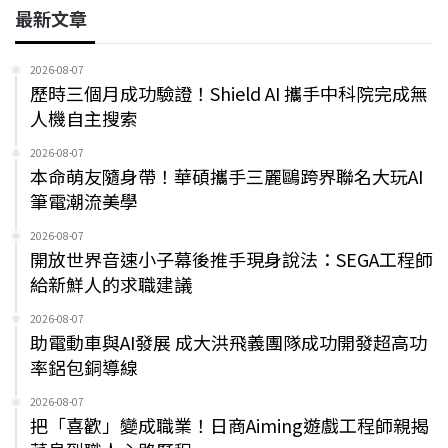
最新文章
2026-08-07
歷時三個月成功驗證！Shield AI 攜手中科院完成無
人機自主搜索
2026-08-07
本命萌友隨身帶！華碩攜手三麗鷗跨界聯名大玩AI
筆電潮流美學
2026-08-07
開放世界音速小子幕後推手現身說法：SEGA工程師
給新鮮人的求職建議
2026-08-07
助電動車與AI發展 成大洪飛義團隊成功開發超高功
率鋁包銅導線
2026-08-07
把「喜歡」變成職業！日商Aiming遊戲工程師親揭