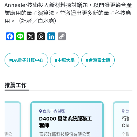
Annealer技術投入新材料探討議題，以開發更適合產
業應用的量子演算法，並激盪出更多新的量子科技應
用。（記者／白水堯）
F
L
X
T
L
C
a
i
h
i
o
c
n
r
n
p
e
e
e
k
y
DA量子計算中心
中原大學
台灣富士通
b
a
e
L
o
d
d
i
o
s
I
n
推薦工作
k
n
k
台北市內湖區
台北市
D4000 雲端系統服務工
行銷部
程師
Cloud 
有限公
富邦媒體科技股份有限公司
全聯實