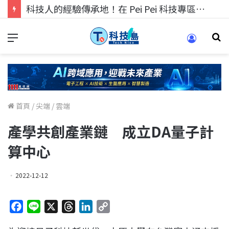
科技人的經驗傳承地！在 Pei Pei 科技專區，與學弟妹交流最硬核的技術
首頁
/
尖端
/
雲端
產學共創產業鏈 成立DA量子計
算中心
2022-12-12
F
L
X
T
L
C
a
i
h
i
o