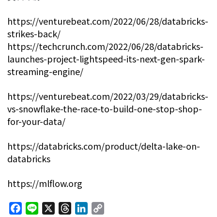
https://venturebeat.com/2022/06/28/databricks-
strikes-back/
https://techcrunch.com/2022/06/28/databricks-
launches-project-lightspeed-its-next-gen-spark-
streaming-engine/
https://venturebeat.com/2022/03/29/databricks-
vs-snowflake-the-race-to-build-one-stop-shop-
for-your-data/
https://databricks.com/product/delta-lake-on-
databricks
https://mlflow.org
F
L
X
T
L
C