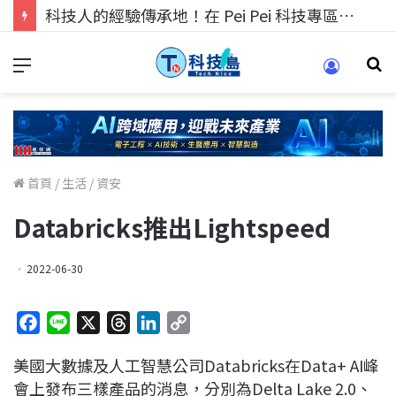
科技人的經驗傳承地！在 Pei Pei 科技專區，與學弟妹交流最硬核的技術
首頁
/
生活
/
資安
Databricks推出Lightspeed
2022-06-30
F
L
X
T
L
C
a
i
h
i
o
美國大數據及人工智慧公司Databricks在Data+ AI峰
c
n
r
n
p
會上發布三樣產品的消息，分別為Delta Lake 2.0、
e
e
e
k
y