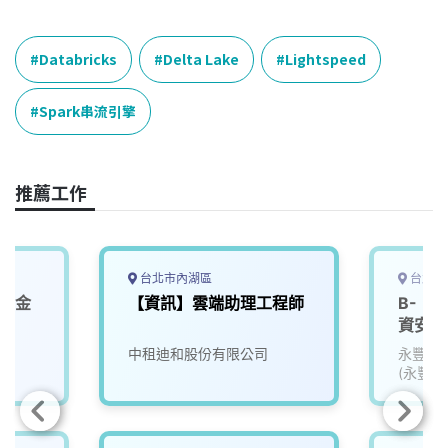
a
i
h
i
o
c
n
r
n
p
e
e
e
k
y
Databricks
Delta Lake
Lightspeed
b
a
e
L
o
d
d
i
Spark串流引擎
o
s
I
n
k
n
k
推薦工作
台北市內湖區
台北市
企業金
【資訊】雲端助理工程師
B-《
資安實
中租迪和股份有限公司
永豐金
(永豐銀
金租賃)