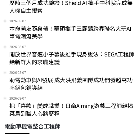
歷時三個月成功驗證！Shield AI 攜手中科院完成無
人機自主搜索
2026-08-07
本命萌友隨身帶！華碩攜手三麗鷗跨界聯名大玩AI
筆電潮流美學
2026-08-07
開放世界音速小子幕後推手現身說法：SEGA工程師
給新鮮人的求職建議
2026-08-07
助電動車與AI發展 成大洪飛義團隊成功開發超高功
率鋁包銅導線
2026-08-07
把「喜歡」變成職業！日商Aiming遊戲工程師親揭
菜鳥到職人心路歷程
電動車機電整合工程師