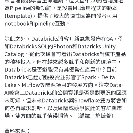
來管理機器學習生命週期，這次宣布2.0將會增加名
為Pipeline的新功能，是設置ML應用程式的範本
(template)，提供了較大的彈性因為開發者可用
notebook和pineline互動。
除此之外，Databricks將會有新氣象發佈在GA，例
如Databricks SQL的Photon和Dataricks Unity
Catalog，從此次峰會可看出Databricks對旗下產品
的積極投入，但在越來越多競爭和創新的環境中，
Databricks是否還能保有其優勢在產業中？目前
Dataricks已經加強投資並影響了Spark、Delta
Lake、MLflow等開源項目的發展方向。這次Data+
AI峰會上Databricks的公開資訊是否是對現況的回應
未可知，但未來Databricks與Snowflake雙方將會如
何各自尋求創新，以及區隔或競爭彼此的客群與市
場，雙方間的競爭值得期待。（編譯／施毓萱）
資料來源：