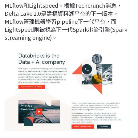
MLflow和Lightspeed。根據Techcrunch消息，
b
a
e
L
Delta Lake 2.0是建構資料湖平台的下一版本，
o
d
d
i
MLflow管理機器學習pipeline下一代平台，而
o
s
I
n
Lightspeed則被視為下一代Spark串流引擎(Spark
k
n
k
streaming engine)。