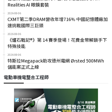
Realities AI 眼鏡套裝
2026-08-06
CXMT第二季DRAM營收年增716% 中國記憶體廠加
速挑戰國際三巨頭
2026-08-06
《爐石戰記®》第 14 賽季登場！花費金幣解鎖手下
特殊技能
2026-08-06
特斯拉Megapack助攻德州電網 Ørsted 500MWh
儲能案正式上線
電動車機電整合工程師