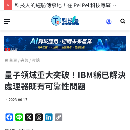
科技人的經驗傳承地！在 Pei Pei 科技專區，與學弟妹交流最硬核的技術
首頁
/
尖端
/
雲端
量子領域重大突破！IBM稱已解決
處理器既有可靠性問題
2023-06-17
F
L
X
T
L
C
a
i
h
i
o