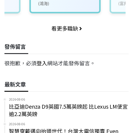
(鴻海)
(富邦mo
看更多職缺
發佈留言
很抱歉，必須
登入
網站才能發佈留言。
最新文章
2026-08-06
比亞迪Denza D9英國7.5萬英鎊起 比Lexus LM便宜
逾2.2萬英鎊
2026-08-06
智慧穿戴邁向抬頭世代！台灣大電信獨賣 Even