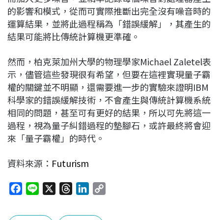
的影響和模式，從而可實際推斷出完全沒有噪音時的
運算結果，並將此過程稱為「錯誤緩解」，其產生的
結果可能將比傳統計算機更準確。
然而，柏克萊加州大學的物理學家Michael Zaletel表
示，儘管這些發現很有希望，但要在這裡實現量子霸
權的關鍵並不明顯，還需要進一步的實驗來證明IBM
科學家的錯誤緩解技術，不會產生與傳統計算機系統
相同的問題，甚至可有更好的結果，所以可先將這一
過程，視為量子糾錯過程的墊腳石，或許最終將會迎
來「量子霸權」的時代。
資料來源：
Futurism
F
L
X
T
L
C
a
i
h
i
o
c
n
r
n
p