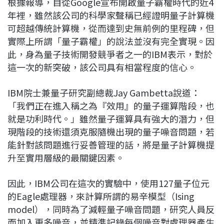
根據報導，自從Google宣布開啟量子霸權時代的近4
年裡，雖然該公司的科學家聲稱已經證明量子計算機
可超越傳統計算機，從而達到史無前例的里程碑，但
實際上所謂「量子霸權」的說法並沒有完全實現。因
此，身為量子技術開發競爭者之一的IBM表示，對於
這一次的新突破，該公司具有相當程度的信心。
IBM院士兼量子研究副總裁Jay Gambetta說道：
「我們正在進入稱之為『效用』的量子運算階段，也
就是功利時代。」雖然量子運算具有強大的潛力，但
現階段的技術還須克服隨機出現的量子噪音問題，若
能針對該問題進行妥善管理的話，將是量子計算機提
升至實用層級的最關鍵因素。
因此，IBM公司在這次的實驗中，使用127量子位元
的Eagle處理器，來計算所謂的易辛模型（Ising
model），同時為了減輕量子噪音問題，研究人員反
而加入更多噪音，並精準記錄每個噪音對處理器產生