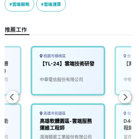
e
e
e
k
y
雲端服務
雲端運算
b
a
e
L
o
d
d
i
o
s
I
n
推薦工作
k
n
k
桃園市楊梅區
台北市
軟體
【TL-24】雲端技術研發
【資訊
a)
公司
中華電信股份有限公司
中租迪
高雄市前鎮區
台北市
自動
高雄軟體園區-雲端服務
D40
運維工程師
程師
公司
鴻海精密工業股份有限公司
富邦媒