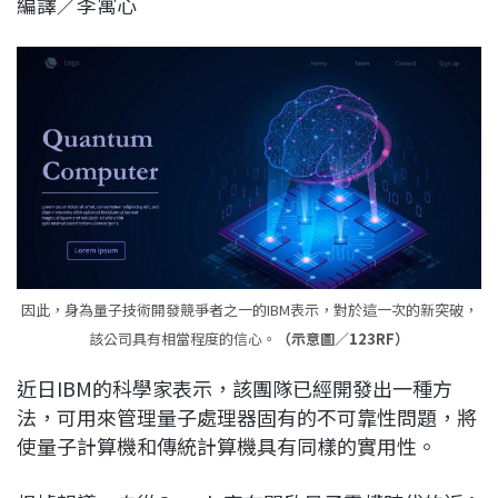
編譯／李寓心
c
n
r
n
p
e
e
e
k
y
b
a
e
L
o
d
d
i
o
s
I
n
k
n
k
因此，身為量子技術開發競爭者之一的IBM表示，對於這一次的新突破，
該公司具有相當程度的信心。
（示意圖／123RF）
近日IBM的科學家表示，該團隊已經開發出一種方
法，可用來管理量子處理器固有的不可靠性問題，將
使量子計算機和傳統計算機具有同樣的實用性。