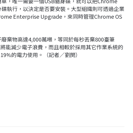
簡單，唯一需要一個USB隨身碟，就可以把Chrome
B隨身碟執行，以決定是否要安裝。大型組織則可透過企業
me Enterprise Upgrade，來同時管理Chrome OS
廢棄物高達4,000萬噸，等同於每秒丟棄800臺筆
起死回生將能減少電子浪費，而且相較於採用其它作業系統的
可省下19%的電力使用。（記者／劉閔）