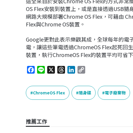
這全來自於安裝Chrome OS Flex的方式非常
OS Flex安裝到裝置上，或是直接透過US
網路大規模部署Chrome OS Flex，可藉由 Chro
Flex與Chrome OS裝置。
Google更對此表示樂觀其成，全球每年的電子
電，讓這些筆電透過ChromeOS Flex
裝置，執行ChromeOS Flex的裝置平均
F
L
X
T
L
C
a
i
h
i
o
c
n
r
n
p
e
e
e
k
y
ChromeOS Flex
隨身碟
電子廢棄物
b
a
e
L
o
d
d
i
o
s
I
n
推薦工作
k
n
k