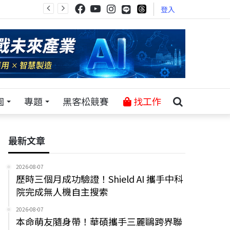
登入
園
專題
黑客松競賽
找工作
最新文章
2026-08-07
歷時三個月成功驗證！Shield AI 攜手中科
院完成無人機自主搜索
2026-08-07
本命萌友隨身帶！華碩攜手三麗鷗跨界聯