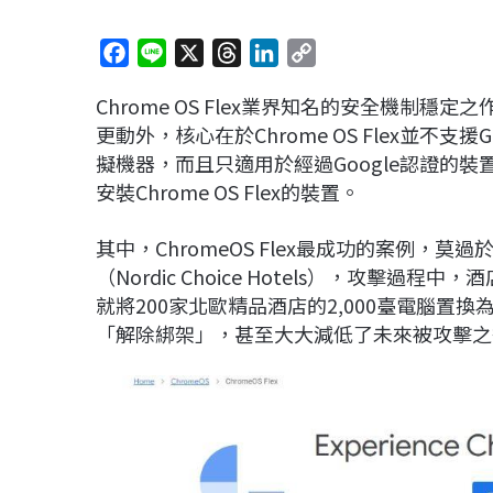
F
L
X
T
L
C
a
i
h
i
o
Chrome OS Flex業界知名的安全機制
c
n
r
n
p
更動外，核心在於Chrome OS Flex並不支援Go
e
e
e
k
y
擬機器，而且只適用於經過Google認證的裝置
b
a
e
L
安裝Chrome OS Flex的裝置。
o
d
d
i
o
s
I
n
其中，ChromeOS Flex最成功的案例，
k
n
k
（Nordic Choice Hotels），攻擊
就將200家北歐精品酒店的2,000臺電腦置換為C
「解除綁架」，甚至大大減低了未來被攻擊之