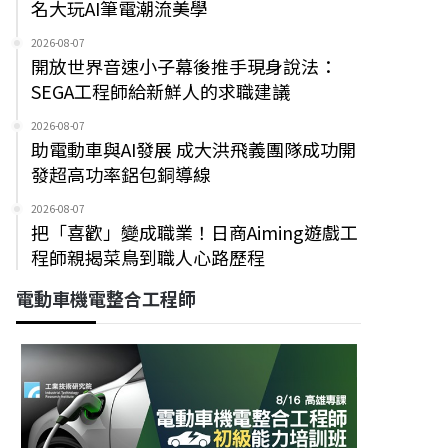
名大玩AI筆電潮流美學
2026-08-07
開放世界音速小子幕後推手現身說法：
SEGA工程師給新鮮人的求職建議
2026-08-07
助電動車與AI發展 成大洪飛義團隊成功開
發超高功率鋁包銅導線
2026-08-07
把「喜歡」變成職業！日商Aiming遊戲工
程師親揭菜鳥到職人心路歷程
電動車機電整合工程師