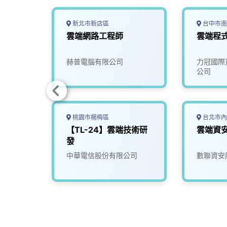
新北市新店區
台中市南
機電整
雲端網路工程師
雲端程
雄)
限公司
赫普電腦有限公司
力冠國際
公司
桃園市楊梅區
台北市內
(企業
【TL-24】雲端技術研
雲端資
發
司
中華電信股份有限公司
數聯資安