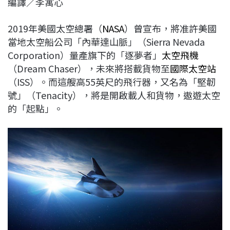
編譯／李寓心
c
n
r
n
p
e
e
e
k
y
2019年美國太空總署（
NASA
）曾宣布，將准許美國
b
a
e
L
當地太空船公司「內華達山脈」（Sierra Nevada
o
d
d
i
Corporation）量產旗下的「逐夢者」
太空飛機
o
s
I
n
（Dream Chaser），未來將搭載貨物至
國際太空站
k
n
k
（ISS）。而這艘高55英尺的飛行器，又名為「堅韌
號」（Tenacity），將是開啟載人和貨物，遨遊太空
的「起點」。