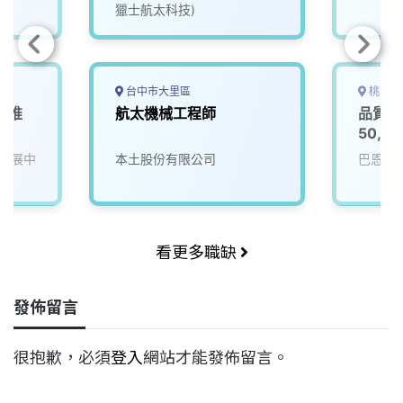
獵士航太科技)
台中市大里區
桃園市
產業推
航太機械工程師
品質檢
50,0
發展中
本土股份有限公司
巴恩斯
看更多職缺
發佈留言
很抱歉，必須
登入
網站才能發佈留言。