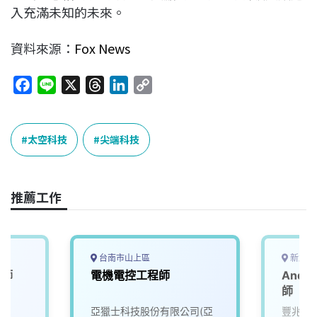
入充滿未知的未來。
資料來源：
Fox News
F
L
X
T
L
C
a
i
h
i
o
c
n
r
n
p
e
e
e
k
y
太空科技
尖端科技
b
a
e
L
o
d
d
i
o
s
I
n
推薦工作
k
n
k
台南市山上區
新北市
程師
電機電控工程師
Andr
師
亞獵士科技股份有限公司(亞
豐兆航