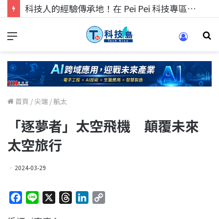
科技人的經驗傳承地！在 Pei Pei 科技專區，與學弟妹交流最硬核的技術
首頁
/
尖端
/
航太
「逐夢者」太空飛機 顛覆未來
太空旅行
2024-03-29
F
L
X
T
L
C
a
i
h
i
o