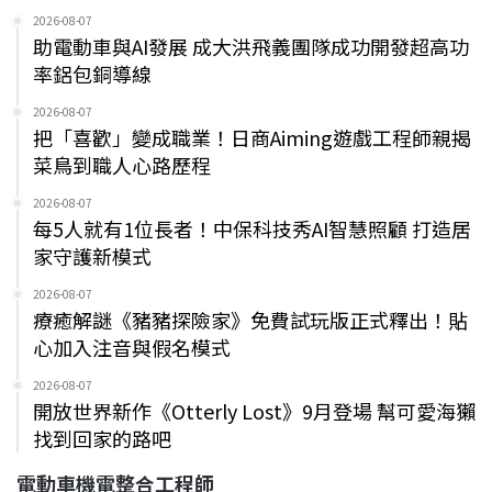
2026-08-07
助電動車與AI發展 成大洪飛義團隊成功開發超高功
率鋁包銅導線
2026-08-07
把「喜歡」變成職業！日商Aiming遊戲工程師親揭
菜鳥到職人心路歷程
2026-08-07
每5人就有1位長者！中保科技秀AI智慧照顧 打造居
家守護新模式
2026-08-07
療癒解謎《豬豬探險家》免費試玩版正式釋出！貼
心加入注音與假名模式
2026-08-07
開放世界新作《Otterly Lost》9月登場 幫可愛海獺
找到回家的路吧
電動車機電整合工程師