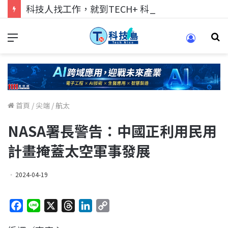
科技人找工作，就到TECH+ 科技專區!
首頁
/
尖端
/
航太
NASA署長警告：中國正利用民用
計畫掩蓋太空軍事發展
2024-04-19
F
L
X
T
L
C
a
i
h
i
o