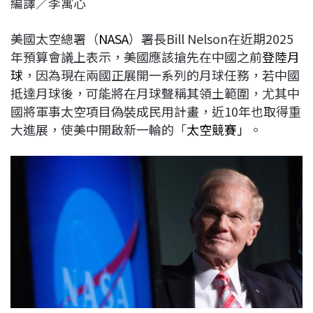
編譯／李寓心
c
n
r
n
p
e
e
e
k
y
美國太空總署（
NASA
）署長Bill Nelson在近期2025
b
a
e
L
年預算會議上表示，美國應該搶先在中國之前
登陸月
o
d
d
i
球
，因為現在兩國正展開一系列的月球任務，若中國
o
s
I
n
抵達月球後，可能將在月球聲稱其領土範圍，尤其中
k
n
k
國將軍事太空項目偽裝成民用計畫，近10年也取得重
大進展，使美中開啟新一輪的「
太空競賽」
。