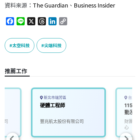
資料來源：
The Guardian
、
Business Insider
F
L
X
T
L
C
a
i
h
i
o
c
n
r
n
p
e
e
e
k
y
太空科技
尖端科技
b
a
e
L
o
d
d
i
o
s
I
n
推薦工作
k
n
k
新北市瑞芳區
台北市
師
硬體工程師
115D
動及服
公司
豐兆航太股份有限公司
財團法
心