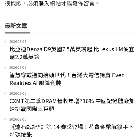
很抱歉，必須
登入
網站才能發佈留言。
最新文章
2026-08-06
比亞迪Denza D9英國7.5萬英鎊起 比Lexus LM便宜
逾2.2萬英鎊
2026-08-06
智慧穿戴邁向抬頭世代！台灣大電信獨賣 Even
Realities AI 眼鏡套裝
2026-08-06
CXMT第二季DRAM營收年增716% 中國記憶體廠加
速挑戰國際三巨頭
2026-08-06
《爐石戰記®》第 14 賽季登場！花費金幣解鎖手下
特殊技能