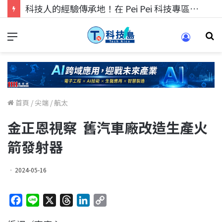
科技人找工作，就到TECH+ 科技專區!
首頁
/
尖端
/
航太
金正恩視察 舊汽車廠改造生產火
箭發射器
2024-05-16
F
L
X
T
L
C
a
i
h
i
o