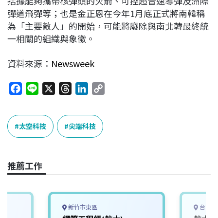
括據能夠攜帶核彈頭的火箭、可控超音速導彈及洲際
彈道飛彈等；也是金正恩在今年1月底正式將南韓稱
為「主要敵人」的開始，可能將廢除與南北韓最終統
一相關的組織與象徵。
資料來源：
Newsweek
F
L
X
T
L
C
a
i
h
i
o
c
n
r
n
p
e
e
e
k
y
太空科技
尖端科技
b
a
e
L
o
d
d
i
o
s
I
n
推薦工作
k
n
k
新竹市東區
台南市