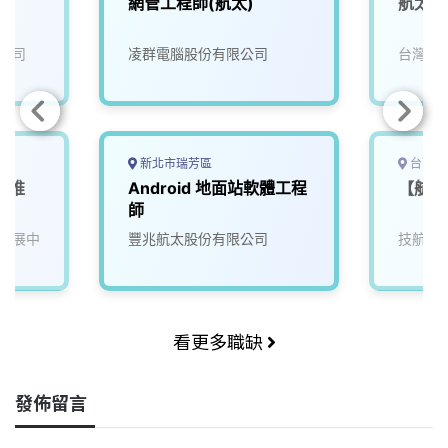
網管工程師(航太)
航太開
公司
凌群電腦股份有限公司
台灣穗
新北市瑞芳區
台南市
產業推
Android 地面站軟體工程
【航太
師
發展中
豐兆航太股份有限公司
技航科
看更多職缺
發佈留言