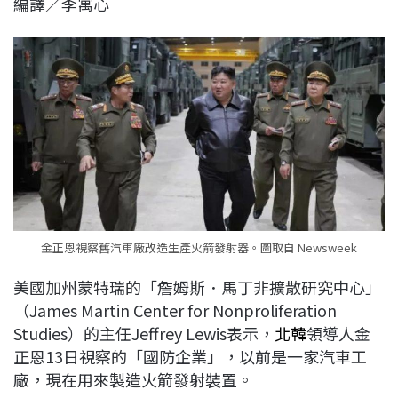
編譯／李寓心
c
n
r
n
p
e
e
e
k
y
b
a
e
L
o
d
d
i
o
s
I
n
k
n
k
金正恩視察舊汽車廠改造生產火箭發射器。圖取自 Newsweek
美國加州蒙特瑞的「詹姆斯．馬丁非擴散研究中心」
（James Martin Center for Nonproliferation
Studies）的主任Jeffrey Lewis表示，
北韓
領導人金
正恩13日視察的「國防企業」，以前是一家汽車工
廠，現在用來製造火箭發射裝置。