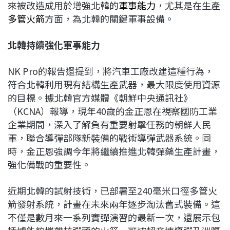
來被改造成用於增強北韓的
軍事能力
，尤其是在生產
多管火箭
方面，為北韓的關鍵軍事設備。
北韓持續強化軍事能力
NK Pro的報告還提到，將汽車工廠改建這種行為，
符合北韓利用現有結構生產武器，最大限度使用資源
的目標。據北韓官方媒體《朝鮮中央通訊社》
（KCNA）報導，現年40歲的金正恩在視察國防工業
企業期間，深入了解負有重要射擊任務的朝鮮人民
軍，聯合導彈部隊新裝備的戰術導彈武器系統。同
時，金正恩強調今年將繼續推進北韓彈藥生產計畫，
強化備戰的重要性。
近期北韓的試射技術，已部署至240毫米口徑多管火
箭發射系統，計畫在未來兩年逐步淘汰舊式裝備。這
不僅是數月來一系列實彈演習的最新一次，還展示包