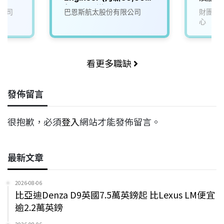
起，可面議)
公司
巴恩斯航太股份有限公司
財團法
心
看更多職缺
發佈留言
很抱歉，必須
登入
網站才能發佈留言。
最新文章
2026-08-06
比亞迪Denza D9英國7.5萬英鎊起 比Lexus LM便宜
逾2.2萬英鎊