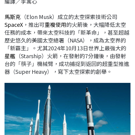
編譯／李寓心
c
n
r
n
p
e
e
e
k
y
馬斯克
（Elon Musk）成立的太空探索技術公司
b
a
e
L
SpaceX
，推出可
重複使用
的火箭後，大幅降低太空
o
d
d
i
任務的成本，帶來太空科技的「新革命」，甚至超越
o
s
I
n
歷史悠久的美國太空總署（NASA），成為太空界的
k
n
k
「新霸主」。尤其2024年10月13日世界上最強大的
星艦
（Starship）火箭，在發射的7分鐘後，由發射
台的「筷子」機械臂，成功捕捉到返回的超重型推進
器（Super Heavy），寫下太空探索的創舉。