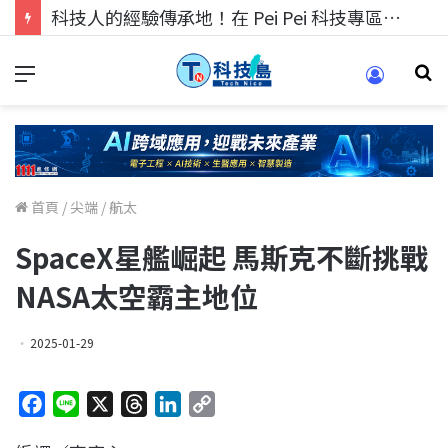
科技人的經驗傳承地！在 Pei Pei 科技專區，與學弟妹交流最硬核的技術
首頁
/
尖端
/
航太
SpaceX星艦崛起 馬斯克不斷挑戰
NASA太空霸主地位
2025-01-29
F
L
X
T
L
C
a
i
h
i
o