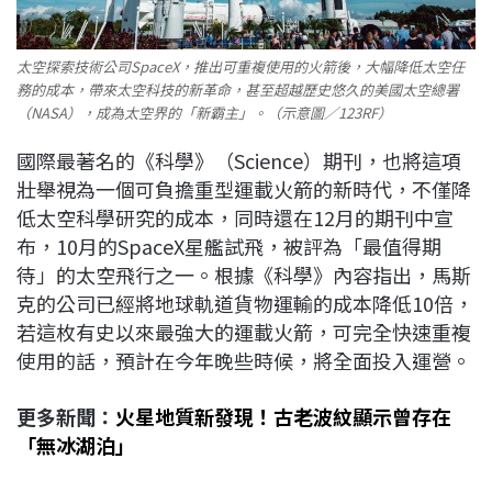
太空探索技術公司SpaceX，推出可重複使用的火箭後，大幅降低太空任
務的成本，帶來太空科技的新革命，甚至超越歷史悠久的美國太空總署
（NASA），成為太空界的「新霸主」。（示意圖／123RF）
國際最著名的《科學》（Science）期刊，也將這項
壯舉視為一個可負擔重型運載火箭的新時代，不僅降
低太空科學研究的成本，同時還在12月的期刊中宣
布，10月的SpaceX星艦試飛，被評為「最值得期
待」的太空飛行之一。根據《科學》內容指出，馬斯
克的公司已經將地球軌道貨物運輸的成本降低10倍，
若這枚有史以來最強大的運載火箭，可完全快速重複
使用的話，預計在今年晚些時候，將全面投入運營。
更多新聞：
火星地質新發現！古老波紋顯示曾存在
「無冰湖泊」