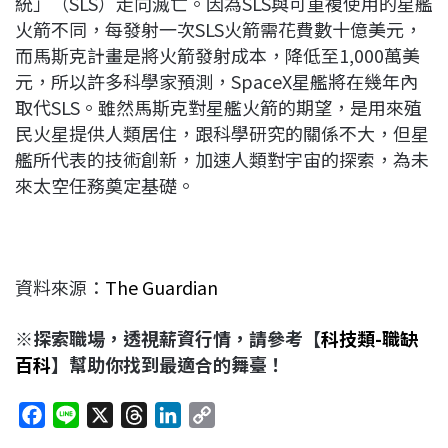
統」（SLS）走向滅亡。因為SLS與可重複使用的星艦
火箭不同，每發射一次SLS火箭需花費數十億美元，
而馬斯克計畫是將火箭發射成本，降低至1,000萬美
元，所以許多科學家預測，SpaceX星艦將在幾年內
取代SLS。雖然馬斯克對星艦火箭的期望，是用來殖
民火星提供人類居住，跟科學研究的關係不大，但星
艦所代表的技術創新，加速人類對宇宙的探索，為未
來太空任務奠定基礎。
資料來源：
The Guardian
※探索職場，透視薪資行情，請參考【
科技類-職缺
百科
】幫助你找到最適合的舞臺！
F
L
X
T
L
C
a
i
h
i
o