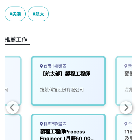
c
n
r
n
p
e
e
e
k
y
尖端
航太
b
a
e
L
o
d
d
i
o
s
I
n
推薦工作
k
n
k
台南市柳營區
新北市
【航太部】製程工程師
硬體工
公司
技航科技股份有限公司
豐兆航
桃園市觀音區
台北市
製程工程師Process
115D
Engineer (月薪50,000
及服務