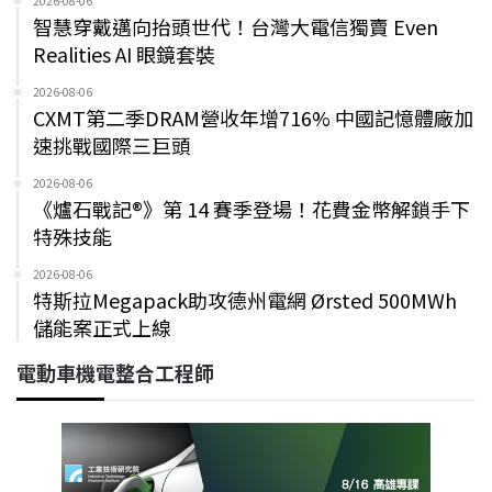
2026-08-06
智慧穿戴邁向抬頭世代！台灣大電信獨賣 Even
Realities AI 眼鏡套裝
2026-08-06
CXMT第二季DRAM營收年增716% 中國記憶體廠加
速挑戰國際三巨頭
2026-08-06
《爐石戰記®》第 14 賽季登場！花費金幣解鎖手下
特殊技能
2026-08-06
特斯拉Megapack助攻德州電網 Ørsted 500MWh
儲能案正式上線
電動車機電整合工程師