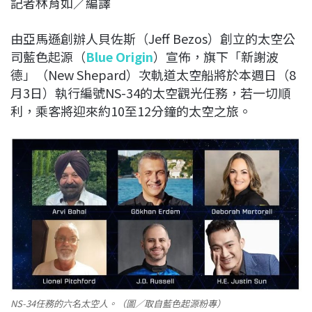
記者林育如／編譯
c
n
r
n
p
e
e
e
k
y
由亞馬遜創辦人貝佐斯（Jeff Bezos）創立的太空公
b
a
e
L
司藍色起源（
Blue Origin
）宣佈，旗下「新謝波
o
d
d
i
德」（New Shepard）次軌道太空船將於本週日（8
o
s
I
n
月3日）執行編號NS-34的太空觀光任務，若一切順
k
n
k
利，乘客將迎來約10至12分鐘的太空之旅。
NS-34任務的六名太空人。（圖／取自藍色起源粉專）