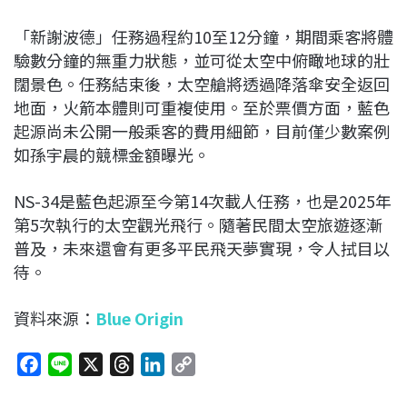
「新謝波德」任務過程約10至12分鐘，期間乘客將體
驗數分鐘的無重力狀態，並可從太空中俯瞰地球的壯
闊景色。任務結束後，太空艙將透過降落傘安全返回
地面，火箭本體則可重複使用。至於票價方面，藍色
起源尚未公開一般乘客的費用細節，目前僅少數案例
如孫宇晨的競標金額曝光。
NS-34是藍色起源至今第14次載人任務，也是2025年
第5次執行的太空觀光飛行。隨著民間太空旅遊逐漸
普及，未來還會有更多平民飛天夢實現，令人拭目以
待。
資料來源：
Blue Origin
F
L
X
T
L
C
a
i
h
i
o