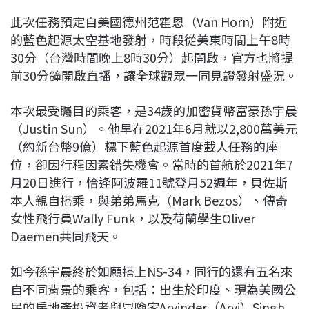
此次任務預定自美國德州范霍恩（Van Horn）附近
的藍色起源太空基地發射，時段從美東時間上午8時
30分（台灣時間晚上8時30分）起開啟，官方也將提
前30分鐘開啟直播，讓全球觀眾一同見證發射盛況。
本次最受矚目的乘客，是34歲的加密貨幣富豪孫宇晨
（Justin Sun）。他早在2021年6月就以2,800萬美元
（約新台幣9億）標下藍色起源首度載人任務的座
位，卻因行程因素錯失機會。當時的首航於2021年7
月20日進行，恰逢阿波羅11號登月52週年，貝佐斯
本人親自搭乘，與弟弟馬克（Mark Bezos）、傳奇
女性飛行員Wally Funk，以及荷蘭學生Oliver
Daemen共同飛天。
如今孫宇晨終於如願搭上NS-34，同行的還有五名來
自不同背景的乘客，包括：出生於印度、現為美國公
民的房地產投資者與冒險家Arvinder（Arvi）Singh