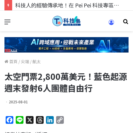
科技人的經驗傳承地！在 Pei Pei 科技專區，與學弟妹交流最硬核的技術
首頁
/
尖端
/
航太
太空門票2,800萬美元！藍色起源
週末發射6人團體自由行
2025-08-01
F
L
X
T
L
C
a
i
h
i
o