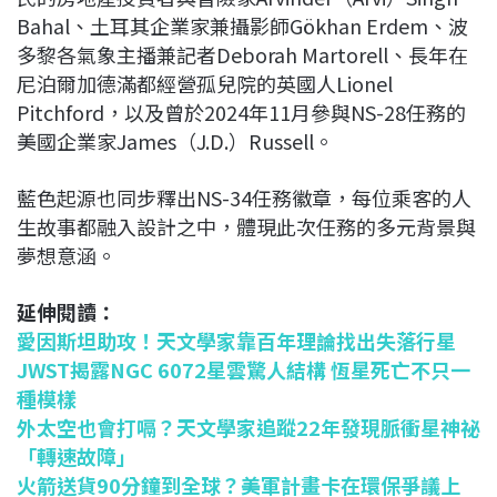
Bahal、土耳其企業家兼攝影師Gökhan Erdem、波
多黎各氣象主播兼記者Deborah Martorell、長年在
尼泊爾加德滿都經營孤兒院的英國人Lionel
Pitchford，以及曾於2024年11月參與NS-28任務的
美國企業家James（J.D.）Russell。
藍色起源也同步釋出NS-34任務徽章，每位乘客的人
生故事都融入設計之中，體現此次任務的多元背景與
夢想意涵。
延伸閱讀：
愛因斯坦助攻！天文學家靠百年理論找出失落行星
JWST揭露NGC 6072星雲驚人結構 恆星死亡不只一
種模樣
外太空也會打嗝？天文學家追蹤22年發現脈衝星神祕
「轉速故障」
火箭送貨90分鐘到全球？美軍計畫卡在環保爭議上