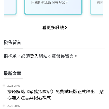
巴恩斯航太股份有限公司
震南鐵
看更多職缺
發佈留言
很抱歉，必須
登入
網站才能發佈留言。
最新文章
2026-08-07
療癒解謎《豬豬探險家》免費試玩版正式釋出！貼
心加入注音與假名模式
2026-08-07