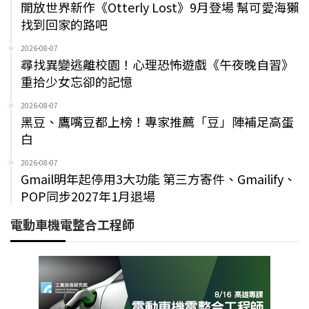
開放世界新作《Otterly Lost》9月登場 幫可愛海獺
找到回家的路吧
2026-08-07
尋找異變逃離校園！心理恐怖遊戲《午夜晚自習》
重拾少女忘卻的記憶
2026-08-07
黑豆、鷹嘴豆都上榜！專家推薦「豆」陣補足高蛋
白
2026-08-07
Gmail明年起停用3大功能 第三方寄件、Gmailify、
POP同步2027年1月退場
電動車機電整合工程師