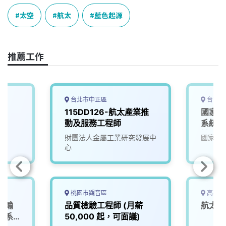
c
n
r
n
p
e
e
e
k
y
太空
航太
藍色起源
b
a
e
L
o
d
d
i
o
s
I
n
推薦工作
k
n
k
台北市中正區
台南市
115DD126-航太產業推
國家太
動及服務工程師
系統結
計工程
財團法人金屬工業研究發展中
國家太
心
桃園市觀音區
高雄市
運輸
品質檢驗工程師 (月薪
航太研
訊系
50,000 起，可面議)