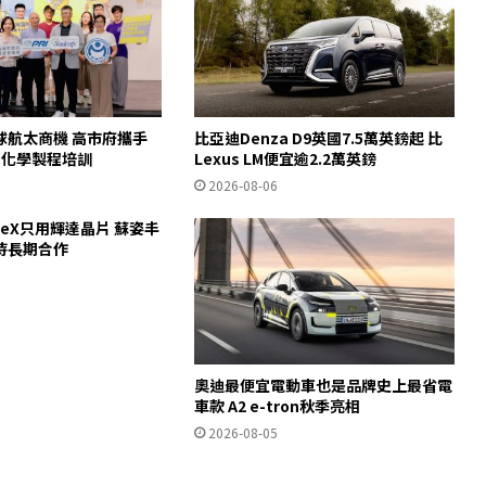
球航太商機 高市府攜手
比亞迪Denza D9英國7.5萬英鎊起 比
AP化學製程培訓
Lexus LM便宜逾2.2萬英鎊
2026-08-06
ceX只用輝達晶片 蘇姿丰
待長期合作
奧迪最便宜電動車也是品牌史上最省電
車款 A2 e-tron秋季亮相
2026-08-05