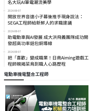
名大玩AI筆電潮流美學
2026-08-07
開放世界音速小子幕後推手現身說法：
SEGA工程師給新鮮人的求職建議
2026-08-07
助電動車與AI發展 成大洪飛義團隊成功開
發超高功率鋁包銅導線
2026-08-07
把「喜歡」變成職業！日商Aiming遊戲工
程師親揭菜鳥到職人心路歷程
電動車機電整合工程師