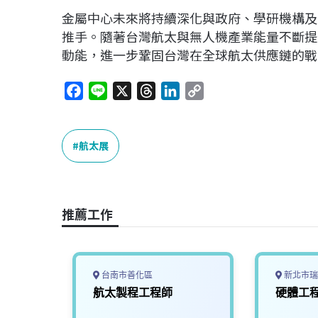
金屬中心未來將持續深化與政府、學研機構及
推手。隨著台灣航太與無人機產業能量不斷提
動能，進一步鞏固台灣在全球航太供應鏈的戰
F
L
X
T
L
C
a
i
h
i
o
c
n
r
n
p
e
e
e
k
y
航太展
b
a
e
L
o
d
d
i
o
s
I
n
推薦工作
k
n
k
台南市善化區
新北市瑞
太產業推
航太製程工程師
硬體工