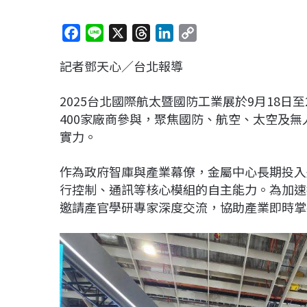
F
L
X
T
L
C
a
i
h
i
o
記者鄧天心／台北報導
c
n
r
n
p
e
e
e
k
y
2025台北國際航太暨國防工業展於9月18日
b
a
e
L
400家廠商參與，聚焦國防、航空、太空及
o
d
d
i
實力。
o
s
I
n
k
n
k
作為政府智庫與產業幕僚，金屬中心長期投入
行控制、通訊等核心模組的自主能力。為加速
邀請產官學研專家深度交流，協助產業即時掌