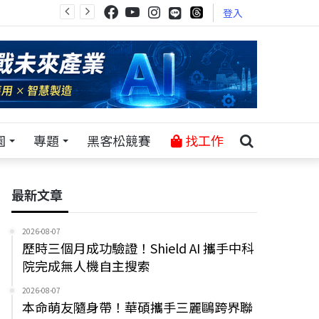
登入
園
專題
黑客松競賽
找工作
最新文章
2026-08-07
歷時三個月成功驗證！Shield AI 攜手中科
院完成無人機自主搜索
2026-08-07
本命萌友隨身帶！華碩攜手三麗鷗跨界聯