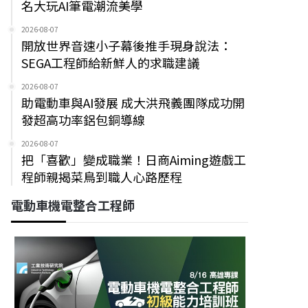
名大玩AI筆電潮流美學
2026-08-07
開放世界音速小子幕後推手現身說法：
SEGA工程師給新鮮人的求職建議
2026-08-07
助電動車與AI發展 成大洪飛義團隊成功開
發超高功率鋁包銅導線
2026-08-07
把「喜歡」變成職業！日商Aiming遊戲工
程師親揭菜鳥到職人心路歷程
電動車機電整合工程師