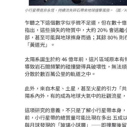
小行星帶竟非永恆，持續流失碎石帶來地球撞擊風險。（圖／A
乍聽之下這個數字似乎微不足道，但在數十億
指出，這些損失的物質中，大約 20% 會逃
部，甚至可能與地球擦身而過；其餘 80% 
「黃道光」。
太陽系誕生於約 46 億年前，這片區域原本
導致岩石間頻繁的碰撞變得具破壞性，無法順利
分散於數百萬公里的軌道之中。
此外，來自木星、土星，甚至火星的引力「共
陽系內外，有的成為地球大氣中的壯觀流星，
這項研究的意義，不只是了解小行星帶本身，更
前，小行星帶的總質量可能比現在多出 五成
與月球發現的「玻璃小球層」——即撞擊後留