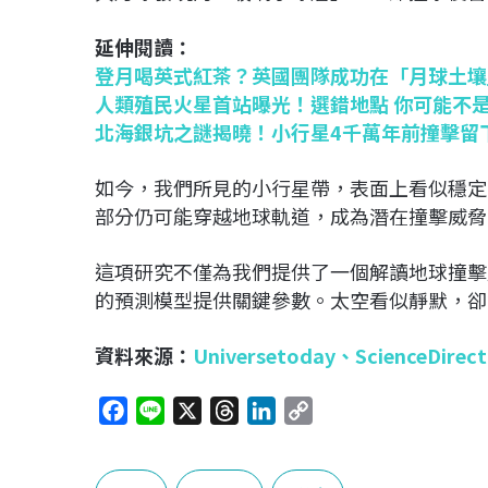
延伸閱讀：
登月喝英式紅茶？英國團隊成功在「月球土壤
人類殖民火星首站曝光！選錯地點 你可能不
北海銀坑之謎揭曉！小行星4千萬年前撞擊留
如今，我們所見的小行星帶，表面上看似穩定
部分仍可能穿越地球軌道，成為潛在撞擊威脅
這項研究不僅為我們提供了一個解讀地球撞擊
的預測模型提供關鍵參數。太空看似靜默，卻
資料來源：
Universetoday
、
ScienceDirec
F
L
X
T
L
C
a
i
h
i
o
c
n
r
n
p