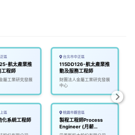
正區
台北市中正區
125-航太產業推
115DD126-航太產業推
務工程師
動及服務工程師
金屬工業研究發展
財團法人金屬工業研究發展
中心
上區
桃園市觀音區
動化系統工程師
製程工程師Process
Engineer (月薪
50,000 起，可面議)