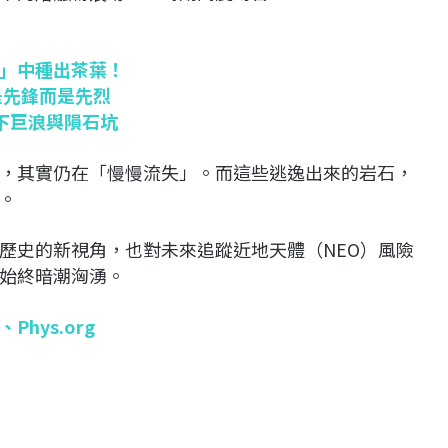
」中種出茶葉！
是先鋒而是先烈
下巨浪與隕石坑
，其實仍在「慢慢流失」。而這些逃逸出來的岩石，
。
歷史的新視角，也對未來追蹤近地天體（NEO）風險
始終暗潮洶湧。
t、
Phys.org