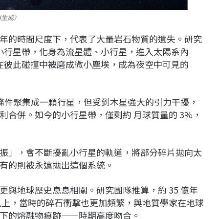
I生成）
年的時間尺度下，代表了大量岩石物質的遺失。研究
離小行星帶，化身為流星體、小行星，進入太陽系內
則在彼此碰撞中被磨成微小塵埃，成為夜空中可見的
有條件聚集成一顆行星，但受到木星強大的引力干擾，
合併。如今的小行星帶，僅剩約 月球質量的 3%，
振」，會不斷擾亂小行星的軌道，將部分碎片拋向太
有的則被永遠拋出這個系統。
與地球歷史息息相關。研究團隊推算，約 35 億年
以上，當時的碎石衝擊也更加頻繁，與地質學家在地球
下的熔融物痕跡——時期高度吻合。