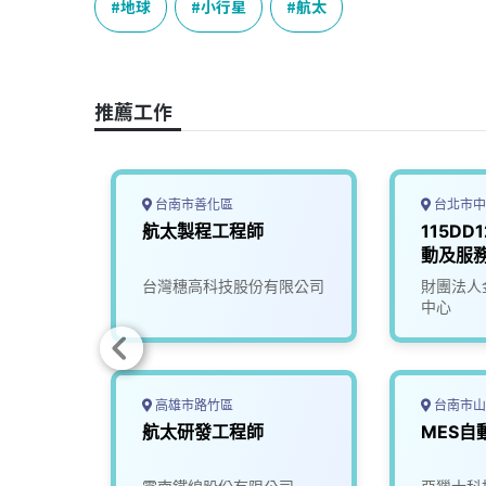
e
e
e
k
y
地球
小行星
航太
b
a
e
L
o
d
d
i
o
s
I
n
推薦工作
k
n
k
台南市善化區
台北市中
航太製程工程師
115DD
動及服
公司
台灣穗高科技股份有限公司
財團法人
中心
高雄市路竹區
台南市山
航太研發工程師
MES自