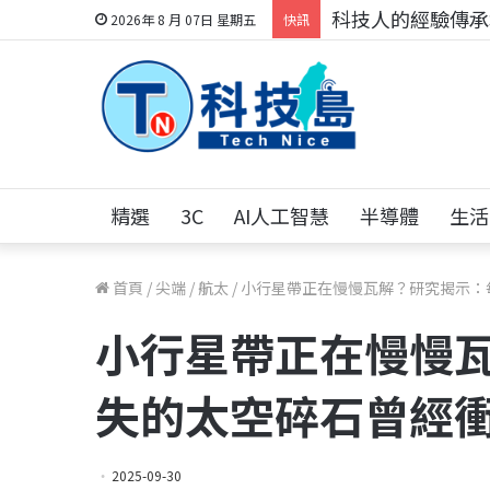
科技人的經驗傳承地
2026年 8 月 07日 星期五
快訊
精選
3C
AI人工智慧
半導體
生活
首頁
/
尖端
/
航太
/
小行星帶正在慢慢瓦解？研究揭示：
小行星帶正在慢慢
失的太空碎石曾經
2025-09-30