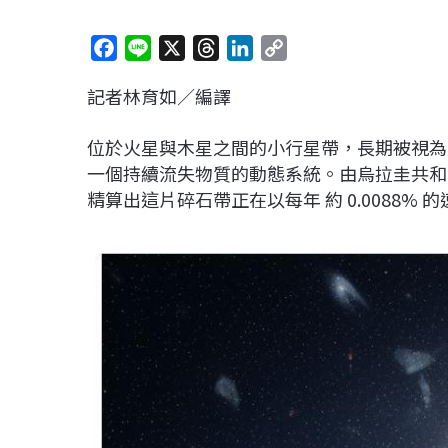
F
L
X
T
L
C
a
i
h
i
o
記者林育如／編譯
c
n
r
n
p
e
e
e
k
y
位於火星與木星之間的小行星帶，長期被視為
b
a
e
L
一個持續流失物質的動態系統。由烏拉圭共和國大學天
o
d
d
i
精算出這片碎石帶正在以每年 約 0.0088%
o
s
I
n
k
n
k