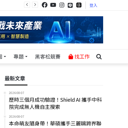
登入
園
專題
黑客松競賽
找工作
最新文章
2026-08-07
歷時三個月成功驗證！Shield AI 攜手中科
院完成無人機自主搜索
2026-08-07
本命萌友隨身帶！華碩攜手三麗鷗跨界聯