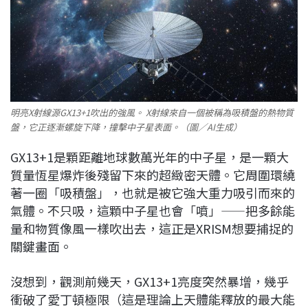
明亮X射線源GX13+1吹出的強風。 X射線來自一個被稱為吸積盤的熱物質
盤，它正逐漸螺旋下降，撞擊中子星表面。（圖／AI生成）
GX13+1是顆距離地球數萬光年的中子星，是一顆大
質量恆星爆炸後殘留下來的超緻密天體。它周圍環繞
著一圈「吸積盤」，也就是被它強大重力吸引而來的
氣體。不只吸，這顆中子星也會「噴」——把多餘能
量和物質像風一樣吹出去，這正是XRISM想要捕捉的
關鍵畫面。
沒想到，觀測前幾天，GX13+1亮度突然暴增，幾乎
衝破了愛丁頓極限（這是理論上天體能釋放的最大能