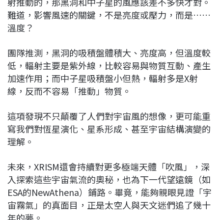
射推動的，那黑洞和中子星的風應該差不多快才對。
難道，影響風速的關鍵，不是亮度或壓力，而是……
溫度？
團隊推測，黑洞的吸積盤體積大、亮度高，但溫度較
低，輻射主要是紫外線，比較容易與物質互動、產生
加速作用；而中子星吸積盤小但熱，輻射多是X射
線，反而不容易「推動」物質。
這項發現不只顛覆了人們對宇宙風的想像，更可能重
寫我們對恆星演化、星系形成、甚至宇宙結構演變的
理解。
未來，XRISM還會持續對更多極端天體「吹風」，深
入探索這些宇宙氣流的奧秘，也為下一代望遠鏡（如
ESA的NewAthena）鋪路。畢竟，能夠親眼見證「宇
宙霧氣」的真面目，正是太空人與天文迷們追了幾十
年的夢。