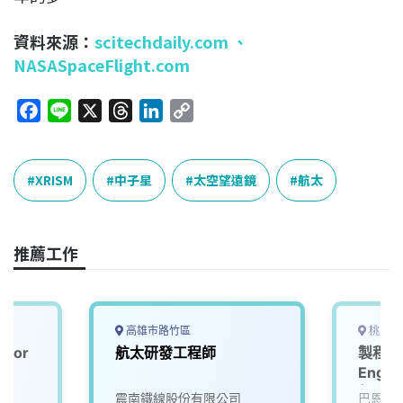
資料來源：
scitechdaily.com
、
NASASpaceFlight.com
F
L
X
T
L
C
a
i
h
i
o
c
n
r
n
p
e
e
e
k
y
XRISM
中子星
太空望遠鏡
航太
b
a
e
L
o
d
d
i
o
s
I
n
推薦工作
k
n
k
高雄市路竹區
桃園市
ior
航太研發工程師
製程工程
)
Engin
起，可
司
震南鐵線股份有限公司
巴恩斯