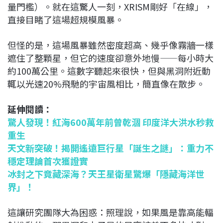
量門檻）。就在這驚人一刻，XRISM剛好「在線」，
直接目睹了這場超規模風暴。
但怪的是，這場風暴雖然密度超高、幾乎像霧牆一樣
遮住了整顆星，但它的速度卻意外地慢——每小時大
約100萬公里。這數字聽起來很快，但與黑洞附近動
輒以光速20%飛馳的宇宙風相比，簡直像在散步。
延伸閱讀：
驚人發現！紅海600萬年前曾乾涸 印度洋大洪水秒救
重生
天文新突破！揭開遙遠巨行星「誕生之謎」：重力不
穩定理論首次獲證實
冰封之下竟藏深海？天王星衛星驚爆「隱藏海洋世
界」！
這讓研究團隊大為困惑：照理說，如果風是靠高能輻