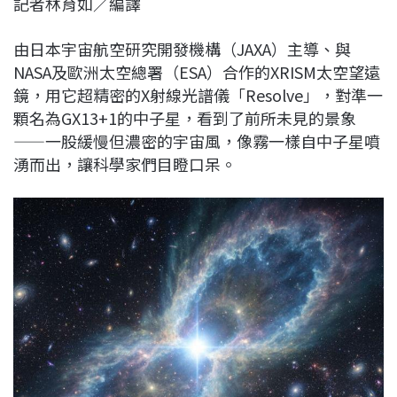
記者林育如／編譯
c
n
r
n
p
e
e
e
k
y
由日本宇宙航空研究開發機構（JAXA）主導、與
b
a
e
L
NASA及歐洲太空總署（ESA）合作的XRISM太空望遠
o
d
d
i
鏡，用它超精密的X射線光譜儀「Resolve」，對準一
o
s
I
n
顆名為GX13+1的中子星，看到了前所未見的景象
k
n
k
——一股緩慢但濃密的宇宙風，像霧一樣自中子星噴
湧而出，讓科學家們目瞪口呆。