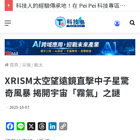
科技人的經驗傳承地！在 Pei Pei 科技專區，與學弟妹交流最硬核的技術
首頁
/
尖端
/
航太
XRISM太空望遠鏡直擊中子星驚
奇風暴 揭開宇宙「霧氣」之謎
2025-10-07
F
L
X
T
L
C
a
i
h
i
o