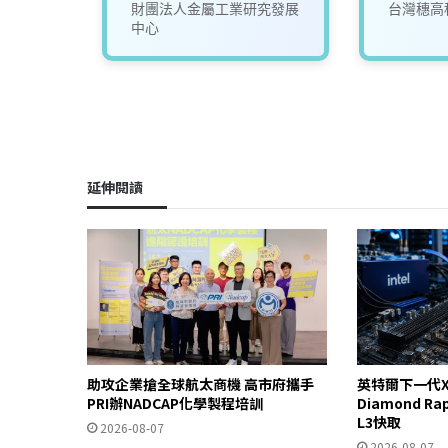
產發署-金屬機電組】
司
財團法人金屬工業研究發展
台灣穗高
中心
延伸閱讀
助攻企業搶全球航太商機 高市府攜手
英特爾下一代X
PRI辦NADCAP化學製程培訓
Diamond R
L3快取
2026-08-07
2026-08-07