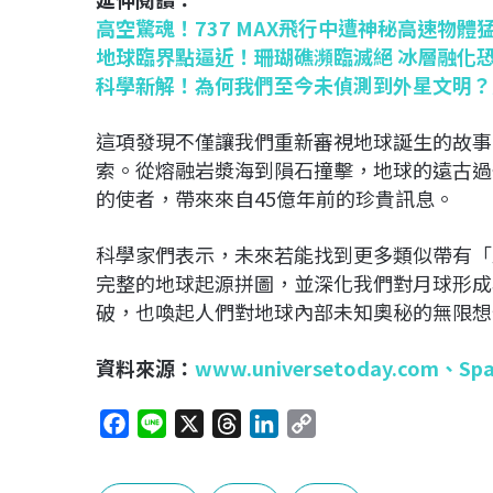
高空驚魂！737 MAX飛行中遭神秘高速物體
地球臨界點逼近！珊瑚礁瀕臨滅絕 冰層融化
科學新解！為何我們至今未偵測到外星文明？
這項發現不僅讓我們重新審視地球誕生的故事
索。從熔融岩漿海到隕石撞擊，地球的遠古過
的使者，帶來來自45億年前的珍貴訊息。
科學家們表示，未來若能找到更多類似帶有「
完整的地球起源拼圖，並深化我們對月球形成
破，也喚起人們對地球內部未知奧秘的無限想
資料來源：
www.universetoday.com
、
Sp
F
L
X
T
L
C
a
i
h
i
o
c
n
r
n
p