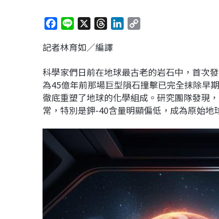
F
L
X
T
L
C
a
i
h
i
o
記者林育如／編譯
c
n
r
n
p
e
e
e
k
y
科學家們日前在地球最古老的岩石中，首次發
b
a
e
L
為45億年前那場巨型隕石撞擊已完全抹除早
o
d
d
i
徹底重塑了地球的化學組成。研究團隊發現，
o
s
I
n
常，特別是鉀-40含量明顯偏低，成為原始地
k
n
k