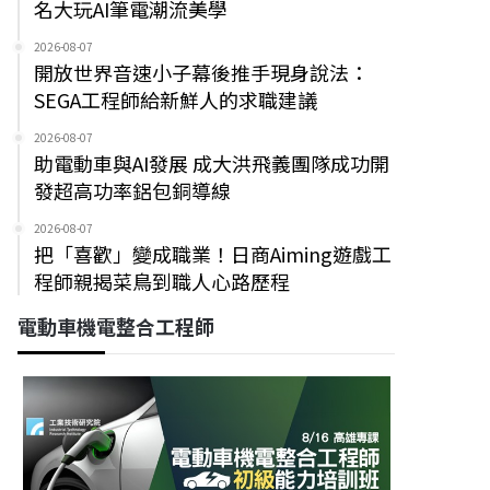
名大玩AI筆電潮流美學
2026-08-07
開放世界音速小子幕後推手現身說法：
SEGA工程師給新鮮人的求職建議
2026-08-07
助電動車與AI發展 成大洪飛義團隊成功開
發超高功率鋁包銅導線
2026-08-07
把「喜歡」變成職業！日商Aiming遊戲工
程師親揭菜鳥到職人心路歷程
電動車機電整合工程師